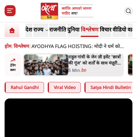
देश
राज्य
राजनीति
दुनिया
विश्लेषण
विचार
वीडियो
वक़्त
होम
/
विश्लेषण
/
AYODHYA FLAG HOISTING: मोदी ने धर्म को
राजनीति से जोड़ा?
ं और
राहुल गांधी के जेन ज़ी इवेंट 'छात्रों
तीजा,
की गूंज' को शर्तों के साथ मंज़ूरी
ट्रेंडिंग
देना पड़ा
5 Min
.
देश
ख़बर
Rahul Gandhi
Viral Video
Satya Hindi Bulletin