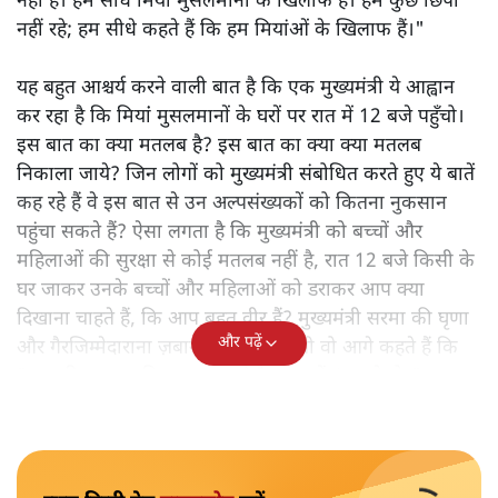
नहीं है। हम सीधे मियां मुसलमानों के खिलाफ हैं। हम कुछ छिपा
नहीं रहे; हम सीधे कहते हैं कि हम मियांओं के खिलाफ हैं।"
यह बहुत आश्चर्य करने वाली बात है कि एक मुख्यमंत्री ये आह्वान
कर रहा है कि मियांं मुसलमानों के घरों पर रात में 12 बजे पहुँचो।
इस बात का क्या मतलब है? इस बात का क्या क्या मतलब
निकाला जाये? जिन लोगों को मुख्यमंत्री संबोधित करते हुए ये बातें
कह रहे हैं वे इस बात से उन अल्पसंख्यकों को कितना नुकसान
पहुंचा सकते हैं? ऐसा लगता है कि मुख्यमंत्री को बच्चों और
महिलाओं की सुरक्षा से कोई मतलब नहीं है, रात 12 बजे किसी के
घर जाकर उनके बच्चों और महिलाओं को डराकर आप क्या
दिखाना चाहते हैं, कि आप बहुत वीर हैं? मुख्यमंत्री सरमा की घृणा
और पढ़ें
और गैरजिम्मेदाराना ज़बान यहीं नहीं रुकती वो आगे कहते हैं कि
"अगर रिक्शा का किराया 5 रुपये है, तो उन्हें 4 रुपये दो।"