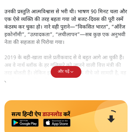
उनकी प्रस्तुति आत्मविश्वास से भरी थी। भाषण 90 मिनट चला और
एक ऐसे व्यक्ति की तरह बहता गया जो बजट‑दिवस की पूरी रस्में
कंठस्थ कर चुका हो। नारे वही पुराने—“विकसित भारत”, “ऑरेंज
इकोनॉमी”, “उत्पादकता”, “लचीलापन”—सब कुछ एक अनुभवी
नेता की सहजता से पिरोया गया।
2019 के बही‑खाता वाले प्रतीकवाद से वे बहुत आगे आ चुकी हैं।
अब वे नार्थ ब्लॉक के हर गलियारे को जानने वाली वित्त मंत्री की
और पढ़ें
तरह बोलती हैं। लेकिन इस आत्मविश्वास के नीचे जो सामग्री है, वह
उतनी ही अनुमानित और दोहराव भरी।
सत्य हिन्दी ऐप
डाउनलोड
करें