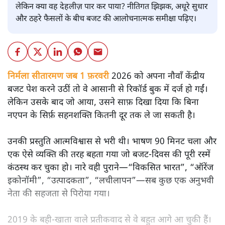
लेकिन क्या वह देहलीज़ पार कर पाया? नीतिगत झिझक, अधूरे सुधार
और ठहरे फैसलों के बीच बजट की आलोचनात्मक समीक्षा पढ़िए।
निर्मला सीतारमण जब 1 फ़रवरी
2026 को अपना नौवाँ केंद्रीय
बजट पेश करने उठीं तो वे आसानी से रिकॉर्ड बुक में दर्ज हो गईं।
लेकिन उसके बाद जो आया, उसने साफ़ दिखा दिया कि बिना
नएपन के सिर्फ़ सहनशक्ति कितनी दूर तक ले जा सकती है।
उनकी प्रस्तुति आत्मविश्वास से भरी थी। भाषण 90 मिनट चला और
एक ऐसे व्यक्ति की तरह बहता गया जो बजट‑दिवस की पूरी रस्में
कंठस्थ कर चुका हो। नारे वही पुराने—“विकसित भारत”, “ऑरेंज
इकोनॉमी”, “उत्पादकता”, “लचीलापन”—सब कुछ एक अनुभवी
नेता की सहजता से पिरोया गया।
2019 के बही‑खाता वाले प्रतीकवाद से वे बहुत आगे आ चुकी हैं।