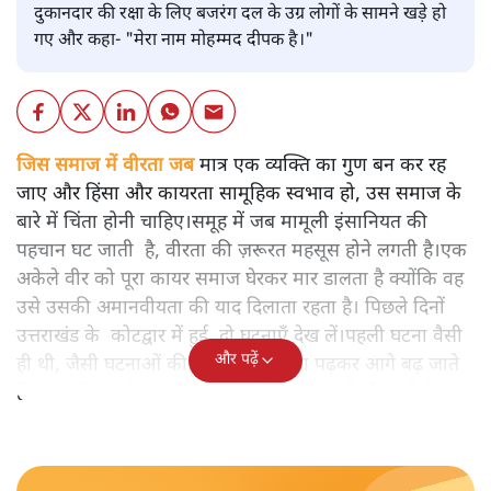
दुकानदार की रक्षा के लिए बजरंग दल के उग्र लोगों के सामने खड़े हो
गए और कहा- "मेरा नाम मोहम्मद दीपक है।"
जिस समाज में वीरता जब
मात्र एक व्यक्ति का गुण बन कर रह
जाए और हिंसा और कायरता सामूहिक स्वभाव हो, उस समाज के
बारे में चिंता होनी चाहिए।समूह में जब मामूली इंसानियत की
पहचान घट जाती है, वीरता की ज़रूरत महसूस होने लगती है।एक
अकेले वीर को पूरा कायर समाज घेरकर मार डालता है क्योंकि वह
उसे उसकी अमानवीयता की याद दिलाता रहता है। पिछले दिनों
उत्तराखंड के कोटद्वार में हुई दो घटनाएँ देख लें।पहली घटना वैसी
और पढ़ें
ही थी, जैसी घटनाओं की खबर हम रोज़ाना पढ़कर आगे बढ़ जाते
हैं।भारत के तक़रीबन हर हिस्से से ऐसी खबर आती ही रहती है।