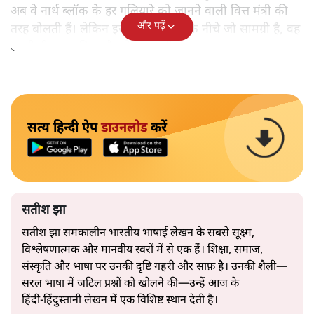
अब वे नार्थ ब्लॉक के हर गलियारे को जानने वाली वित्त मंत्री की
और पढ़ें
तरह बोलती हैं। लेकिन इस आत्मविश्वास के नीचे जो सामग्री है, वह
उतनी ही अनुमानित और दोहराव भरी।
सत्य हिन्दी ऐप
डाउनलोड
करें
सतीश झा
सतीश झा समकालीन भारतीय भाषाई लेखन के सबसे सूक्ष्म,
विश्लेषणात्मक और मानवीय स्वरों में से एक हैं। शिक्षा, समाज,
संस्कृति और भाषा पर उनकी दृष्टि गहरी और साफ़ है। उनकी शैली—
सरल भाषा में जटिल प्रश्नों को खोलने की—उन्हें आज के
हिंदी‑हिंदुस्तानी लेखन में एक विशिष्ट स्थान देती है।