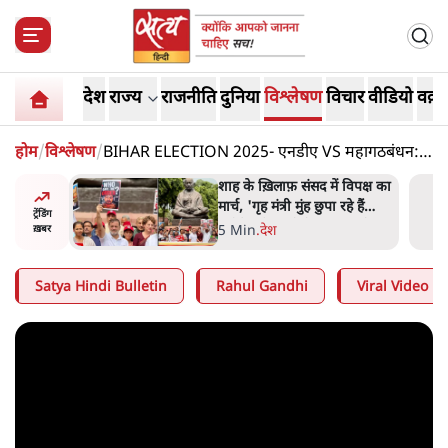
देश
राज्य
राजनीति
दुनिया
विश्लेषण
विचार
वीडियो
वक़्त
होम
/
विश्लेषण
/
BIHAR ELECTION 2025- एनडीए VS महागठबंधन:
किसकी बनेगी सरकार?
रतीय
शाह के ख़िलाफ़ संसद में विपक्ष का
वायत्तता पर
मार्च, 'गृह मंत्री मुंह छुपा रहे हैं
ट्रेंडिंग
ा?
क्योंकि वो छात्रों के गुनहगार हैं'
5 Min
.
देश
ख़बर
Satya Hindi Bulletin
Rahul Gandhi
Viral Video