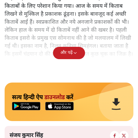
किताबों के लिए परेशान किया गया। आज के समय में किताब
लिखने से मुश्किल है प्रकाशक ढूंढ़ना। इसके बावजूद कई अच्छी
किताबें आई हैं। स्वप्रकाशित और नये अनजाने प्रकाशकों की भी।
लेकिन हाल के समय में दो किताबें नहीं आने की खबर है। पहली
किताब इसरो के प्रमुख एस सोमनाथ की है जो मलयालम में लिखी
गई थी। इसका नाम है, निलवु कुडिचा सिमहंगल। बताया जाता है
और पढ़ें
कि इसमें चंद्रयान दो की नाकामी से संबंधित कुछ चूक का जिक्र है।
सत्य हिन्दी ऐप
डाउनलोड
करें
संजय कुमार सिंह