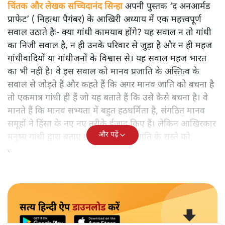
चिंतक और लेखक सच्चिदानंद सिन्हा
अपनी पुस्तक ‘द अनआर्मड
प्राफेट’ ( निहत्था पैगंबर) के आखिरी अध्याय में एक महत्त्वपूर्ण
सवाल उठाते हैः- क्या गांधी कामयाब होंगे? यह सवाल न तो गांधी
का निजी सवाल है, न ही उनके परिवार से जुड़ा है और न ही महज
गांधीवादियों या गांधीजनों के विश्वास से। यह सवाल महज भारत
का भी नहीं है। वे इस सवाल को मानव प्रजाति के अस्तित्व के
सवाल से जोड़ते हैं और कहते हैं कि अगर मानव जाति को बचना है
तो एकमात्र गांधी ही हैं जो यह बताते हैं कि उसे कैसे बचना है। वे
मानते हैं कि मानव सभ्यता में बहुत हठधर्मिता है, संगठित मानव
समूहों ने हिंसा के नए नए तरीके ईजाद किए हैं। लेकिन आखिरकार
और पढ़ें
मनुष्य गांधी द्वारा बताए गए अहिंसा और शांति के रास्ते को
अपनाएगा।
सत्य हिन्दी ऐप
डाउनलोड
करें