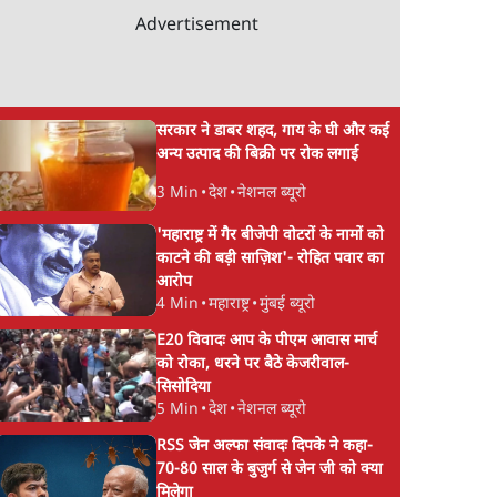
ोजित
को प्रताड़ित किया जा रह
Advertisement
े लोगों
पर मोदी-शाह में बोलने 
हिम्मत नहीं'- राहुल
सरकार ने डाबर शहद, गाय के घी और कई
अन्य उत्पाद की बिक्री पर रोक लगाई
3 Min
•
देश
•
नेशनल ब्यूरो
'महाराष्ट्र में गैर बीजेपी वोटरों के नामों को
काटने की बड़ी साज़िश'- रोहित पवार का
आरोप
4 Min
•
महाराष्ट्र
•
मुंबई ब्यूरो
E20 विवादः आप के पीएम आवास मार्च
को रोका, धरने पर बैठे केजरीवाल-
सिसोदिया
5 Min
•
देश
•
नेशनल ब्यूरो
RSS जेन अल्फा संवादः दिपके ने कहा-
70-80 साल के बुजुर्ग से जेन जी को क्या
मिलेगा