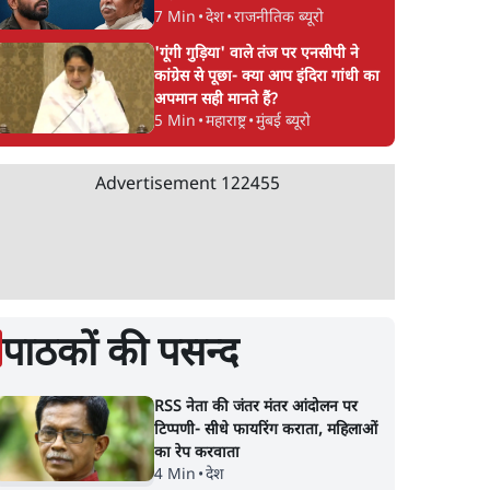
7 Min
•
देश
•
राजनीतिक ब्यूरो
'गूंगी गुड़िया' वाले तंज पर एनसीपी ने
कांग्रेस से पूछा- क्या आप इंदिरा गांधी का
अपमान सही मानते हैं?
5 Min
•
महाराष्ट्र
•
मुंबई ब्यूरो
Advertisement
122455
पाठकों की पसन्द
RSS नेता की जंतर मंतर आंदोलन पर
टिप्पणी- सीधे फायरिंग कराता, महिलाओं
का रेप करवाता
4 Min
•
देश