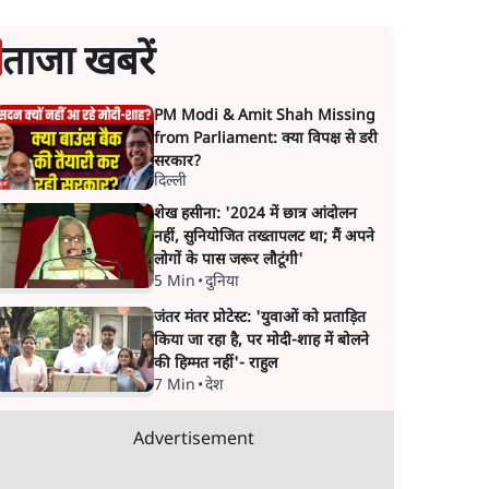
ताजा खबरें
PM Modi & Amit Shah Missing
from Parliament: क्या विपक्ष से डरी
सरकार?
दिल्ली
शेख हसीना: '2024 में छात्र आंदोलन
नहीं, सुनियोजित तख्तापलट था; मैं अपने
लोगों के पास जरूर लौटूंगी'
5 Min
•
दुनिया
जंतर मंतर प्रोटेस्ट: 'युवाओं को प्रताड़ित
किया जा रहा है, पर मोदी-शाह में बोलने
की हिम्मत नहीं'- राहुल
7 Min
•
देश
Advertisement