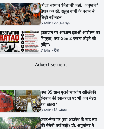
शिक्षा संस्थान ‘विद्यार्थी’ नहीं, ‘अनुयायी’
तैयार कर रहे, राहुल गांधी के बयान से
छिड़ी नई बहस
6 Min
•
वक़्त-बेवक़्त
इंस्टाग्राम पर आरक्षण हटाओ आंदोलन का
शिगूफा, क्या Gen Z एकता तोड़ने की
मुहिम?
7 Min
•
देश
Advertisement
क्या 95 साल पुराने भारतीय सांख्यिकी
संस्थान की स्वायत्तता पर भी अब मंडरा
रहा ख़तरा?
8 Min
•
विश्लेषण
जंतर-मंतर पर युवा आक्रोश के बाद संघ
की बेचैनी क्यों बढ़ी? प्रो. अपूर्वानंद ने