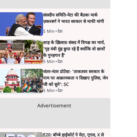
संसदीय समिति-मेटा की बैठकः मार्क
ज़करबर्ग ने भारत सरकार से माफी मांगी
5 Min
•
देश
शाह के ख़िलाफ़ संसद में विपक्ष का मार्च,
'गृह मंत्री मुंह छुपा रहे हैं क्योंकि वो छात्रों
के गुनहगार हैं'
5 Min
•
देश
जंतर-मंतर प्रोटेस्ट- 'ताकतवर सरकार के
नाम पर आक्रामकता न दिखाए पुलिस, जेन
जी को सुने': SC
5 Min
•
देश
Advertisement
E20: बॉम्बे हाईकोर्ट ने मेटा, गूगल, X से