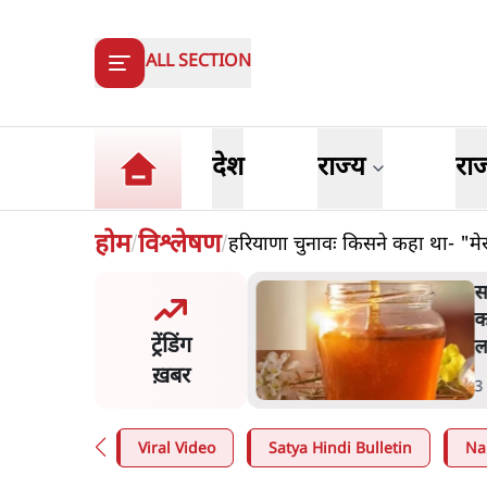
ALL SECTION
देश
राज्य
रा
होम
विश्लेषण
हरियाणा चुनावः किसने कहा था- "मेरा 
/
/
स पूछताछ के बाद उदयनिधि
स
िन रिहा; बोले- 'सरकार ने
क
ट्रेंडिंग
 जैसा बर्ताव किया'
ल
ख़बर
n
.
तमिलनाडु
3
Viral Video
Satya Hindi Bulletin
Na