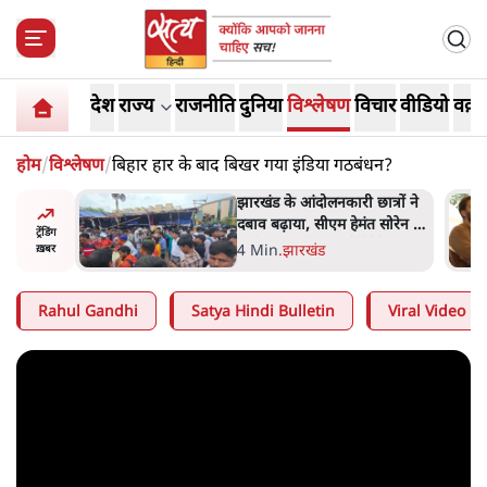
देश
राज्य
राजनीति
दुनिया
विश्लेषण
विचार
वीडियो
वक़्त
होम
/
विश्लेषण
/
बिहार हार के बाद बिखर गया इंडिया गठबंधन?
ात्रों ने
कॉकरोच जनता पार्टी ने की
त सोरेन का
देशव्यापी अभियान की घोषणा-
ट्रेंडिंग
ंगे
'क्या बोलती पब्लिक'
4 Min
.
देश
ख़बर
Rahul Gandhi
Satya Hindi Bulletin
Viral Video