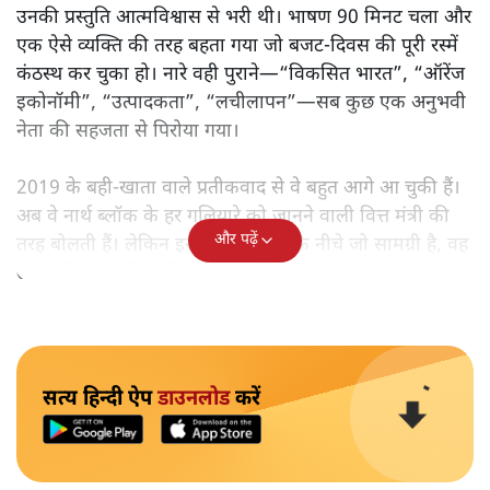
उनकी प्रस्तुति आत्मविश्वास से भरी थी। भाषण 90 मिनट चला और
एक ऐसे व्यक्ति की तरह बहता गया जो बजट‑दिवस की पूरी रस्में
कंठस्थ कर चुका हो। नारे वही पुराने—“विकसित भारत”, “ऑरेंज
इकोनॉमी”, “उत्पादकता”, “लचीलापन”—सब कुछ एक अनुभवी
नेता की सहजता से पिरोया गया।
2019 के बही‑खाता वाले प्रतीकवाद से वे बहुत आगे आ चुकी हैं।
अब वे नार्थ ब्लॉक के हर गलियारे को जानने वाली वित्त मंत्री की
और पढ़ें
तरह बोलती हैं। लेकिन इस आत्मविश्वास के नीचे जो सामग्री है, वह
उतनी ही अनुमानित और दोहराव भरी।
सत्य हिन्दी ऐप
डाउनलोड
करें