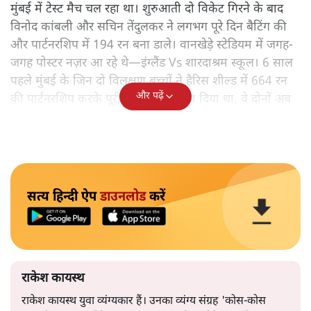
मुंबई में टेस्ट मैच चल रहा था। शुरुआती दो विकेट गिरने के बाद
विनोद कांबली और सचिन तेंदुलकर ने लगभग पूरे दिन बैटिंग की
और पार्टनरशिप में 194 रन बना डाले। वानखेड़े स्टेडियम में जगह-
जगह पोस्टर नज़र आ रहे थे—इंग्लैंड Vs शारदाश्रम स्कूल। 6 साल
पहले मुंबई के जिन दो विलक्षण बच्चों ने हैरिस शील्ड में 664 रन
और पढ़ें
की पार्टनरशिप करके पूरी दुनिया को चौका दिया था, वे दोनों अब
भारतीय टीम का हिस्सा थे।
सत्य हिन्दी ऐप
डाउनलोड
करें
राकेश कायस्थ
राकेश कायस्थ युवा व्यंग्यकार हैं। उनका व्यंग्य संग्रह 'कोस-कोस