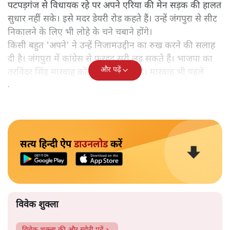
पटपड़गंज से विधायक रहे पर अपने एरिया की मेन सड़क की हालत
सुधार नहीं सके। इसे मदर डेयरी रोड कहते हैं। उन्हें जंगपुरा से सीट
निकालने के लिए भी लोहे के चने चबाने होंगे।
किसी बहुत 'अपने' ने उन्हें निजामउद्दीन का रुख करने की सलाह
दी है। जंगपुरा में कांग्रेस से फरहद सूरी लड़ सकते हैं। भाजपा का
और पढ़ें
तरविंदर सिंह मारवाह को टिकट देना तय है। मारवाह भी पहले
कांग्रेस में थे। उनके पुत्र नगर निगम सदस्य हैं।
सत्य हिन्दी ऐप
डाउनलोड
करें
विवेक शुक्ला