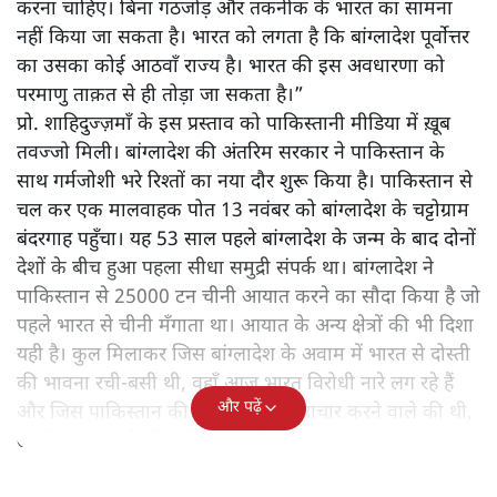
करना चाहिए। बिना गठजोड़ और तकनीक के भारत का सामना
नहीं किया जा सकता है। भारत को लगता है कि बांग्लादेश पूर्वोत्तर
का उसका कोई आठवाँ राज्य है। भारत की इस अवधारणा को
परमाणु ताक़त से ही तोड़ा जा सकता है।”
प्रो. शाहिदुज्ज़माँ के इस प्रस्ताव को पाकिस्तानी मीडिया में ख़ूब
तवज्जो मिली। बांग्लादेश की अंतरिम सरकार ने पाकिस्तान के
साथ गर्मजोशी भरे रिश्तों का नया दौर शुरू किया है। पाकिस्तान से
चल कर एक मालवाहक पोत 13 नवंबर को बांग्लादेश के चट्टोग्राम
बंदरगाह पहुँचा। यह 53 साल पहले बांग्लादेश के जन्म के बाद दोनों
देशों के बीच हुआ पहला सीधा समुद्री संपर्क था। बांग्लादेश ने
पाकिस्तान से 25000 टन चीनी आयात करने का सौदा किया है जो
पहले भारत से चीनी मँगाता था। आयात के अन्य क्षेत्रों की भी दिशा
यही है। कुल मिलाकर जिस बांग्लादेश के अवाम में भारत से दोस्ती
की भावना रची-बसी थी, वहाँ आज भारत विरोधी नारे लग रहे हैं
और पढ़ें
और जिस पाकिस्तान की छवि भीषण अत्याचार करने वाले की थी,
उसके साथ दोस्ती की बातें हो रही हैं।