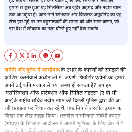
हद तक जा सकती है। उमर खालिद, खालिद सैफी और शरजील
इमाम से शुरू हुआ यह सिलसिला अब जुबैर अहमद और नदीम खान
तक आ पहुंचा है। जाने-माने स्तंभकार और विचारक अपूर्वानंद का यह
लेख इस मुद्दे पर उन बहुसंख्यकों की समझ को और साफ करेगा, जो
इस देश में लोकतंत्र का गला घोंटते हुए नहीं देख सकतेः
जर्मनी और यूरोप में फासीवाद
के उभार के कारणों को समझने की
कोशिश करनेवाले अध्येताओं में अग्रणी थियोडोर एडोर्नो का हमारे
अपने उर्दू कवि मजाज़ से क्या संबंध हो सकता है? जब हम
‘एसोसिएशन ऑफ प्रोटेक्शन ऑफ सिविल राइट्स’ (ए पी सी
आर)के राष्ट्रीय सचिव नदीम खान की दिल्ली पुलिस द्वारा की जा
रही प्रताड़ना पर विचार कर रहे थे, एक मित्र ने शरजील इमाम का
लिखा एक लेख साझा किया। शरजील नागरिकता संबंधी क़ानून
(सीएए) के ख़िलाफ़ आंदोलन में अपनी भूमिका के लिए जेल में 5
साल से जेल में हैं। मुक़दमा अभी शुरू भी नहीं हुआ है। उन पर