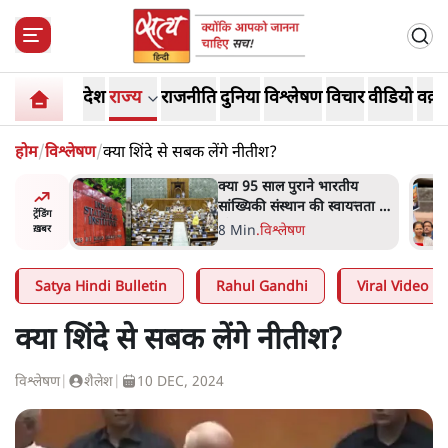
देश
राज्य
राजनीति
दुनिया
विश्लेषण
विचार
वीडियो
वक़्त
होम
/
विश्लेषण
/
क्या शिंदे से सबक लेंगे नीतीश?
रतीय
शाह के ख़िलाफ़ संसद में विपक्ष का
वायत्तता पर
मार्च, 'गृह मंत्री मुंह छुपा रहे हैं
ट्रेंडिंग
ा?
क्योंकि वो छात्रों के गुनहगार हैं'
5 Min
.
देश
ख़बर
Satya Hindi Bulletin
Rahul Gandhi
Viral Video
क्या शिंदे से सबक लेंगे नीतीश?
विश्लेषण
|
शैलेश
|
10 DEC, 2024