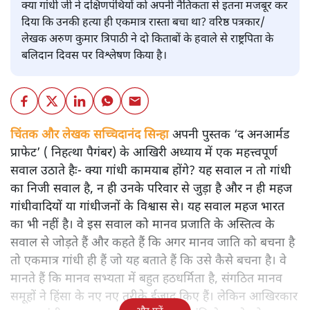
क्या गांधी जी ने दक्षिणपंथियों को अपनी नैतिकता से इतना मजबूर कर
दिया कि उनकी हत्या ही एकमात्र रास्ता बचा था? वरिष्ठ पत्रकार/
लेखक अरुण कुमार त्रिपाठी ने दो किताबों के हवाले से राष्ट्रपिता के
बलिदान दिवस पर विश्लेषण किया है।
चिंतक और लेखक सच्चिदानंद सिन्हा
अपनी पुस्तक ‘द अनआर्मड
प्राफेट’ ( निहत्था पैगंबर) के आखिरी अध्याय में एक महत्त्वपूर्ण
सवाल उठाते हैः- क्या गांधी कामयाब होंगे? यह सवाल न तो गांधी
का निजी सवाल है, न ही उनके परिवार से जुड़ा है और न ही महज
गांधीवादियों या गांधीजनों के विश्वास से। यह सवाल महज भारत
का भी नहीं है। वे इस सवाल को मानव प्रजाति के अस्तित्व के
सवाल से जोड़ते हैं और कहते हैं कि अगर मानव जाति को बचना है
तो एकमात्र गांधी ही हैं जो यह बताते हैं कि उसे कैसे बचना है। वे
मानते हैं कि मानव सभ्यता में बहुत हठधर्मिता है, संगठित मानव
समूहों ने हिंसा के नए नए तरीके ईजाद किए हैं। लेकिन आखिरकार