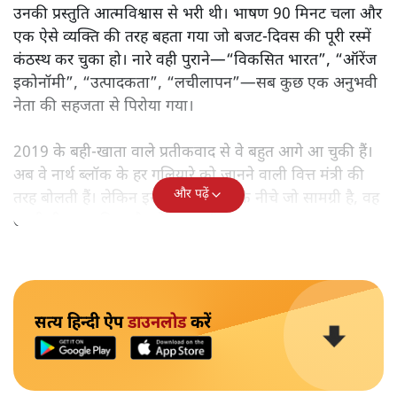
उनकी प्रस्तुति आत्मविश्वास से भरी थी। भाषण 90 मिनट चला और
एक ऐसे व्यक्ति की तरह बहता गया जो बजट‑दिवस की पूरी रस्में
कंठस्थ कर चुका हो। नारे वही पुराने—“विकसित भारत”, “ऑरेंज
इकोनॉमी”, “उत्पादकता”, “लचीलापन”—सब कुछ एक अनुभवी
नेता की सहजता से पिरोया गया।
2019 के बही‑खाता वाले प्रतीकवाद से वे बहुत आगे आ चुकी हैं।
अब वे नार्थ ब्लॉक के हर गलियारे को जानने वाली वित्त मंत्री की
और पढ़ें
तरह बोलती हैं। लेकिन इस आत्मविश्वास के नीचे जो सामग्री है, वह
उतनी ही अनुमानित और दोहराव भरी।
सत्य हिन्दी ऐप
डाउनलोड
करें