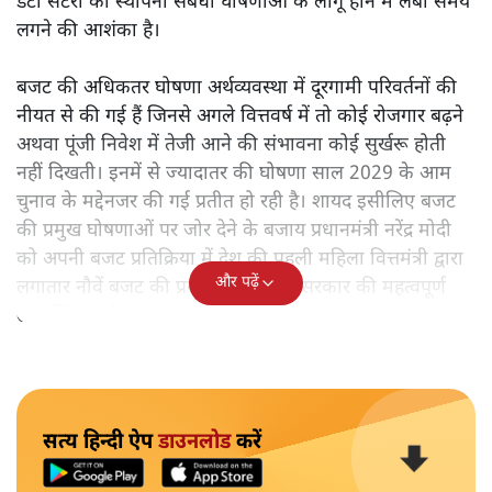
डेटा सेंटरों की स्थापना संबंधी घोषणाओं के लागू होने में लंबा समय
लगने की आशंका है।
बजट की अधिकतर घोषणा अर्थव्यवस्था में दूरगामी परिवर्तनों की
नीयत से की गई हैं जिनसे अगले वित्तवर्ष में तो कोई रोजगार बढ़ने
अथवा पूंजी निवेश में तेजी आने की संभावना कोई सुर्खरू होती
नहीं दिखती। इनमें से ज्यादातर की घोषणा साल 2029 के आम
चुनाव के मद्देनजर की गई प्रतीत हो रही है। शायद इसीलिए बजट
की प्रमुख घोषणाओं पर जोर देने के बजाय प्रधानमंत्री नरेंद्र मोदी
को अपनी बजट प्रतिक्रिया में देश की पहली महिला वित्तमंत्री द्वारा
और पढ़ें
लगातार नौवें बजट की प्रस्तुति को अपनी सरकार की महत्वपूर्ण
उपलब्धि बताने पर मजबूर होना पड़ा।
सत्य हिन्दी ऐप
डाउनलोड
करें