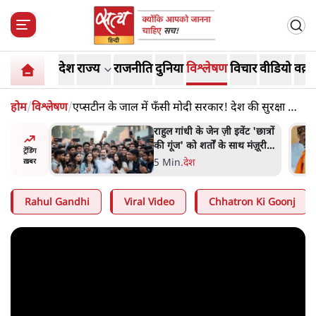
देश
राज्य
राजनीति
दुनिया
विश्लेषण
विचार
वीडियो
वक़्त
होम
/
विश्लेषण
/
एप्सटीन के जाल में फँसी मोदी सरकार! देश की सुरक्षा को
ख़तरा?
ंट 'छात्रों
सुखबीर बादल और पीएम मोदी
 मंज़ूरी
मिले, पंजाब चुनाव से पहले बीजेपी-
ट्रेंडिंग
अकाली दल गठबंधन की अटकलें
6 Min
.
पंजाब
ख़बर
तेज
Rahul Gandhi
Viral Video
Chhatron Ki Goonj