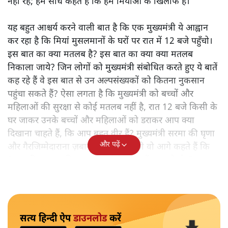
नहीं रहे; हम सीधे कहते हैं कि हम मियांओं के खिलाफ हैं।"
यह बहुत आश्चर्य करने वाली बात है कि एक मुख्यमंत्री ये आह्वान
कर रहा है कि मियांं मुसलमानों के घरों पर रात में 12 बजे पहुँचो।
इस बात का क्या मतलब है? इस बात का क्या क्या मतलब
निकाला जाये? जिन लोगों को मुख्यमंत्री संबोधित करते हुए ये बातें
कह रहे हैं वे इस बात से उन अल्पसंख्यकों को कितना नुकसान
पहुंचा सकते हैं? ऐसा लगता है कि मुख्यमंत्री को बच्चों और
महिलाओं की सुरक्षा से कोई मतलब नहीं है, रात 12 बजे किसी के
घर जाकर उनके बच्चों और महिलाओं को डराकर आप क्या
दिखाना चाहते हैं, कि आप बहुत वीर हैं? मुख्यमंत्री सरमा की घृणा
और पढ़ें
और गैरजिम्मेदाराना ज़बान यहीं नहीं रुकती वो आगे कहते हैं कि
"अगर रिक्शा का किराया 5 रुपये है, तो उन्हें 4 रुपये दो।"
सत्य हिन्दी ऐप
डाउनलोड
करें