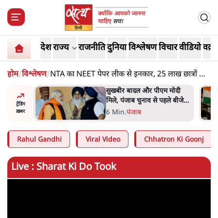
देश
राज्य
राजनीति
दुनिया
विश्लेषण
विचार
वीडियो
वक़्त
होम
/
विश्लेषण
/
NTA का NEET पेपर लीक से इनकार, 25 लाख छात्रों के
साथ सबसे बड़ा धोखा?
ंट 'छात्रों
सुखबीर बादल और पीएम मोदी
 मंज़ूरी
मिले, पंजाब चुनाव से पहले बीजेपी-
ट्रेंडिंग
अकाली दल गठबंधन की अटकलें
6 Min
.
पंजाब
ख़बर
तेज
Rahul Gandhi
Viral Video
Chhatron Ki Goonj
Live : Sharat Ki Do Took