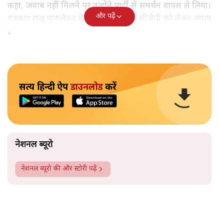
कहा, जवाब नहीं मिलने पर उन्होंने पार्टी से समर्थन वापस ले लिया।
और पढ़ें
पत्रकार राजू पारुलेकर ने एक पॉडकास्ट में सीजेपी को लेकर तमाम
सवाल उठाए हैं।
सत्य हिन्दी ऐप
डाउनलोड
करें
नेशनल ब्यूरो
नेशनल ब्यूरो
की और स्टोरी पढ़ें