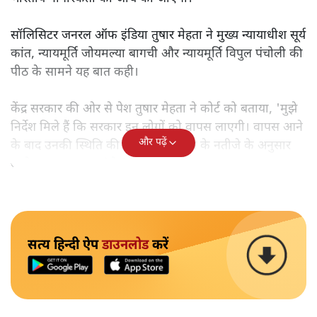
सॉलिसिटर जनरल ऑफ इंडिया तुषार मेहता ने मुख्य न्यायाधीश सूर्य
कांत, न्यायमूर्ति जोयमल्या बागची और न्यायमूर्ति विपुल पंचोली की
पीठ के सामने यह बात कही।
केंद्र सरकार की ओर से पेश तुषार मेहता ने कोर्ट को बताया, 'मुझे
निर्देश मिले हैं कि सरकार इन लोगों को वापस लाएगी। वापस आने
और पढ़ें
के बाद उनकी स्थिति की जाँच होगी। जाँच के नतीजे के अनुसार
आगे क़दम उठाए जाएंगे।'
सत्य हिन्दी ऐप
डाउनलोड
करें