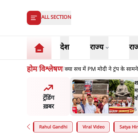
ALL SECTION
देश
राज्य
रा
होम
विश्लेषण
क्या सच में PM मोदी ने ट्रंप के स
/
/
त शाह के संसद में आने पर
श
र करे सरकार': राज्यसभा
मा
ट्रेंडिंग
ि ने केंद्र से कहा
वो
ख़बर
n
.
देश
5
Rahul Gandhi
Viral Video
Satya Hin