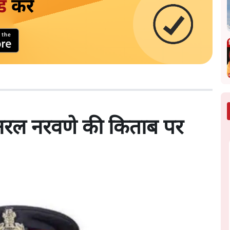
ड
करें
जनरल नरवणे की किताब पर