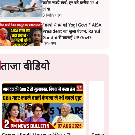
करोड़ रुपये खर्च, हर घंटे करीब 12.4
लाख
3 Min
•
देश
"छात्रों से डर गई Yogi Govt!" AISA
President का खुला ऐलान, Rahul
Gandhi से घबराई UP Govt?
विश्लेषण
ताजा वीडियो