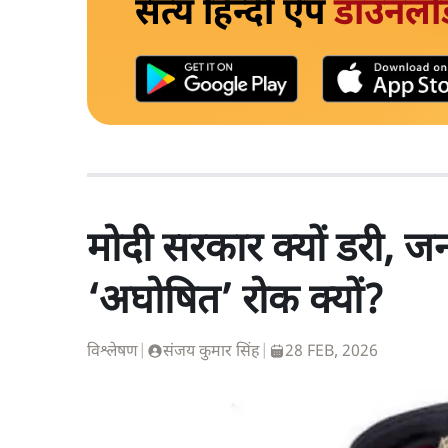
सत्य हिन्दी ऐप
डाउनलो
मोदी सरकार क्यों डरी, 
‘अघोषित’ रोक क्यों?
विश्लेषण
|
संजय कुमार सिंह
|
28 FEB, 2026