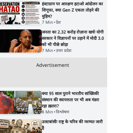
इंस्टाग्राम पर आरक्षण हटाओ आंदोलन का
शिगूफा, क्या Gen Z एकता तोड़ने की
मुहिम?
7 Min
•
देश
जनता का 2.32 करोड़ रोज़ाना खर्चः योगी
सरकार ने विज्ञापनों पर उड़ाने में मोदी 3.0
को भी पीछे छोड़ा
7 Min
•
उत्तर प्रदेश
s
SC-ST आरक्षण में क्रीमी
पेपर लीक घोटाले की सच
दोपहर 2
लेयर क्यों नहीं? केंद्र ने सुप्रीम
छात्रों के विरोध और भर्ती
Advertisement
कोर्ट में बताया कारण
धोखाधड़ी पर राजेंद्र तिव
BJP बनाम कांग्रेस।
क्या 95 साल पुराने भारतीय सांख्यिकी
संस्थान की स्वायत्तता पर भी अब मंडरा
रहा ख़तरा?
8 Min
•
विश्लेषण
उलटबांसीः राष्ट्र के चरित्र की मरम्मत जारी
है