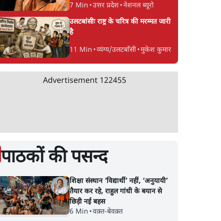
7 Min
•
उत्तर प्रदेश
•
नेशनल ब्यूरो
उलटबांसीः राष्ट्र के चरित्र की मरम्मत जारी
है
11 Min
•
व्यंग्य/उलटबाँसी
•
मुकेश कुमार
Advertisement
122455
पाठकों की पसन्द
शिक्षा संस्थान ‘विद्यार्थी’ नहीं, ‘अनुयायी’
तैयार कर रहे, राहुल गांधी के बयान से
छिड़ी नई बहस
6 Min
•
वक़्त-बेवक़्त