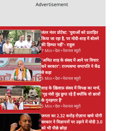
Advertisement
जंतर मंतर प्रोटेस्ट: 'युवाओं को प्रताड़ित
किया जा रहा है, पर मोदी-शाह में बोलने
की हिम्मत नहीं'- राहुल
7 Min
•
देश
•
नेशनल ब्यूरो
'अमित शाह के संसद में आने पर विचार
करे सरकार': राज्यसभा सभापति ने केंद्र
से कहा
5 Min
•
देश
•
नेशनल ब्यूरो
शाह के ख़िलाफ़ संसद में विपक्ष का मार्च,
'गृह मंत्री मुंह छुपा रहे हैं क्योंकि वो छात्रों
के गुनहगार हैं'
5 Min
•
देश
•
नेशनल ब्यूरो
जनता का 2.32 करोड़ रोज़ाना खर्चः योगी
सरकार ने विज्ञापनों पर उड़ाने में मोदी 3.0
को भी पीछे छोड़ा