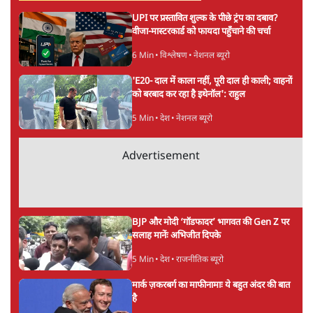
लग सकता है मामूली चार्ज: केंद्र
9 Min
•
अर्थतंत्र
चीन के अतिक्रमण के दावों को अरुणाचल के सीएम
पेमा खांडू ने किया खारिज
3 Min
•
अरुणाचल प्रदेश
अयोध्या राम मंदिर चढ़ावा चोरी मामले की जांच पूरी,
अगले महीने दाखिल होगी चार्जशीट
3 Min
•
देश
Advertisement
राहुल गांधी ने प्रयागराज में जेन ज़ी को झकझोरा- 3D
संदेश- दर्द, डेटा, दौलत
6 Min
•
देश
"40 करोड़ युवाओं की ताकत!" Prayagraj में