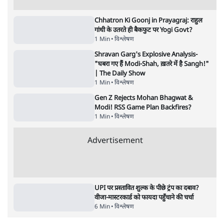
पाठकों की पसन्द
जनता का 2.32 करोड़ रोज़ाना खर्चः योगी सरकार ने
विज्ञापनों पर उड़ाने में मोदी 3.0 को भी पीछे छोड़ा
7 Min
•
उत्तर प्रदेश
शिक्षा संस्थान ‘विद्यार्थी’ नहीं, ‘अनुयायी’ तैयार कर
रहे, राहुल गांधी के बयान से छिड़ी नई बहस
6 Min
•
वक़्त-बेवक़्त
क्या 95 साल पुराने भारतीय सांख्यिकी संस्थान की
स्वायत्तता पर भी अब मंडरा रहा ख़तरा?
8 Min
•
विश्लेषण
Advertisement
उलटबांसीः राष्ट्र के चरित्र की मरम्मत जारी है