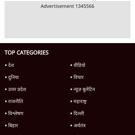
11 Min
•
व्यंग्य/उलटबाँसी
जंतर-मंतर पर युवा आक्रोश के बाद संघ की बेचैनी
क्यों बढ़ी? प्रो. अपूर्वानंद ने बताईं 5 बड़ी वजहें
7 Min
•
विश्लेषण
मैं अपने सारे सर्टिफिकेट दिखाने को तैयार, मोदी जी
भी अपनी डिग्री दिखाएंः दिपके
4 Min
•
देश
Advertisement
'महाराष्ट्र में गैर बीजेपी वोटरों के नामों को काटने की
बड़ी साज़िश'- रोहित पवार का आरोप
4 Min
•
महाराष्ट्र
पीएम केयर्स फंडः मार्च 2023 के बाद कोई हिसाब-
किताब नहीं, द हिन्दू की पड़ताल
4 Min
•
देश
Advertisement
1224333