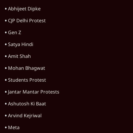
Chhatron Ki Goonj in Prayagraj: राहुल
गांधी के उतरते ही बैकफुट पर Yogi Govt?
1 Min
•
विश्लेषण
Shravan Garg's Explosive Analysis-
"घबरा गए हैं Modi-Shah, ख़तरे में है Sangh!"
| The Daily Show
1 Min
•
विश्लेषण
Gen Z Rejects Mohan Bhagwat &
Modi! RSS Game Plan Backfires?
1 Min
•
विश्लेषण
Advertisement
UPI पर प्रस्तावित शुल्क के पीछे ट्रंप का दबाव?
वीजा-मास्टरकार्ड को फायदा पहुँचाने की चर्चा
6 Min
•
विश्लेषण