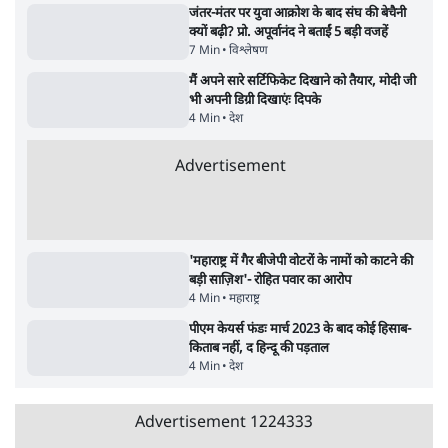
UPI पर प्रस्तावित शुल्क के पीछे ट्रंप का दबाव?
वीजा-मास्टरकार्ड को फायदा पहुँचाने की चर्चा
6 Min
•
विश्लेषण
•
नेशनल ब्यूरो
'E20- दाल में काला नहीं, पूरी दाल ही काली; वाहनों
को बरबाद कर रहा है इथेनॉल': राहुल
5 Min
•
देश
•
नेशनल ब्यूरो
Advertisement
BJP और मोदी ‘गॉडफादर’ भागवत की Gen Z पर
सलाह मानेंः अभिजीत दिपके
5 Min
•
देश
•
राजनीतिक ब्यूरो
मार्क ज़करबर्ग का माफीनामाः ये बहुत अंदर की बात
है