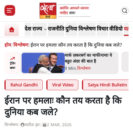
देश
राज्य
राजनीति
दुनिया
विश्लेषण
विचार
वीडियो
वक़्त
होम
/
विश्लेषण
/
ईरान पर हमलाः कौन तय करता है कि दुनिया कब जले?
र’ भागवत
मार्क ज़करबर्ग का माफीनामाः ये
ेंः
बहुत अंदर की बात है
ट्रेंडिंग
9 Min
.
विश्लेषण
ख़बर
Rahul Gandhi
Viral Video
Satya Hindi Bulletin
ईरान पर हमलाः कौन तय करता है कि
दुनिया कब जले?
विश्लेषण
|
सतीश झा
|
2 MAR, 2026