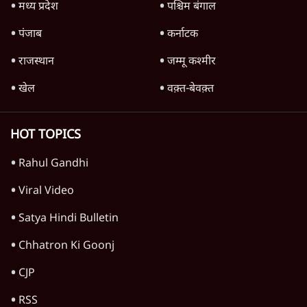
विश्लेषण
Soft Stance on Rahul Gandhi! मोदी सरकार
की क्या है मजबूरी? | Prabhu Chawla
1 Min
•
विश्लेषण
Sangh Parivar Rift! Bhagwat, Modi and
Yogi आपस में क्यों भिड़े?
1 Min
•
विश्लेषण
Why BJP Allowed Rahul's Prayagraj
Rally?
1 Min
•
विश्लेषण
Advertisement