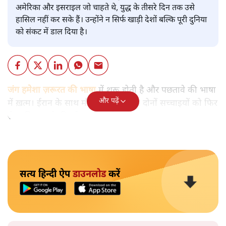
अमेरिका और इसराइल जो चाहते थे, युद्ध के तीसरे दिन तक उसे
हासिल नहीं कर सके हैं। उन्होंने न सिर्फ खाड़ी देशों बल्कि पूरी दुनिया
को संकट में डाल दिया है।
जंग हमेशा ज़रूरत की भाषा
में शुरू होती है और पछतावे की भाषा
और पढ़ें
में ख़त्म। ईरान के साथ मौजूदा टकराव इन दोनों सच्चाइयों को फिर
से साबित करने की ओर बढ़ रहा है।
सत्य हिन्दी ऐप
डाउनलोड
करें