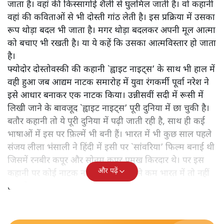
जाता है। वहां की किस्सागोई शैली से घुलमिल जाती है। वो कहानी
वहां की कविताओं से भी दोस्ती गांठ लेती है। इस प्रक्रिया में उसका
रूप थोड़ा बदल भी जाता है। मगर थोड़ा बदलकर अपनी मूल आत्मा
को बचाए भी रखती है। या ये कहें कि उसका आत्मविस्तार हो जाता
है।
फ्योदोर दोस्तोवस्की की कहानी `ह्वाइट नाइट्स’ के साथ भी हाल में
वही हुआ जब आद्यम नाटक समारोह में युवा रंगकर्मी पूर्वा नरेश ने
इसे आधार बनाकर एक नाटक किया। उन्नीसवीं सदी में रूसी में
लिखी जाने के बावजूद `ह्वाइट नाइट्स’ पूरी दुनिया में छा चुकी है।
बतौर कहानी तो ये पूरी दुनिया में पढ़ी जाती रही है, साथ ही कई
भाषाओं में इस पर फ़िल्में भी बनी हैं। भारत में भी कुछ साल पहले
संजय लीला भंसाली ने हिंदी में इसी पर `सांवरिया’ फिल्म बनाई थी
जिसमें रनबीर कपूर और सोनम कपूर प्रमुख किरदार थे। पर इस
और पढ़ें
कहानी पर कोई नाटक नहीं हुआ है। कम से कम भारत में तो नहीं
हुआ है।