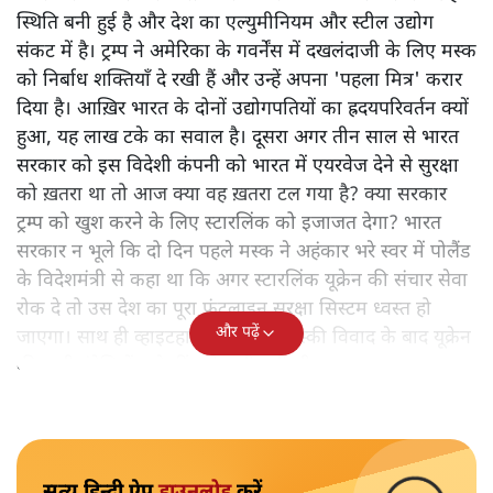
स्थिति बनी हुई है और देश का एल्युमीनियम और स्टील उद्योग
संकट में है। ट्रम्प ने अमेरिका के गवर्नेंस में दखलंदाजी के लिए मस्क
को निर्बाध शक्तियाँ दे रखी हैं और उन्हें अपना 'पहला मित्र' करार
दिया है। आख़िर भारत के दोनों उद्योगपतियों का ह्रदयपरिवर्तन क्यों
हुआ, यह लाख टके का सवाल है। दूसरा अगर तीन साल से भारत
सरकार को इस विदेशी कंपनी को भारत में एयरवेज देने से सुरक्षा
को ख़तरा था तो आज क्या वह ख़तरा टल गया है? क्या सरकार
ट्रम्प को खुश करने के लिए स्टारलिंक को इजाजत देगा? भारत
सरकार न भूले कि दो दिन पहले मस्क ने अहंकार भरे स्वर में पोलैंड
के विदेशमंत्री से कहा था कि अगर स्टारलिंक यूक्रेन की संचार सेवा
रोक दे तो उस देश का पूरा फ्रंटलाइन सुरक्षा सिस्टम ध्वस्त हो
और पढ़ें
जाएगा। साथ ही व्हाइटहाउस में ट्रम्प-जेलेंस्की विवाद के बाद यूक्रेन
की सभी इंटेलिजेंस शेयरिंग रोक दी गयी थी।