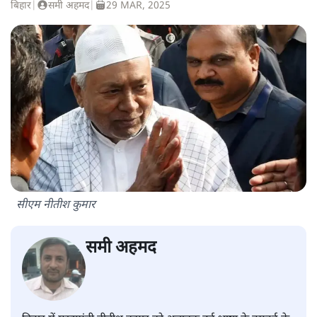
बिहार
|
समी अहमद
|
29 MAR, 2025
सीएम नीतीश कुमार
समी अहमद