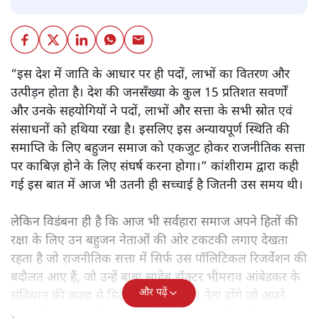
“इस देश में जाति के आधार पर ही पदों, लाभों का वितरण और
उत्पीड़न होता है। देश की जनसँख्या के कुल 15 प्रतिशत सवर्णों
और उनके सहयोगियों ने पदों, लाभों और सत्ता के सभी स्रोत एवं
संसाधनों को हथिया रखा है। इसलिए इस अन्यायपूर्ण स्थिति की
समाप्ति के लिए बहुजन समाज को एकजुट होकर राजनीतिक सत्ता
पर काबिज़ होने के लिए संघर्ष करना होगा।” कांशीराम द्वारा कही
गई इस बात में आज भी उतनी ही सच्चाई है जितनी उस समय थी।
लेकिन विडंबना ही है कि आज भी सर्वहारा समाज अपने हितों की
रक्षा के लिए उन बहुजन नेताओं की ओर टकटकी लगाए देखता
रहता है जो राजनीतिक सत्ता में सिर्फ उस पॉलिटिकल रिजर्वेशन की
बदौलत आए हैं, जो उन्हें बाबा साहेब डॉक्टर भीमराव आंबेडकर के
और पढ़ें
संविधान की वजह से मिला। ऐसे बहुत कम नेता होंगे जो अपने
समाज के मुद्दों को विधानसभाओं में और संसद में उठाते हैं।