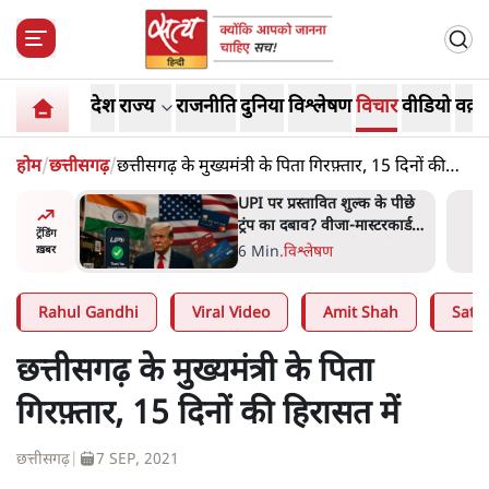
देश
राज्य
राजनीति
दुनिया
विश्लेषण
विचार
वीडियो
वक़्त
होम
/
छत्तीसगढ़
/
छत्तीसगढ़ के मुख्यमंत्री के पिता गिरफ़्तार, 15 दिनों की
हिरासत में
PI पर प्रस्तावित शुल्क के पीछे
'E20- दाल में काला नह
्रंप का दबाव? वीजा-मास्टरकार्ड
ही काली; वाहनों को 
ट्रेंडिंग
ो फायदा पहुँचाने की चर्चा
रहा है इथेनॉल': राहुल
 Min
.
विश्लेषण
5 Min
.
देश
ख़बर
Rahul Gandhi
Viral Video
Amit Shah
Satya
छत्तीसगढ़ के मुख्यमंत्री के पिता
गिरफ़्तार, 15 दिनों की हिरासत में
छत्तीसगढ़
|
7 SEP, 2021