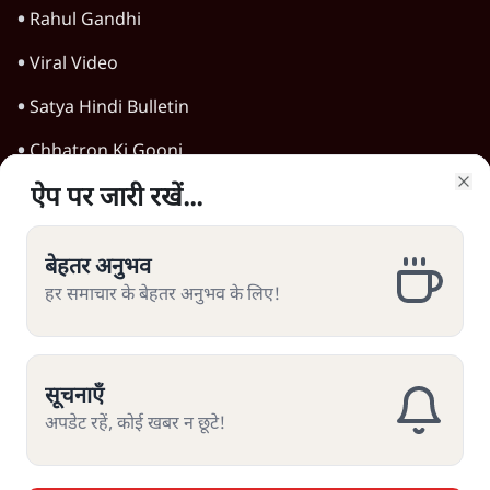
Advertisement
1224333
दिल्ली
ऐप पर जारी रखें...
ऐप पर जारी रखें...
ऐप पर जारी रखें...
ऐप पर जारी रखें...
Clo
Clo
Clo
Clo
Amit Shah कब आएंगे Parliament?
Shravan Garg का बड़ा दावा
बेहतर अनुभव
बेहतर अनुभव
बेहतर अनुभव
बेहतर अनुभव
1 Min
•
दिल्ली
हर समाचार के बेहतर अनुभव के लिए!
हर समाचार के बेहतर अनुभव के लिए!
हर समाचार के बेहतर अनुभव के लिए!
हर समाचार के बेहतर अनुभव के लिए!
राज्यसभा सभापति का Amit Shah को बुलावा!
RSS-Modi Govt की चाल? Chairman का
Amit Shah को सदन में बयान देने का संकेत क्यों?
Senior journalist Vinod Agnihotri ने इसे
1 Min
•
दिल्ली
Modi Government और RSS की संभावित
सूचनाएँ
सूचनाएँ
सूचनाएँ
सूचनाएँ
Abhijeet Dipke Press Conference: CJP
strategy से जोड़कर बड़ा सवाल उठाया है।
का 'Kya Bolti Public' अभियान, चुनाव नहीं
अपडेट रहें, कोई खबर न छूटे!
अपडेट रहें, कोई खबर न छूटे!
अपडेट रहें, कोई खबर न छूटे!
अपडेट रहें, कोई खबर न छूटे!
लड़ेगी CJP!
दिल्ली