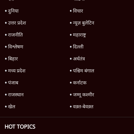
उलटबांसीः राष्ट्र के चरित्र की मरम्मत जारी है
11 Min
•
व्यंग्य/उलटबाँसी
Parliament LIVE | हंगामे के बीच फिर शुरू हुई
संसद | 2 Bills Today
दिल्ली
मैं अपने सारे सर्टिफिकेट दिखाने को तैयार, मोदी जी
भी अपनी डिग्री दिखाएंः दिपके
4 Min
•
देश
Advertisement
'महाराष्ट्र में गैर बीजेपी वोटरों के नामों को काटने की
बड़ी साज़िश'- रोहित पवार का आरोप
4 Min
•
महाराष्ट्र
पीएम केयर्स फंडः मार्च 2023 के बाद कोई हिसाब-
किताब नहीं, द हिन्दू की पड़ताल
4 Min
•
देश