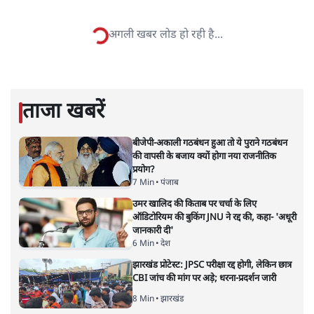
सतीश झा समकालीन भारतीय भाषाई लेखन के सबसे सूक्ष्म,
विश्लेषणात्मक और मानवीय स्वरों में से एक हैं। शिक्षा, समाज,
संस्कृति और भाषा पर उनकी दृष्टि गहरी और साफ़ है। उनकी शैली—
सरल भाषा में जटिल प्रश्नों को खोलने की—उन्हें आज के
हिंदी‑हिंदुस्तानी लेखन में एक विशिष्ट स्थान देती है।
सतीश झा
की और स्टोरी पढ़ें
नतीजों पर परदे डालता घोषणा प्रधान
बजट!
अर्थतंत्र
|
अनन्त मित्तल
|
1 FEB, 2026