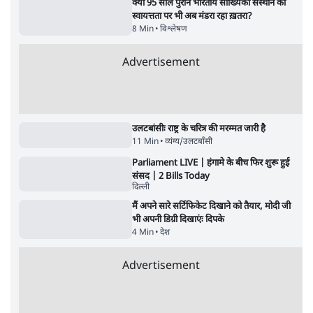
ताजा वीडियो
Satya Hindi News बुलेटिन । 9 अगस्त, रात 8
Satya Hindi
बजे की ख़बरें
बजे की ख़बरें