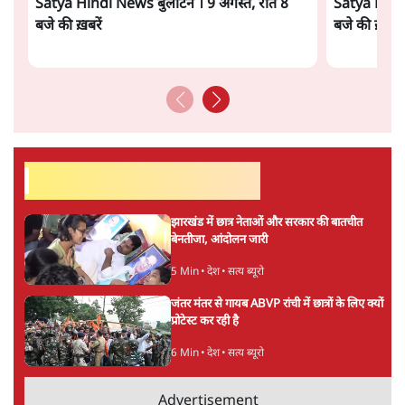
सत्य हिन्दी ऐप
डाउनलोड
करें
अनन्त मित्तल
लेखक वरिष्ठ पत्रकार हैं एवं 'अमेरिकी इतिहास की रूपरेखा' पुस्तक के
अनुवादक हैं।
अनन्त मित्तल
की और स्टोरी पढ़ें
अगली खबर लोड हो रही है...
ताजा खबरें