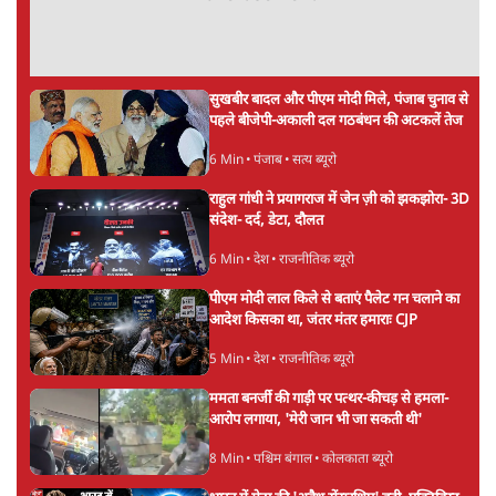
बीजेपी-अकाली गठबंधन हुआ तो ये पुराने गठबंधन
की वापसी के बजाय क्यों होगा नया राजनीतिक
प्रयोग?
7 Min
•
पंजाब
उमर खालिद की किताब पर चर्चा के लिए
ऑडिटोरियम की बुकिंग JNU ने रद्द की, कहा- 'अधूरी
जानकारी दी'
6 Min
•
देश
झारखंड प्रोटेस्ट: JPSC परीक्षा रद्द होगी, लेकिन छात्र
CBI जांच की मांग पर अड़े; धरना-प्रदर्शन जारी
8 Min
•
झारखंड
Advertisement
ममता बनर्जी की गाड़ी पर पत्थर-कीचड़ से हमला-
आरोप लगाया, 'मेरी जान भी जा सकती थी'
8 Min
•
पश्चिम बंगाल