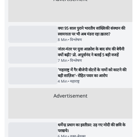
RSS नेता की जंतर मंतर आंदोलन पर टिप्पणी- सीधे
फायरिंग कराता, महिलाओं का रेप करवाता
4 Min
•
देश
शिक्षा संस्थान ‘विद्यार्थी’ नहीं, ‘अनुयायी’ तैयार कर
रहे, राहुल गांधी के बयान से छिड़ी नई बहस
6 Min
•
वक़्त-बेवक़्त
इंस्टाग्राम पर आरक्षण हटाओ आंदोलन का शिगूफा,
क्या Gen Z एकता तोड़ने की मुहिम?
7 Min
•
देश
Advertisement
क्या 95 साल पुराने भारतीय सांख्यिकी संस्थान की
स्वायत्तता पर भी अब मंडरा रहा ख़तरा?
8 Min
•
विश्लेषण
जंतर-मंतर पर युवा आक्रोश के बाद संघ की बेचैनी
क्यों बढ़ी? प्रो. अपूर्वानंद ने बताईं 5 बड़ी वजहें