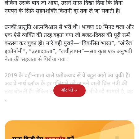
मोदी सरकार का बजट 2026 बड़े बदलाव का वादा करता दिखता है,
लेकिन क्या वह देहलीज़ पार कर पाया? नीतिगत झिझक, अधूरे सुधार
और ठहरे फैसलों के बीच बजट की आलोचनात्मक समीक्षा पढ़िए।
निर्मला सीतारमण जब 1 फ़रवरी
2026 को अपना नौवाँ केंद्रीय
बजट पेश करने उठीं तो वे आसानी से रिकॉर्ड बुक में दर्ज हो गईं।
लेकिन उसके बाद जो आया, उसने साफ़ दिखा दिया कि बिना
नएपन के सिर्फ़ सहनशक्ति कितनी दूर तक ले जा सकती है।
उनकी प्रस्तुति आत्मविश्वास से भरी थी। भाषण 90 मिनट चला और
एक ऐसे व्यक्ति की तरह बहता गया जो बजट‑दिवस की पूरी रस्में
कंठस्थ कर चुका हो। नारे वही पुराने—“विकसित भारत”, “ऑरेंज
इकोनॉमी”, “उत्पादकता”, “लचीलापन”—सब कुछ एक अनुभवी
नेता की सहजता से पिरोया गया।