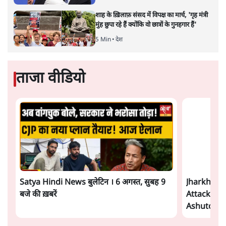
जंतर मंतर प्रोटेस्ट: 'युवाओं को प्रताड़ित किया जा रहा
है, पर मोदी-शाह में बोलने की हिम्मत नहीं'- राहुल
7 Min
•
देश
Advertisement
संसदीय समिति-मेटा की बैठकः मार्क ज़करबर्ग ने
भारत सरकार से माफी मांगी
5 Min
•
देश
शाह के ख़िलाफ़ संसद में विपक्ष का मार्च, 'गृह मंत्री
मुंह छुपा रहे हैं क्योंकि वो छात्रों के गुनहगार हैं'
5 Min
•
देश
ताजा वीडियो