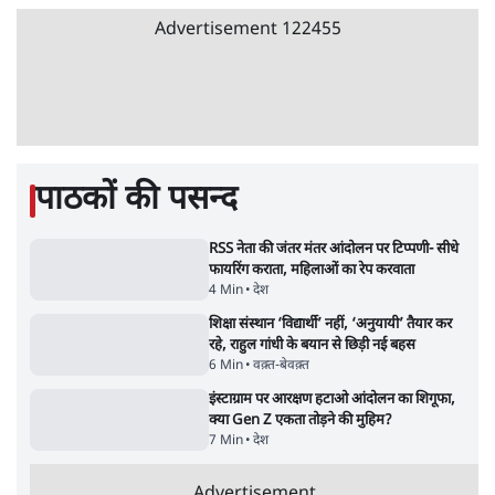
धरने पर बैठे केजरीवाल-सिसोदिया
5 Min
•
देश
•
नेशनल ब्यूरो
RSS जेन अल्फा संवादः दिपके ने कहा- 70-80 साल
के बुजुर्ग से जेन जी को क्या मिलेगा
7 Min
•
देश
•
राजनीतिक ब्यूरो
'गूंगी गुड़िया' वाले तंज पर एनसीपी ने कांग्रेस से पूछा-
क्या आप इंदिरा गांधी का अपमान सही मानते हैं?
5 Min
•
महाराष्ट्र
•
मुंबई ब्यूरो
Advertisement
122455
पाठकों की पसन्द