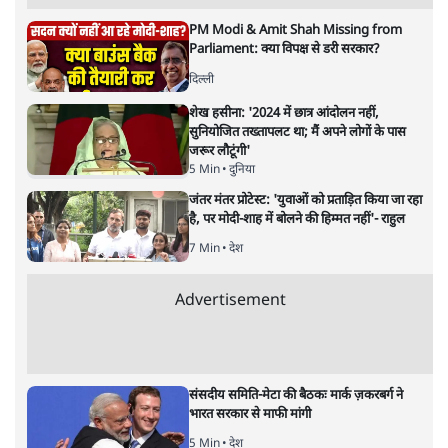
शेख हसीना की प्रेस कॉन्फ्रेंस में शामिल हुए क्रिकेटर
शाकिब अल हसन के घर पर पेट्रोल बम से हमला
5 Min
•
दुनिया
गैस भंडार बढ़ाने के लिए क्या उपभोक्ताओं पर सरकार
लगाएगी नई लेवी, रायटर्स की रिपोर्ट
5 Min
•
देश
Advertisement
PM Modi & Amit Shah Missing from
Parliament: क्या विपक्ष से डरी सरकार?
दिल्ली
शेख हसीना: '2024 में छात्र आंदोलन नहीं,
सुनियोजित तख्तापलट था; मैं अपने लोगों के पास
जरूर लौटूंगी'
5 Min
•
दुनिया