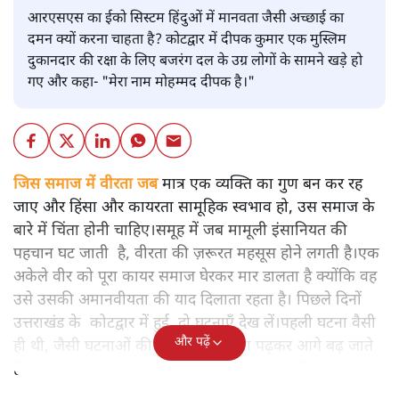
आरएसएस का ईको सिस्टम हिंदुओं में मानवता जैसी अच्छाई का
दमन क्यों करना चाहता है? कोटद्वार में दीपक कुमार एक मुस्लिम
दुकानदार की रक्षा के लिए बजरंग दल के उग्र लोगों के सामने खड़े हो
गए और कहा- "मेरा नाम मोहम्मद दीपक है।"
जिस समाज में वीरता जब
मात्र एक व्यक्ति का गुण बन कर रह
जाए और हिंसा और कायरता सामूहिक स्वभाव हो, उस समाज के
बारे में चिंता होनी चाहिए।समूह में जब मामूली इंसानियत की
पहचान घट जाती है, वीरता की ज़रूरत महसूस होने लगती है।एक
अकेले वीर को पूरा कायर समाज घेरकर मार डालता है क्योंकि वह
उसे उसकी अमानवीयता की याद दिलाता रहता है। पिछले दिनों
उत्तराखंड के कोटद्वार में हुई दो घटनाएँ देख लें।पहली घटना वैसी
और पढ़ें
ही थी, जैसी घटनाओं की खबर हम रोज़ाना पढ़कर आगे बढ़ जाते
हैं।भारत के तक़रीबन हर हिस्से से ऐसी खबर आती ही रहती है।