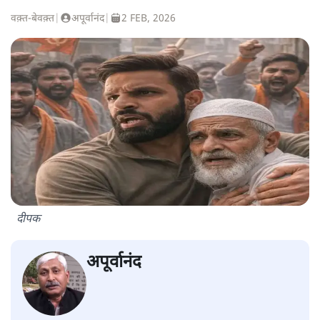
वक़्त-बेवक़्त
|
अपूर्वानंद
|
2 FEB, 2026
दीपक
अपूर्वानंद