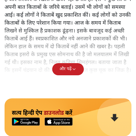
अपनी बात किताबों के जरिये बताई। उसमें भी लोगों को समस्या
आई। कई लोगों ने किताबें खुद प्रकाशित कीं। कई लोगों को उनकी
किताबों के लिए परेशान किया गया। आज के समय में किताब
लिखने से मुश्किल है प्रकाशक ढूंढ़ना। इसके बावजूद कई अच्छी
किताबें आई हैं। स्वप्रकाशित और नये अनजाने प्रकाशकों की भी।
लेकिन हाल के समय में दो किताबें नहीं आने की खबर है। पहली
किताब इसरो के प्रमुख एस सोमनाथ की है जो मलयालम में लिखी
गई थी। इसका नाम है, निलवु कुडिचा सिमहंगल। बताया जाता है
और पढ़ें
कि इसमें चंद्रयान दो की नाकामी से संबंधित कुछ चूक का जिक्र है।
सत्य हिन्दी ऐप
डाउनलोड
करें