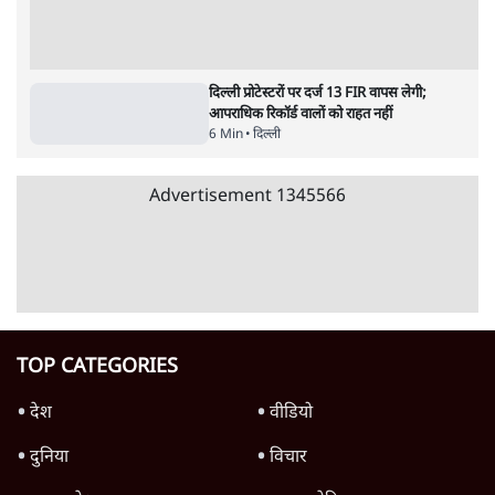
AAP पार्षद ताहिर हुसैन को उम्रकैद
5 Min
•
दिल्ली
Narrative Building फिर फेल होगी?
Ashutosh का बड़ा दावा- Amit Shah नहीं बच
पाएंगे
दिल्ली
Lathicharge on Students! छात्र आंदोलन
और बर्बरता के पीछे PM Modi और Shah का
असल खेल?
दिल्ली
Advertisement
दिल्ली प्रोटेस्टरों पर दर्ज 13 FIR वापस लेगी;
आपराधिक रिकॉर्ड वालों को राहत नहीं
6 Min
•
दिल्ली
Advertisement
1345566