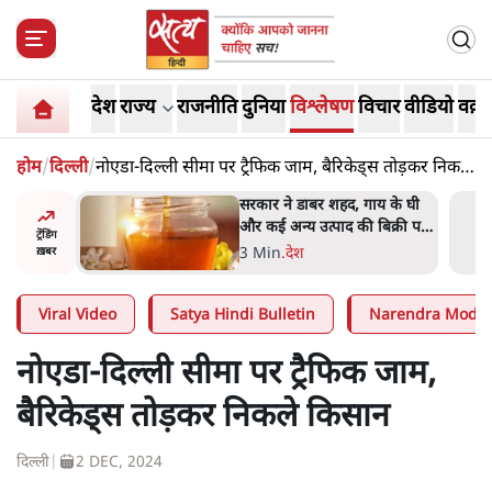
देश
राज्य
राजनीति
दुनिया
विश्लेषण
विचार
वीडियो
वक़्त
होम
/
दिल्ली
/
नोएडा-दिल्ली सीमा पर ट्रैफिक जाम, बैरिकेड्स तोड़कर निकले
किसान
ाय के घी
'महाराष्ट्र में गैर बीजेपी वोटरों के
बिक्री पर
नामों को काटने की बड़ी साज़िश'-
ट्रेंडिंग
रोहित पवार का आरोप
4 Min
.
महाराष्ट्र
ख़बर
Viral Video
Satya Hindi Bulletin
Narendra Modi
नोएडा-दिल्ली सीमा पर ट्रैफिक जाम,
बैरिकेड्स तोड़कर निकले किसान
दिल्ली
|
2 DEC, 2024