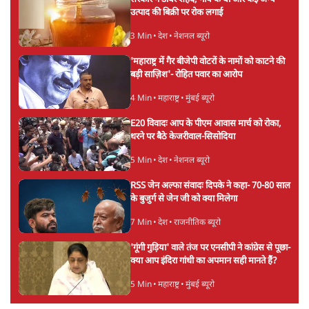
9 Min
•
विश्लेषण
•
आशुतोष
पुलिस पूछताछ के बाद उदयनिधि स्टालिन रिहा; बोले-
'सरकार ने आतंकी जैसा बर्ताव किया'
7 Min
•
तमिलनाडु
•
सत्य ब्यूरो
Advertisement
सरकार ने डाबर शहद, गाय के घी और कई अन्य
उत्पाद की बिक्री पर रोक लगाई
3 Min
•
देश
•
नेशनल ब्यूरो
'महाराष्ट्र में गैर बीजेपी वोटरों के नामों को काटने की
बड़ी साज़िश'- रोहित पवार का आरोप
4 Min
•
महाराष्ट्र
•
मुंबई ब्यूरो
E20 विवादः आप के पीएम आवास मार्च को रोका,