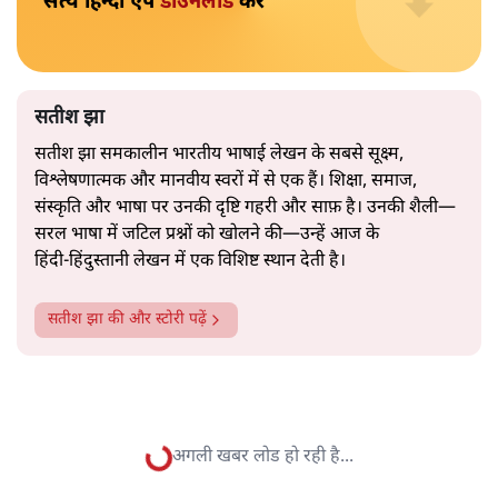
2019 के बही‑खाता वाले प्रतीकवाद से वे बहुत आगे आ चुकी हैं।
अब वे नार्थ ब्लॉक के हर गलियारे को जानने वाली वित्त मंत्री की
और पढ़ें
तरह बोलती हैं। लेकिन इस आत्मविश्वास के नीचे जो सामग्री है, वह
उतनी ही अनुमानित और दोहराव भरी।
सत्य हिन्दी ऐप
डाउनलोड
करें
सतीश झा
सतीश झा समकालीन भारतीय भाषाई लेखन के सबसे सूक्ष्म,
विश्लेषणात्मक और मानवीय स्वरों में से एक हैं। शिक्षा, समाज,
संस्कृति और भाषा पर उनकी दृष्टि गहरी और साफ़ है। उनकी शैली—