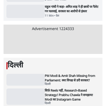
7 Min
•
विश्लेषण
'महाराष्ट्र में गैर बीजेपी वोटरों के नामों को काटने की
बड़ी साज़िश'- रोहित पवार का आरोप
4 Min
•
महाराष्ट्र
Advertisement
धर्मेन्द्र प्रधान का इस्तीफ़ा: उड़ गए मोदी की छवि के
परखचे।
6 Min
•
वक़्त-बेवक़्त
राहुल गांधी ने कहा- अमित शाह ने ही छात्रों पर पैलेट
गन चलवाई, सरकार का आरोपों से इंकार
11 Min
•
देश
Advertisement
1224333