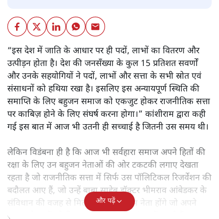
“इस देश में जाति के आधार पर ही पदों, लाभों का वितरण और
उत्पीड़न होता है। देश की जनसँख्या के कुल 15 प्रतिशत सवर्णों
और उनके सहयोगियों ने पदों, लाभों और सत्ता के सभी स्रोत एवं
संसाधनों को हथिया रखा है। इसलिए इस अन्यायपूर्ण स्थिति की
समाप्ति के लिए बहुजन समाज को एकजुट होकर राजनीतिक सत्ता
पर काबिज़ होने के लिए संघर्ष करना होगा।” कांशीराम द्वारा कही
गई इस बात में आज भी उतनी ही सच्चाई है जितनी उस समय थी।
लेकिन विडंबना ही है कि आज भी सर्वहारा समाज अपने हितों की
रक्षा के लिए उन बहुजन नेताओं की ओर टकटकी लगाए देखता
रहता है जो राजनीतिक सत्ता में सिर्फ उस पॉलिटिकल रिजर्वेशन की
बदौलत आए हैं, जो उन्हें बाबा साहेब डॉक्टर भीमराव आंबेडकर के
और पढ़ें
संविधान की वजह से मिला। ऐसे बहुत कम नेता होंगे जो अपने
समाज के मुद्दों को विधानसभाओं में और संसद में उठाते हैं।