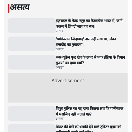
संसद | 2 Bills Today
दिल्ली
जंतर-मंतर पर युवा आक्रोश के बाद संघ की बेचैनी
क्यों बढ़ी? प्रो. अपूर्वानंद ने बताईं 5 बड़ी वजहें
7 Min
•
विश्लेषण
Advertisement
मैं अपने सारे सर्टिफिकेट दिखाने को तैयार, मोदी जी
भी अपनी डिग्री दिखाएंः दिपके
4 Min
•
देश
'महाराष्ट्र में गैर बीजेपी वोटरों के नामों को काटने की
बड़ी साज़िश'- रोहित पवार का आरोप
4 Min
•
महाराष्ट्र
Advertisement
1224333