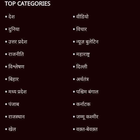
में मसजिद नहीं जलाई गई?
असत्य
विराट की बेटी को धमकी देने वाले ट्विटर यूज़र को
पाकिस्तानी बताने वाले कौन?
असत्य
मोदी को 'आख़िरी उम्मीद' बताने वाली तसवीर को
न्यूयॉर्क टाइम्स ने फर्जी बताया
असत्य
Advertisement
झंडा लगाने के लिए हेलीकॉप्टर से झूला तो फांसी पर
लटका क्यों बताया गया?
असत्य
Advertisement
1345566