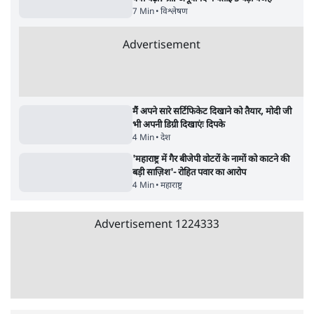
पाठकों की पसन्द
जनता का 2.32 करोड़ रोज़ाना खर्चः योगी सरकार ने
विज्ञापनों पर उड़ाने में मोदी 3.0 को भी पीछे छोड़ा
7 Min
•
उत्तर प्रदेश
शिक्षा संस्थान ‘विद्यार्थी’ नहीं, ‘अनुयायी’ तैयार कर
रहे, राहुल गांधी के बयान से छिड़ी नई बहस
6 Min
•
वक़्त-बेवक़्त
क्या 95 साल पुराने भारतीय सांख्यिकी संस्थान की
स्वायत्तता पर भी अब मंडरा रहा ख़तरा?
8 Min
•
विश्लेषण
Advertisement
उलटबांसीः राष्ट्र के चरित्र की मरम्मत जारी है
11 Min
•
व्यंग्य/उलटबाँसी
Parliament LIVE | हंगामे के बीच फिर शुरू हुई