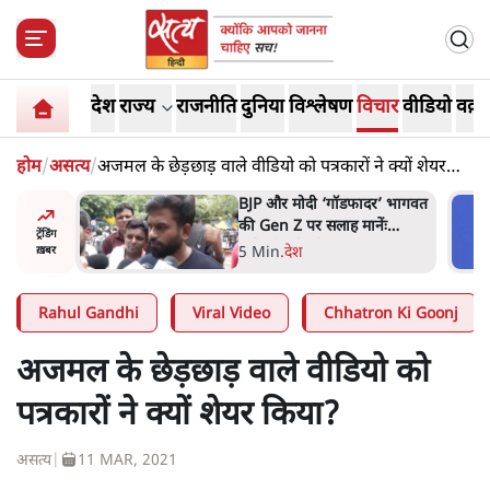
देश
राज्य
राजनीति
दुनिया
विश्लेषण
विचार
वीडियो
वक़्त
होम
/
असत्य
/
अजमल के छेड़छाड़ वाले वीडियो को पत्रकारों ने क्यों शेयर
किया?
र’ भागवत
मार्क ज़करबर्ग का माफीनामाः ये
ेंः
बहुत अंदर की बात है
ट्रेंडिंग
9 Min
.
विश्लेषण
ख़बर
Rahul Gandhi
Viral Video
Chhatron Ki Goonj
अजमल के छेड़छाड़ वाले वीडियो को
पत्रकारों ने क्यों शेयर किया?
असत्य
|
11 MAR, 2021