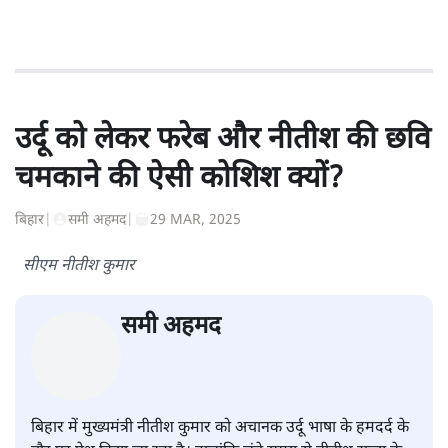
सत्य हिन्दी ऐप
डाउनलोड
करें
शंभुनाथ शुक्ल
शंभुनाथ शुक्ल
की और स्टोरी पढ़ें
उर्दू को लेकर फरेब और नीतीश की छवि
चमकाने की ऐसी कोशिश क्यों?