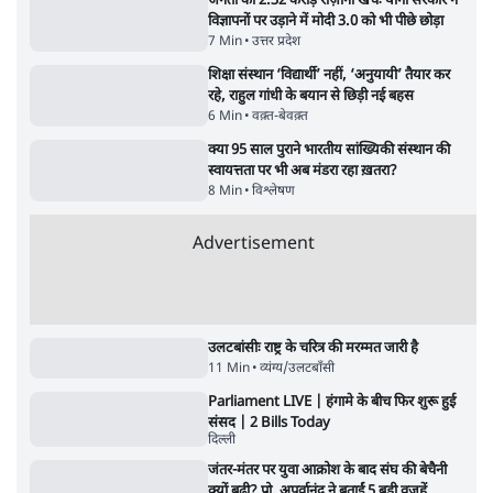
महुआ मोइत्रा से SC ने कहा- ' अंडों से क्यों डरती हैं?
स्वतंत्रता सेनानी सीने पर गोली खाते थे'
4 Min
•
देश
•
नेशनल ब्यूरो
झारखंड में छात्र नेताओं और सरकार की बातचीत
बेनतीजा, आंदोलन जारी
5 Min
•
देश
•
सत्य ब्यूरो
राहुल गांधी के जेन ज़ी इवेंट 'छात्रों की गूंज' को शर्तों
के साथ मंज़ूरी देना पड़ा
5 Min
•
देश
•
राजनीतिक ब्यूरो
Advertisement
122455