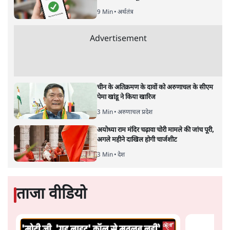
6 Min
•
तेलंगाना
ईरान ने जारी किया मुजतबा खामेनेई का वीडियो;
स्वास्थ्य पर इसराइली मीडिया में चल रही थीं अफवाहें
7 Min
•
दुनिया
जेन-ज़ी के लिए नहीं, संघ की राजनैतिक हेजेमनी
बचाने आए हैं मोहन भागवत!
14 Min
•
विमर्श
Advertisement
होर्मुज समझौते के करीब पहुँचे ईरान-ओमान, लेकिन
स्ट्रेट को खोलने के लिए तेहरान ने रखी कड़ी शर्तें
8 Min
•
दुनिया
BJP-RSS की वजह से राहुल के प्रयागराज
'Chhatron Ki Goonj' कार्यक्रम में उमड़ी युवाओं
की भारी भीड़