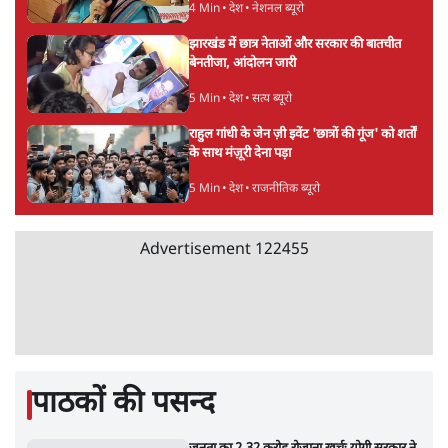
वीजा-मास्टरकार्ड को फायदा पहुँचाने की चर्चा
6 Min
•
विश्लेषण
•
नेशनल ब्यूरो
'E20- दाल में काला नहीं, पूरी दाल ही काली; वाहनों
को बरबाद कर रहा है इथेनॉल': राहुल
5 Min
•
देश
•
नेशनल ब्यूरो
Advertisement
BJP और मोदी ‘गॉडफादर’ भागवत की Gen Z पर
सलाह मानेंः अभिजीत दिपके
5 Min
•
देश
•
राजनीतिक ब्यूरो
मार्क ज़करबर्ग का माफीनामाः ये बहुत अंदर की बात
है
9 Min
•
विश्लेषण
•
शीतल पी. सिंह