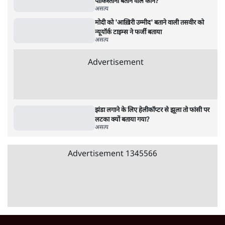
असत्य
इज़राइल के फेक न्यूज़ का फैक्टचेक भारत में, जानें
कफ़न में लिपटी लाश का सच!
असत्य
'पाकिस्तान ज़िंदाबाद' नारा नहीं लगा था, ठोका
राजद्रोह का मुक़दमा!
असत्य
रूस-यूक्रेन युद्ध क्षेत्र के ऊपर से एयर इंडिया के विमान
गुजरने का दावा क्यों?
असत्य
Advertisement
त्रिपुरा पुलिस का यह दावा कितना सच कि पानीसागर