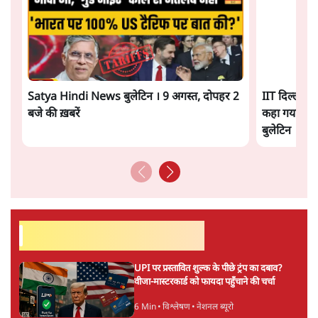
1 Min
•
विश्लेषण
UPI नागरिकों के लिए रहेगा मुफ्त, बड़े व्यापारियों पर
लग सकता है मामूली चार्ज: केंद्र
9 Min
•
अर्थतंत्र
Advertisement
चीन के अतिक्रमण के दावों को अरुणाचल के सीएम
पेमा खांडू ने किया खारिज
3 Min
•
अरुणाचल प्रदेश
अयोध्या राम मंदिर चढ़ावा चोरी मामले की जांच पूरी,
अगले महीने दाखिल होगी चार्जशीट
3 Min
•
देश
ताजा वीडियो