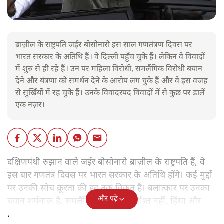
ब्राज़ील के राष्ट्रपति जईर बोसोनारो इस साल गणतंत्रण दिवस पर
भारत सरकार के अतिथि हैं। वे दिल्ली पहुँच चुके हैं। लेकिन वे विवादों
में शुरु से ही रहे हैं। उन पर महिला विरोधी, समलैंगिक विरोधी बयान
देने और यंत्रणा को समर्थन देने के आरोप लग चुके हैं और वे इस वजह
से सुर्खियोें में रह चुके हैं। उनके विवादस्पद विवादों में से कुछ पर डालें
एक नज़र।
दक्षिणपंथी रुझान वाले जईर बोसोनारो ब्राज़ील के राष्ट्रपति हैं, वे
इस बार गणतंत्र दिवस पर भारत सरकार के अतिथि होंगे। कई मुद्दों
पर उनकी सोच क्रूरता की हद तक विकृत है। बलात्कार पर उनका
और पढ़ें
बयान शर्मनाक है, समलैंगिक लोग उन्हें बर्दाश्त नहीं, हिंसा और
हत्याएं उनकी 'रूल-बुक' में हैं।