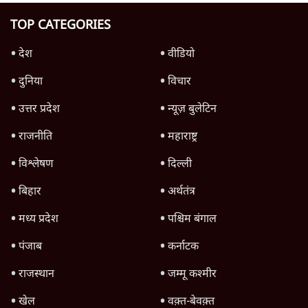
त्रिपुरा पुलिस का यह दावा कितना सच कि पानीसागर
में मसजिद नहीं जलाई गई?
असत्य
विराट की बेटी को धमकी देने वाले ट्विटर यूज़र को
पाकिस्तानी बताने वाले कौन?
असत्य
मोदी को 'आख़िरी उम्मीद' बताने वाली तसवीर को
न्यूयॉर्क टाइम्स ने फर्जी बताया
असत्य
Advertisement
झंडा लगाने के लिए हेलीकॉप्टर से झूला तो फांसी पर
लटका क्यों बताया गया?
असत्य
Advertisement
1345566