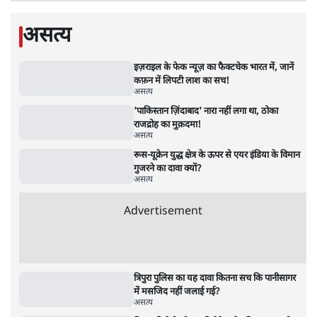
जंतर-मंतर पर युवा आक्रोश के बाद संघ की बेचैनी
क्यों बढ़ी? प्रो. अपूर्वानंद ने बताईं 5 बड़ी वजहें
7 Min
•
विश्लेषण
मैं अपने सारे सर्टिफिकेट दिखाने को तैयार, मोदी जी
भी अपनी डिग्री दिखाएंः दिपके
4 Min
•
देश
Advertisement
'महाराष्ट्र में गैर बीजेपी वोटरों के नामों को काटने की
बड़ी साज़िश'- रोहित पवार का आरोप
4 Min
•
महाराष्ट्र
पीएम केयर्स फंडः मार्च 2023 के बाद कोई हिसाब-
किताब नहीं, द हिन्दू की पड़ताल
4 Min
•
देश
Advertisement
1224333