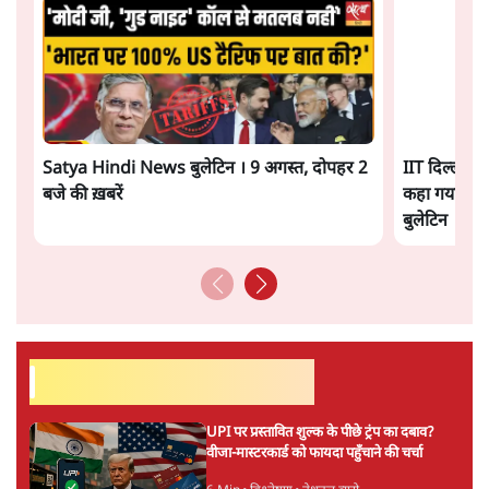
लग सकता है मामूली चार्ज: केंद्र
9 Min
•
अर्थतंत्र
चीन के अतिक्रमण के दावों को अरुणाचल के सीएम
पेमा खांडू ने किया खारिज
3 Min
•
अरुणाचल प्रदेश
Advertisement
अयोध्या राम मंदिर चढ़ावा चोरी मामले की जांच पूरी,
अगले महीने दाखिल होगी चार्जशीट
3 Min
•
देश
राहुल गांधी ने प्रयागराज में जेन ज़ी को झकझोरा- 3D
संदेश- दर्द, डेटा, दौलत
6 Min
•
देश