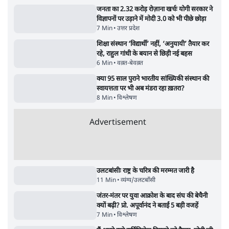
9 Min
•
विश्लेषण
•
शीतल पी. सिंह
महुआ मोइत्रा से SC ने कहा- ' अंडों से क्यों डरती हैं?
स्वतंत्रता सेनानी सीने पर गोली खाते थे'
4 Min
•
देश
•
नेशनल ब्यूरो
झारखंड में छात्र नेताओं और सरकार की बातचीत
बेनतीजा, आंदोलन जारी
5 Min
•
देश
•
सत्य ब्यूरो
राहुल गांधी के जेन ज़ी इवेंट 'छात्रों की गूंज' को शर्तों
के साथ मंज़ूरी देना पड़ा
5 Min
•
देश
•
राजनीतिक ब्यूरो
Advertisement
122455