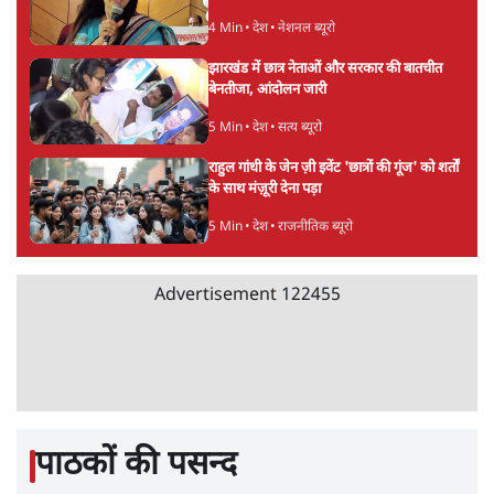
UPI पर प्रस्तावित शुल्क के पीछे ट्रंप का दबाव?
वीजा-मास्टरकार्ड को फायदा पहुँचाने की चर्चा
6 Min
•
विश्लेषण
•
नेशनल ब्यूरो
'E20- दाल में काला नहीं, पूरी दाल ही काली; वाहनों
को बरबाद कर रहा है इथेनॉल': राहुल
5 Min
•
देश
•
नेशनल ब्यूरो
Advertisement
BJP और मोदी ‘गॉडफादर’ भागवत की Gen Z पर
सलाह मानेंः अभिजीत दिपके
5 Min
•
देश
•
राजनीतिक ब्यूरो
मार्क ज़करबर्ग का माफीनामाः ये बहुत अंदर की बात
है