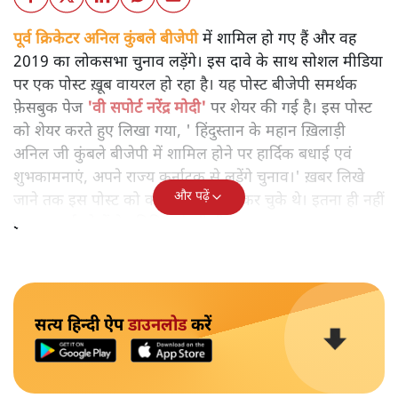
पूर्व क्रिकेटर अनिल कुंबले बीजेपी
में शामिल हो गए हैं और वह
2019 का लोकसभा चुनाव लड़ेंगे। इस दावे के साथ सोशल मीडिया
पर एक पोस्ट ख़ूब वायरल हो रहा है। यह पोस्ट बीजेपी समर्थक
फ़ेसबुक पेज
'वी सपोर्ट नरेंद्र मोदी'
पर शेयर की गई है। इस पोस्ट
को शेयर करते हुए लिखा गया, ' हिंदुस्तान के महान ख़िलाड़ी
अनिल जी कुंबले बीजेपी में शामिल होने पर हार्दिक बधाई एवं
शुभकामनाएं, अपने राज्य कर्नाटक से लड़ेंगे चुनाव।' ख़बर लिखे
और पढ़ें
जाने तक इस पोस्ट को काफ़ी लोग शेयर कर चुके थे। इतना ही नहीं
इस पर कई लोगों ने प्रतिक्रियाएं भी दी।
सत्य हिन्दी ऐप
डाउनलोड
करें