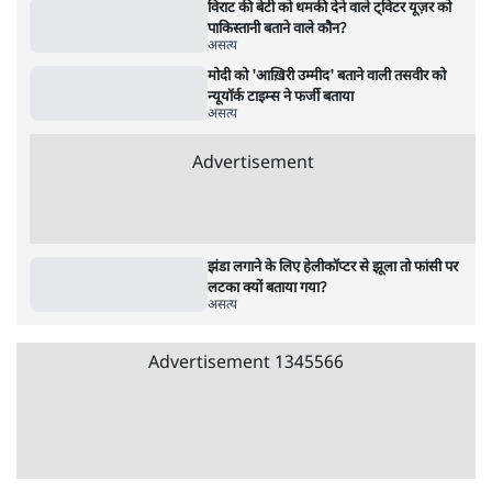
असत्य
इज़राइल के फेक न्यूज़ का फैक्टचेक भारत में, जानें
कफ़न में लिपटी लाश का सच!
असत्य
'पाकिस्तान ज़िंदाबाद' नारा नहीं लगा था, ठोका
राजद्रोह का मुक़दमा!
असत्य
रूस-यूक्रेन युद्ध क्षेत्र के ऊपर से एयर इंडिया के विमान
गुजरने का दावा क्यों?
असत्य
Advertisement