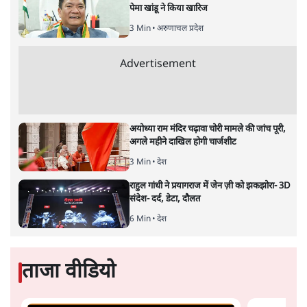
स्वास्थ्य पर इसराइली मीडिया में चल रही थीं अफवाहें
7 Min
•
दुनिया
जेन-ज़ी के लिए नहीं, संघ की राजनैतिक हेजेमनी
बचाने आए हैं मोहन भागवत!
14 Min
•
विमर्श
होर्मुज समझौते के करीब पहुँचे ईरान-ओमान, लेकिन
स्ट्रेट को खोलने के लिए तेहरान ने रखी कड़ी शर्तें
8 Min
•
दुनिया
Advertisement
BJP-RSS की वजह से राहुल के प्रयागराज
'Chhatron Ki Goonj' कार्यक्रम में उमड़ी युवाओं
की भारी भीड़
1 Min
•
विश्लेषण
UPI नागरिकों के लिए रहेगा मुफ्त, बड़े व्यापारियों पर