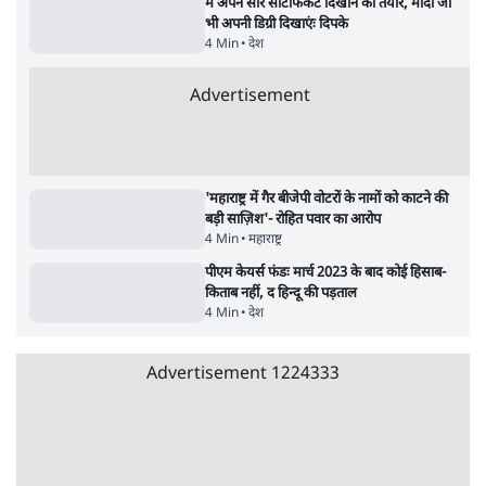
पाठकों की पसन्द
जनता का 2.32 करोड़ रोज़ाना खर्चः योगी सरकार ने
विज्ञापनों पर उड़ाने में मोदी 3.0 को भी पीछे छोड़ा
7 Min
•
उत्तर प्रदेश
शिक्षा संस्थान ‘विद्यार्थी’ नहीं, ‘अनुयायी’ तैयार कर
रहे, राहुल गांधी के बयान से छिड़ी नई बहस
6 Min
•
वक़्त-बेवक़्त
क्या 95 साल पुराने भारतीय सांख्यिकी संस्थान की
स्वायत्तता पर भी अब मंडरा रहा ख़तरा?
8 Min
•
विश्लेषण
Advertisement
उलटबांसीः राष्ट्र के चरित्र की मरम्मत जारी है
11 Min
•
व्यंग्य/उलटबाँसी