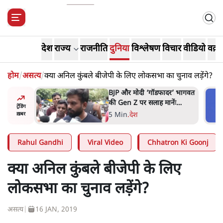
देश
राज्य
राजनीति
दुनिया
विश्लेषण
विचार
वीडियो
वक़्त
होम
/
असत्य
/
क्या अनिल कुंबले बीजेपी के लिए लोकसभा का चुनाव लड़ेंगे?
र’ भागवत
मार्क ज़करबर्ग का माफीनामाः ये
ेंः
बहुत अंदर की बात है
ट्रेंडिंग
9 Min
.
विश्लेषण
ख़बर
Rahul Gandhi
Viral Video
Chhatron Ki Goonj
क्या अनिल कुंबले बीजेपी के लिए
लोकसभा का चुनाव लड़ेंगे?
असत्य
|
16 JAN, 2019