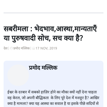
सत्य हिन्दी ऐप
डाउनलोड
करें
पवन उप्रेती
पवन उप्रेती
की और स्टोरी पढ़ें
सबरीमला : भेदभाव,आस्था,मान्यताएँ
या पुरुषवादी सोच, सच क्या है?
देश
|
प्रमोद मल्लिक
|
17 NOV, 2019