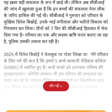
यह ख़बर बड़ी सफलता के रूप में छाई थी। लेकिन अब सीबीआई
की जांच में खुलासा हुआ है कि इन बच्चों की सफलता पेपर लीक
के जरिए हासिल की गई थी। सीबीआई ने गुरुवार को परिवार के
मुखिया दिनेश बिश्नोई, उनके भाई मंगीलाल और भतीजे विकास को
गिरफ्तार कर लिया। तीनों को 7 दिन की सीबीआई हिरासत में भेज
दिया गया है। परिवार का एक और सदस्य ऋषि फरार बताए जा रहा
है, पुलिस उसकी तलाश कर रही है।
2025 में दिनेश बिश्नोई ने फेसबुक पर पोस्ट लिखा था- 'मेरे परिवार
के लिए गर्व की बात है कि हमारे 5 बच्चे सरकारी मेडिकल कॉलेज
(MBBS) में चयनित हुए हैं। सभी बच्चों को उज्ज्वल भविष्य की
शुभकामनाएं।' कोचिंग संस्थान भी इस परिवार की सफलता का
प्रचार कर रहे थे। सोशल मीडिया पर बधाइयों का सिलसिला चला
और पढ़ें
था। लेकिन अब जांच एजेंसियाँ पूछ रही हैं- क्या यह सफलता
मेहनत से हुई या पेपर लीक वाले नेटवर्क की मदद से?