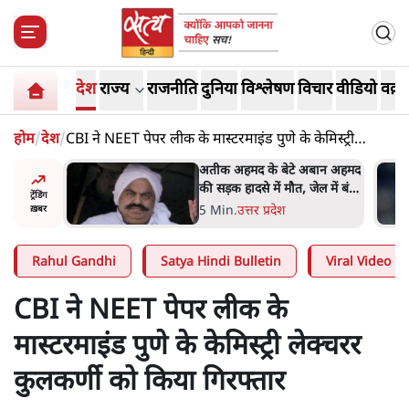
देश
राज्य
राजनीति
दुनिया
विश्लेषण
विचार
वीडियो
वक़्त
होम
/
देश
/
CBI ने NEET पेपर लीक के मास्टरमाइंड पुणे के केमिस्ट्री
लेक्चरर कुलकर्णी को किया गिरफ्तार
अबान अहमद
शेख हसीना की प्रेस कॉन्फ्रेंस में
ेल में बंद
शामिल हुए क्रिकेटर शाकिब अल
ट्रेंडिंग
हसन के घर पर पेट्रोल बम से हमला
5 Min
.
दुनिया
ख़बर
Rahul Gandhi
Satya Hindi Bulletin
Viral Video
CBI ने NEET पेपर लीक के
मास्टरमाइंड पुणे के केमिस्ट्री लेक्चरर
कुलकर्णी को किया गिरफ्तार