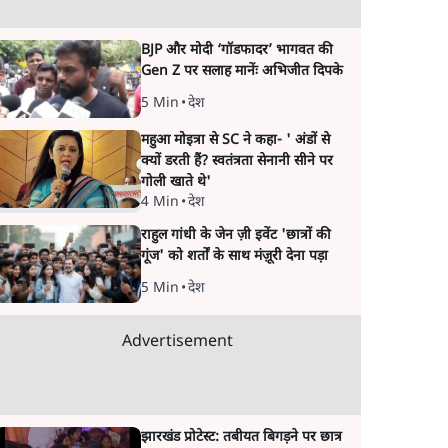
BJP और मोदी ‘गॉडफादर’ भागवत की
Gen Z पर सलाह मानेंः अभिजीत दिपके
5 Min
•
देश
महुआ मोइत्रा से SC ने कहा- ' अंडों से
क्यों डरती हैं? स्वतंत्रता सेनानी सीने पर
गोली खाते थे'
4 Min
•
देश
राहुल गांधी के जेन ज़ी इवेंट 'छात्रों की
गूंज' को शर्तों के साथ मंज़ूरी देना पड़ा
5 Min
•
देश
Advertisement
झारखंड प्रोटेस्ट: तबीयत बिगड़ने पर छात्र