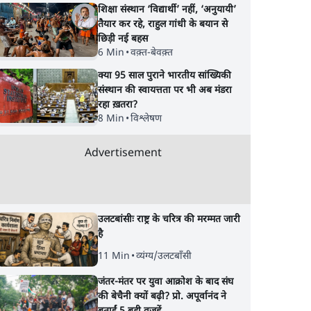
शिक्षा संस्थान ‘विद्यार्थी’ नहीं, ‘अनुयायी’
तैयार कर रहे, राहुल गांधी के बयान से
छिड़ी नई बहस
6 Min
•
वक़्त-बेवक़्त
क्या 95 साल पुराने भारतीय सांख्यिकी
संस्थान की स्वायत्तता पर भी अब मंडरा
रहा ख़तरा?
8 Min
•
विश्लेषण
Advertisement
उलटबांसीः राष्ट्र के चरित्र की मरम्मत जारी
है
11 Min
•
व्यंग्य/उलटबाँसी
जंतर-मंतर पर युवा आक्रोश के बाद संघ
की बेचैनी क्यों बढ़ी? प्रो. अपूर्वानंद ने