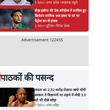
5 Min
•
उत्तर प्रदेश
•
लखनऊ ब्यूरो
शेख हसीना की प्रेस कॉन्फ्रेंस में शामिल हुए
क्रिकेटर शाकिब अल हसन के घर पर
पेट्रोल बम से हमला
5 Min
•
दुनिया
•
विदेश डेस्क
Advertisement
122455
पाठकों की पसन्द
जनता का 2.32 करोड़ रोज़ाना खर्चः योगी
सरकार ने विज्ञापनों पर उड़ाने में मोदी 3.0
को भी पीछे छोड़ा
7 Min
•
उत्तर प्रदेश