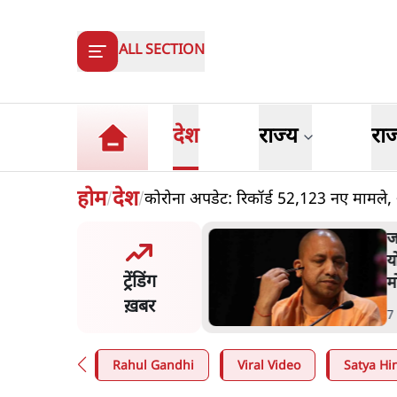
ALL SECTION
देश
राज्य
रा
होम
देश
कोरोना अपडेट: रिकॉर्ड 52,123 नए मामले,
/
/
त शाह के संसद में आने पर
ज
र करे सरकार': राज्यसभा
य
ट्रेंडिंग
ि ने केंद्र से कहा
म
ख़बर
n
.
देश
7
Rahul Gandhi
Viral Video
Satya Hin