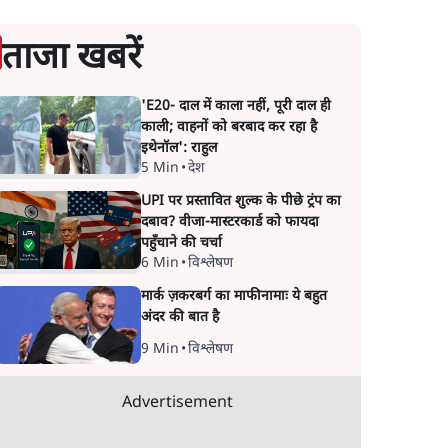
ताजा खबरें
'E20- दाल में काला नहीं, पूरी दाल ही
काली; वाहनों को बरबाद कर रहा है
इथेनॉल': राहुल
5 Min
•
देश
UPI पर प्रस्तावित शुल्क के पीछे ट्रंप का
दबाव? वीजा-मास्टरकार्ड को फायदा
पहुँचाने की चर्चा
6 Min
•
विश्लेषण
मार्क ज़करबर्ग का माफीनामाः ये बहुत
अंदर की बात है
9 Min
•
विश्लेषण
Advertisement