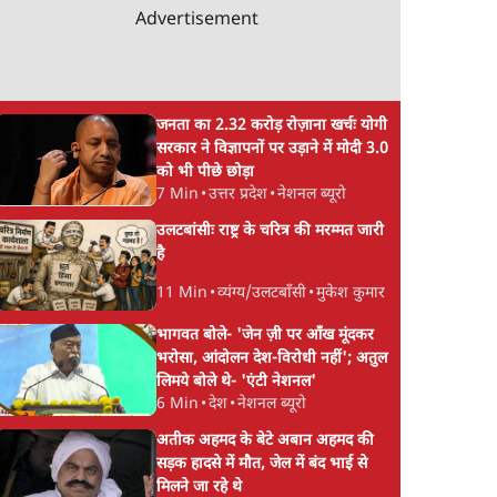
Advertisement
जनता का 2.32 करोड़ रोज़ाना खर्चः योगी
सरकार ने विज्ञापनों पर उड़ाने में मोदी 3.0
को भी पीछे छोड़ा
7 Min
•
उत्तर प्रदेश
•
नेशनल ब्यूरो
उलटबांसीः राष्ट्र के चरित्र की मरम्मत जारी
है
11 Min
•
व्यंग्य/उलटबाँसी
•
मुकेश कुमार
भागवत बोले- 'जेन ज़ी पर आँख मूंदकर
भरोसा, आंदोलन देश-विरोधी नहीं'; अतुल
लिमये बोले थे- 'एंटी नेशनल'
6 Min
•
देश
•
नेशनल ब्यूरो
अतीक अहमद के बेटे अबान अहमद की
सड़क हादसे में मौत, जेल में बंद भाई से
मिलने जा रहे थे