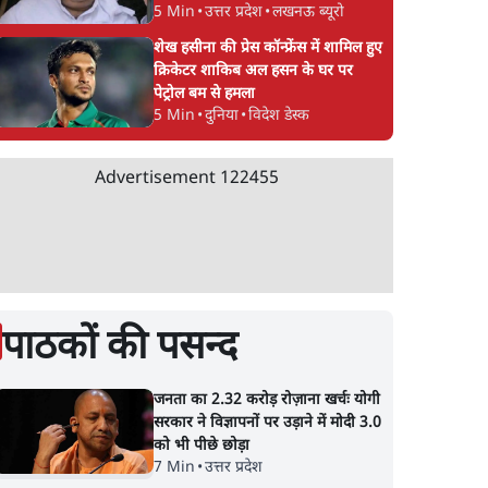
5 Min
•
उत्तर प्रदेश
•
लखनऊ ब्यूरो
शेख हसीना की प्रेस कॉन्फ्रेंस में शामिल हुए
क्रिकेटर शाकिब अल हसन के घर पर
पेट्रोल बम से हमला
5 Min
•
दुनिया
•
विदेश डेस्क
Advertisement
122455
पाठकों की पसन्द
जनता का 2.32 करोड़ रोज़ाना खर्चः योगी
सरकार ने विज्ञापनों पर उड़ाने में मोदी 3.0
को भी पीछे छोड़ा
7 Min
•
उत्तर प्रदेश