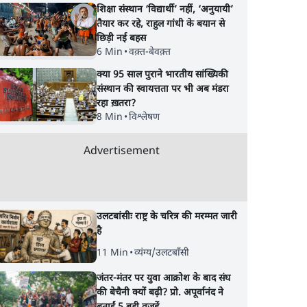
शिक्षा संस्थान ‘विद्यार्थी’ नहीं, ‘अनुयायी’
तैयार कर रहे, राहुल गांधी के बयान से
छिड़ी नई बहस
6 Min
•
वक़्त-बेवक़्त
क्या 95 साल पुराने भारतीय सांख्यिकी
संस्थान की स्वायत्तता पर भी अब मंडरा
रहा ख़तरा?
8 Min
•
विश्लेषण
Advertisement
उलटबांसीः राष्ट्र के चरित्र की मरम्मत जारी
है
11 Min
•
व्यंग्य/उलटबाँसी
जंतर-मंतर पर युवा आक्रोश के बाद संघ
की बेचैनी क्यों बढ़ी? प्रो. अपूर्वानंद ने