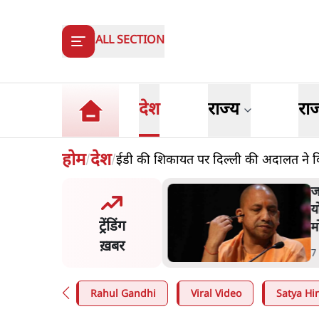
ALL SECTION
देश
राज्य
रा
होम
देश
ईडी की शिकायत पर दिल्ली की अदालत ने 
/
/
का 2.32 करोड़ रोज़ाना खर्चः
उ
सरकार ने विज्ञापनों पर उड़ाने में
ज
ट्रेंडिंग
3.0 को भी पीछे छोड़ा
ख़बर
n
.
उत्तर प्रदेश
1
Rahul Gandhi
Viral Video
Satya Hin