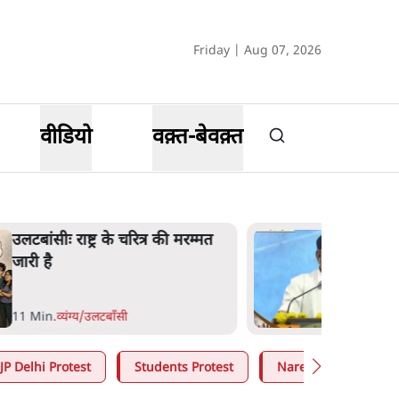
Friday | Aug 07, 2026
वीडियो
वक़्त-बेवक़्त
भागवत बोले- 'जेन ज़ी पर आँख
मूंदकर भरोसा, आंदोलन देश-विरोधी
नहीं'; अतुल लिमये बोले थे- 'एंटी
नेशनल'
6 Min
.
देश
JP Delhi Protest
Students Protest
Narendra Modi