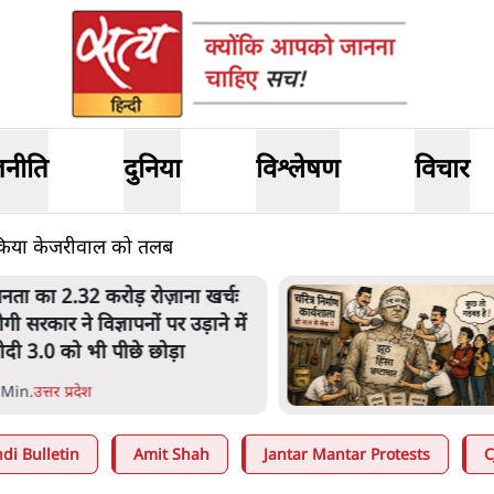
जनीति
दुनिया
विश्लेषण
विचार
किया केजरीवाल को तलब
लटबांसीः राष्ट्र के चरित्र की मरम्मत
ारी है
1 Min
.
व्यंग्य/उलटबाँसी
di Bulletin
Amit Shah
Jantar Mantar Protests
C