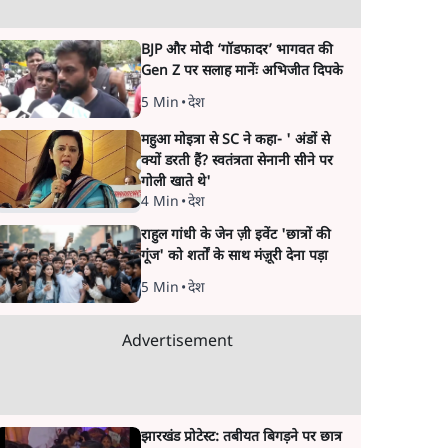
BJP और मोदी ‘गॉडफादर’ भागवत की
Gen Z पर सलाह मानेंः अभिजीत दिपके
5 Min
•
देश
महुआ मोइत्रा से SC ने कहा- ' अंडों से
क्यों डरती हैं? स्वतंत्रता सेनानी सीने पर
गोली खाते थे'
4 Min
•
देश
राहुल गांधी के जेन ज़ी इवेंट 'छात्रों की
गूंज' को शर्तों के साथ मंज़ूरी देना पड़ा
5 Min
•
देश
Advertisement
झारखंड प्रोटेस्ट: तबीयत बिगड़ने पर छात्र