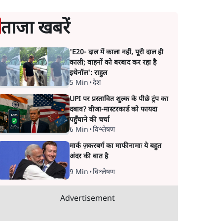
ताजा खबरें
'E20- दाल में काला नहीं, पूरी दाल ही
काली; वाहनों को बरबाद कर रहा है
इथेनॉल': राहुल
5 Min
•
देश
UPI पर प्रस्तावित शुल्क के पीछे ट्रंप का
दबाव? वीजा-मास्टरकार्ड को फायदा
पहुँचाने की चर्चा
6 Min
•
विश्लेषण
मार्क ज़करबर्ग का माफीनामाः ये बहुत
अंदर की बात है
9 Min
•
विश्लेषण
Advertisement