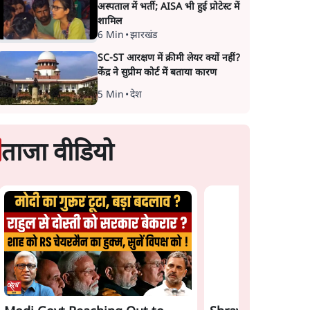
अस्पताल में भर्ती; AISA भी हुई प्रोटेस्ट में
शामिल
6 Min
•
झारखंड
SC-ST आरक्षण में क्रीमी लेयर क्यों नहीं?
केंद्र ने सुप्रीम कोर्ट में बताया कारण
5 Min
•
देश
ताजा वीडियो
Satya Hindi News
Gen Z Rejects Mo
Bulletin। 7 अगस्त ,रात 8
Bhagwat & Modi! 
च आया
बजे तक की ख़बरें
Game Plan Backfi