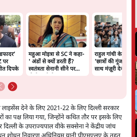
ॉडफादर’
महुआ मोइत्रा से SC ने कहा-
राहुल गांधी के जेन ज़ी
 पर
' अंडों से क्यों डरती हैं?
'छात्रों की गूंज' को शर्
ीत दिपके
स्वतंत्रता सेनानी सीने पर
साथ मंज़ूरी देना पड़ा
गोली खाते थे'
को लाइसेंस देने के लिए 2021-22 के लिए दिल्ली सरकार
रों का पक्ष लिया गया, जिन्होंने कथित तौर पर इसके लिए
र दिल्ली के उपराज्यपाल वीके सक्सेना ने केंद्रीय जांच
 ने धन शोधन निवारण अधिनियम यानी पीएमएलए के तहत