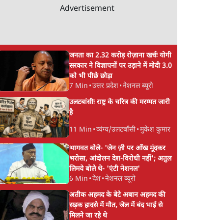
Advertisement
जनता का 2.32 करोड़ रोज़ाना खर्चः योगी
सरकार ने विज्ञापनों पर उड़ाने में मोदी 3.0
को भी पीछे छोड़ा
7 Min
•
उत्तर प्रदेश
•
नेशनल ब्यूरो
 इवेंट
SC-ST आरक्षण में क्रीमी
सीजेपी ने अपना 4 सूत्री
तों के
लेयर क्यों नहीं? केंद्र ने सुप्रीम
एजेंडा जारी किया- शिक्ष
उलटबांसीः राष्ट्र के चरित्र की मरम्मत जारी
कोर्ट में बताया कारण
रोज़गार, सरकारी संस्था
है
की जवाबदेही
11 Min
•
व्यंग्य/उलटबाँसी
•
मुकेश कुमार
भागवत बोले- 'जेन ज़ी पर आँख मूंदकर
भरोसा, आंदोलन देश-विरोधी नहीं'; अतुल
लिमये बोले थे- 'एंटी नेशनल'
6 Min
•
देश
•
नेशनल ब्यूरो
अतीक अहमद के बेटे अबान अहमद की
सड़क हादसे में मौत, जेल में बंद भाई से
मिलने जा रहे थे