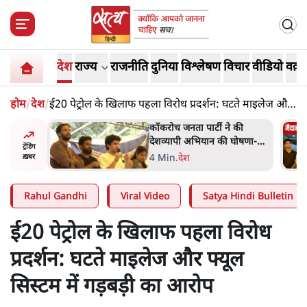
देश
राज्य
राजनीति
दुनिया
विश्लेषण
विचार
वीडियो
वक़्त
होम
/
देश
/
ई20 पेट्रोल के खिलाफ पहला विरोध प्रदर्शन: घटते माइलेज और
फ्यूल सिस्टम में गड़बड़ी का आरोप
 की
Abhijeet Dipke Press
घोषणा-
Conference: CJP का 'Kya
ट्रेंडिंग
Bolti Public' अभियान, चुनाव
-
.
दिल्ली
ख़बर
नहीं लड़ेगी CJP!
Rahul Gandhi
Viral Video
Satya Hindi Bulletin
ई20 पेट्रोल के खिलाफ पहला विरोध
प्रदर्शन: घटते माइलेज और फ्यूल
सिस्टम में गड़बड़ी का आरोप