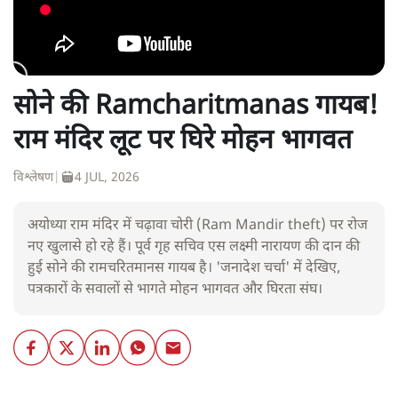
सोने की Ramcharitmanas गायब!
राम मंदिर लूट पर घिरे मोहन भागवत
विश्लेषण
|
4 JUL, 2026
अयोध्या राम मंदिर में चढ़ावा चोरी (Ram Mandir theft) पर रोज
नए खुलासे हो रहे हैं। पूर्व गृह सचिव एस लक्ष्मी नारायण की दान की
हुई सोने की रामचरितमानस गायब है। 'जनादेश चर्चा' में देखिए,
पत्रकारों के सवालों से भागते मोहन भागवत और घिरता संघ।