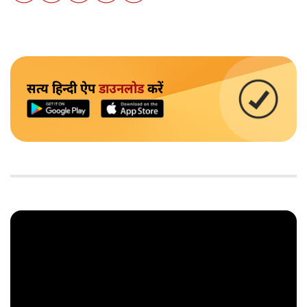
सत्य हिन्दी ऐप
डाउनलोड
करें