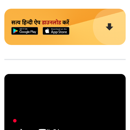
सत्य हिन्दी ऐप
डाउनलोड
करें