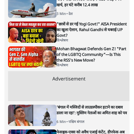
भारत–यूरोप संवाद: दूरदर्शी रणनीति या
हालात से उपजा मोड़?
विश्लेषण
|
सतीश झा
|
29 JAN, 2026
भारत ईयू मुक्त व्यापार समझौताः ईयू अध्यक्ष उर्सुला वॉन डेर लेयेन और
पीएम मोदी
सतीश झा
भारत-यूरोपीय संघ मुक्त व्यापार समझौताः क्या यूरोप की ओर भारत
का झुकाव एक लंबा रणनीतिक नज़रिया है या वैश्विक दबावों और
अमेरिकी अनिश्चितता की वजह से उठाया गया एक कदम है? वरिष्ठ
पत्रकार सतीश झा का आकलनः