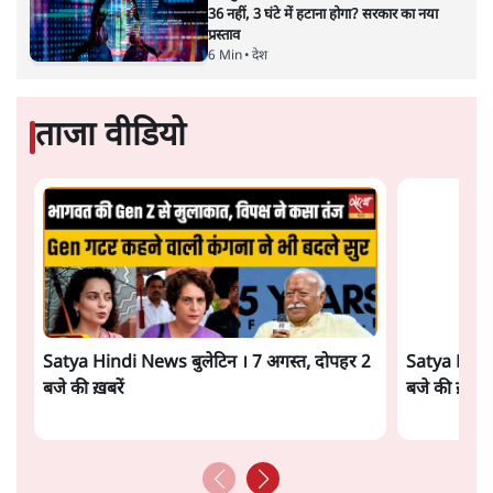
कूटनीति में समय ही सबसे
बड़ा कारक होता है। भारत का यूरोप की
ओर ताज़ा झुकाव—जिसका ठोस रूप हाल ही में संपन्न भारत–
यूरोपीय संघ मुक्त व्यापार समझौते (एफ़टीए) में दिखाई देता है—
किसी दीर्घकालिक रणनीतिक दूरदृष्टि की पराकाष्ठा कम, और
परिस्थितियों के दबाव में लिया गया एक तेज़ निर्णय अधिक लगता
और पढ़ें
है।
सत्य हिन्दी ऐप
डाउनलोड
करें
सतीश झा
सतीश झा समकालीन भारतीय भाषाई लेखन के सबसे सूक्ष्म,
विश्लेषणात्मक और मानवीय स्वरों में से एक हैं। शिक्षा, समाज,
संस्कृति और भाषा पर उनकी दृष्टि गहरी और साफ़ है। उनकी शैली—
सरल भाषा में जटिल प्रश्नों को खोलने की—उन्हें आज के