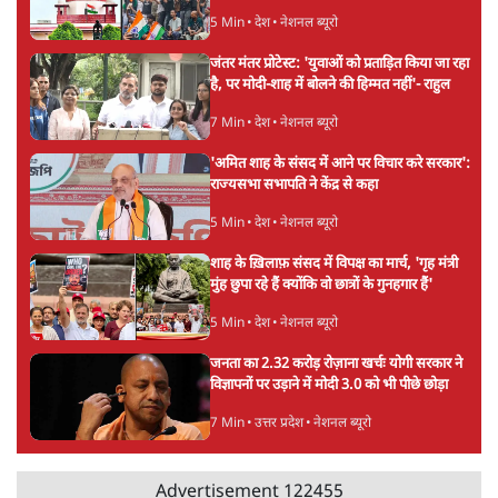
सीजेपी ने अपना 4 सूत्री एजेंडा जारी किया- शिक्षा,
रोज़गार, सरकारी संस्थाओं की जवाबदेही
3 Min
•
देश
Advertisement
पीएम मोदी की विदेश यात्राएंः 74.59 करोड़ रुपये
खर्च, हर घंटे करीब 12.4 लाख
3 Min
•
देश
"छात्रों से डर गई Yogi Govt!" AISA President
का खुला ऐलान, Rahul Gandhi से घबराई UP
Govt?
विश्लेषण
Mohan Bhagwat Defends Gen Z! "Part
of the LGBTQ Community"—Is This
the RSS's New Move?
विश्लेषण