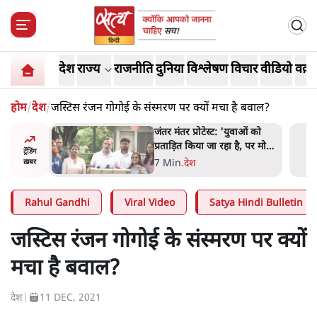
देश
राज्य
राजनीति
दुनिया
विश्लेषण
विचार
वीडियो
वक़्त
होम
/
देश
/
जस्टिस रंजन गोगोई के संस्मरण पर क्यों मचा है बवाल?
ाकतवर
जंतर मंतर प्रोटेस्ट: 'युवाओं को
रामकता न
प्रताड़ित किया जा रहा है, पर मोदी-
ट्रेंडिंग
ो सुने':
शाह में बोलने की हिम्मत नहीं'-
7 Min
.
देश
ख़बर
राहुल
Rahul Gandhi
Viral Video
Satya Hindi Bulletin
जस्टिस रंजन गोगोई के संस्मरण पर क्यों
मचा है बवाल?
देश
|
11 DEC, 2021