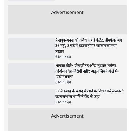
शाह के ख़िलाफ़ संसद में विपक्ष का मार्च, 'गृह मंत्री
मुंह छुपा रहे हैं क्योंकि वो छात्रों के गुनहगार हैं'
5 Min
•
देश
•
नेशनल ब्यूरो
जनता का 2.32 करोड़ रोज़ाना खर्चः योगी सरकार ने
विज्ञापनों पर उड़ाने में मोदी 3.0 को भी पीछे छोड़ा
7 Min
•
उत्तर प्रदेश
•
नेशनल ब्यूरो
Advertisement
122455
पाठकों की पसन्द
शिक्षा संस्थान ‘विद्यार्थी’ नहीं, ‘अनुयायी’ तैयार कर
रहे, राहुल गांधी के बयान से छिड़ी नई बहस