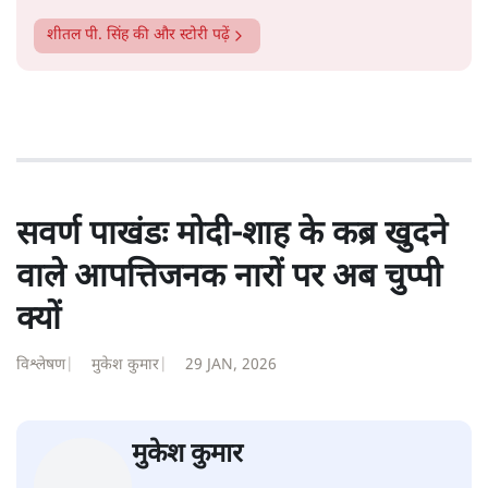
शीतल पी. सिंह
1984 से अमर उजाला, चौथी दुनिया, इंडिया टुडे, समय सूत्रधार,
स्वतंत्र भारत, दैनिक जागरण आदि में 1993 तक लगातार रिपोर्टिंग
की। इसके बाद पारिवारिक व्यवसाय में क़रीब दो दशक गुज़ारने के
बाद पत्रकारिता में पुनर्वापसी को प्रयासरत। बीच में 2010-11 में
'समकाल' पाक्षिक समाचार पत्रिका का क़रीब एक वर्ष प्रकाशन किया
।
शीतल पी. सिंह
की और स्टोरी पढ़ें