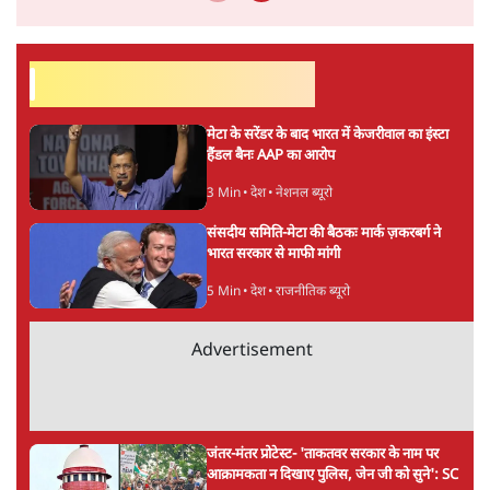
हिंदी‑हिंदुस्तानी लेखन में एक विशिष्ट स्थान देती है।
सतीश झा
की और स्टोरी पढ़ें
अगली खबर लोड हो रही है...
ताजा खबरें
SC-ST आरक्षण में क्रीमी लेयर क्यों नहीं? केंद्र ने
सुप्रीम कोर्ट में बताया कारण
5 Min
•
देश
पेपर लीक घोटाले की सच्चाई: छात्रों के विरोध और
भर्ती में धोखाधड़ी पर राजेंद्र तिवारी। BJP बनाम
कांग्रेस।
विश्लेषण