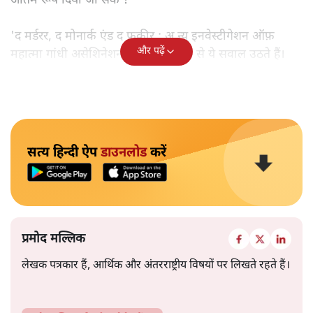
अंतिम रूप दिया जा सके ?
'द मर्डरर, द मोनार्क एंड द फ़कीर : अ न्यू इनवेस्टीगेशन ऑफ़
और पढ़ें
महात्मा गांधी असेशिनेशन' नामक किताब से ये सवाल उठते हैं।
सत्य हिन्दी ऐप
डाउनलोड
करें
प्रमोद मल्लिक
लेखक पत्रकार हैं, आर्थिक और अंतरराष्ट्रीय विषयों पर लिखते रहते हैं।