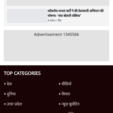
6 Min
•
वक़्त-बेवक़्त
इंस्टाग्राम पर आरक्षण हटाओ आंदोलन का शिगूफा,
क्या Gen Z एकता तोड़ने की मुहिम?
7 Min
•
देश
जनता का 2.32 करोड़ रोज़ाना खर्चः योगी सरकार ने
विज्ञापनों पर उड़ाने में मोदी 3.0 को भी पीछे छोड़ा
7 Min
•
उत्तर प्रदेश
Advertisement
क्या 95 साल पुराने भारतीय सांख्यिकी संस्थान की
स्वायत्तता पर भी अब मंडरा रहा ख़तरा?
8 Min
•
विश्लेषण
उलटबांसीः राष्ट्र के चरित्र की मरम्मत जारी है
11 Min
•
व्यंग्य/उलटबाँसी
जंतर-मंतर पर युवा आक्रोश के बाद संघ की बेचैनी
क्यों बढ़ी? प्रो. अपूर्वानंद ने बताईं 5 बड़ी वजहें
7 Min
•
विश्लेषण