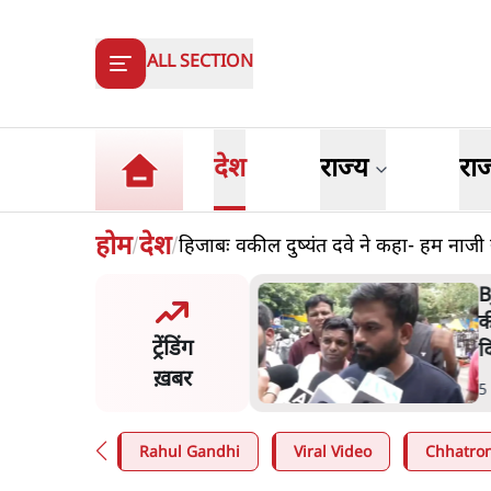
ALL SECTION
देश
राज्य
रा
होम
देश
हिजाबः वकील दुष्यंत दवे ने कहा- हम नाजी स
/
/
 दाल में काला नहीं, पूरी दाल ही
B
 वाहनों को बरबाद कर रहा है
क
ट्रेंडिंग
ल': राहुल
द
ख़बर
n
.
देश
5
Rahul Gandhi
Viral Video
Chhatron