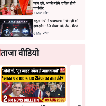
जांच पूरी, अगले महीने दाखिल होगी
चार्जशीट
3 Min
•
देश
राहुल गांधी ने प्रयागराज में जेन ज़ी को
झकझोरा- 3D संदेश- दर्द, डेटा, दौलत
6 Min
•
देश
ताजा वीडियो