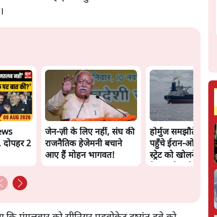
ै।
ews
जेन-ज़ी के लिए नहीं, संघ की
होर्मुज समझौते के क
, दोपहर 2
राजनैतिक हेजेमनी बचाने
पहुँचे ईरान-ओमान, ल
आए हैं मोहन भागवत!
स्ट्रेट को खोलने के ल
तेहरान ने रखी कड़ी शर्त