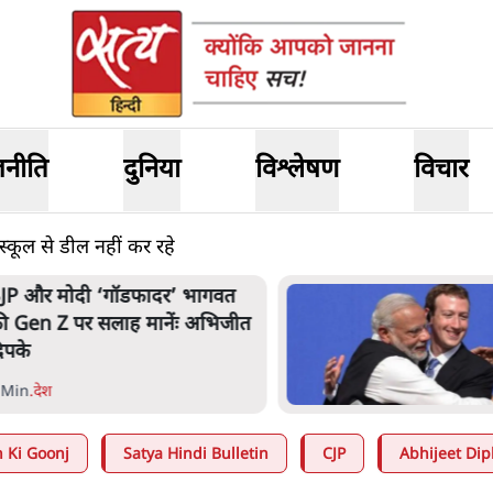
जनीति
दुनिया
विश्लेषण
विचार
्कूल से डील नहीं कर रहे
JP और मोदी ‘गॉडफादर’ भागवत
ी Gen Z पर सलाह मानेंः अभिजीत
िपके
 Min
.
देश
 Ki Goonj
Satya Hindi Bulletin
CJP
Abhijeet Dip