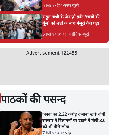
5 Min
•
देश
•
सत्य ब्यूरो
राहुल गांधी के जेन ज़ी इवेंट 'छात्रों की
गूंज' को शर्तों के साथ मंज़ूरी देना पड़ा
5 Min
•
देश
•
राजनीतिक ब्यूरो
Advertisement
122455
पाठकों की पसन्द
जनता का 2.32 करोड़ रोज़ाना खर्चः योगी
सरकार ने विज्ञापनों पर उड़ाने में मोदी 3.0
को भी पीछे छोड़ा
7 Min
•
उत्तर प्रदेश