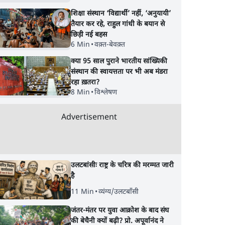
शिक्षा संस्थान ‘विद्यार्थी’ नहीं, ‘अनुयायी’
तैयार कर रहे, राहुल गांधी के बयान से
छिड़ी नई बहस
6 Min
•
वक़्त-बेवक़्त
क्या 95 साल पुराने भारतीय सांख्यिकी
संस्थान की स्वायत्तता पर भी अब मंडरा
रहा ख़तरा?
8 Min
•
विश्लेषण
Advertisement
उलटबांसीः राष्ट्र के चरित्र की मरम्मत जारी
है
11 Min
•
व्यंग्य/उलटबाँसी
जंतर-मंतर पर युवा आक्रोश के बाद संघ
की बेचैनी क्यों बढ़ी? प्रो. अपूर्वानंद ने