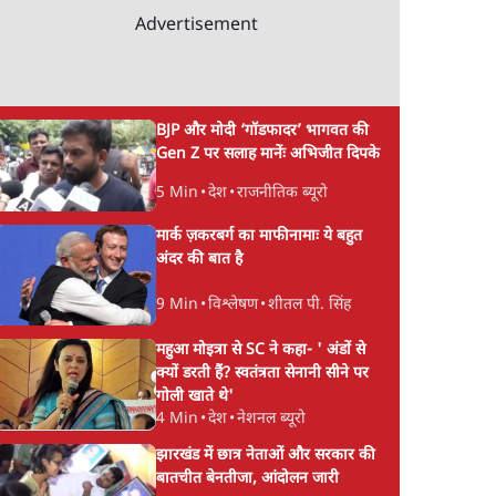
Advertisement
BJP और मोदी ‘गॉडफादर’ भागवत की
Gen Z पर सलाह मानेंः अभिजीत दिपके
5 Min
•
देश
•
राजनीतिक ब्यूरो
मार्क ज़करबर्ग का माफीनामाः ये बहुत
अंदर की बात है
9 Min
•
विश्लेषण
•
शीतल पी. सिंह
महुआ मोइत्रा से SC ने कहा- ' अंडों से
क्यों डरती हैं? स्वतंत्रता सेनानी सीने पर
गोली खाते थे'
4 Min
•
देश
•
नेशनल ब्यूरो
झारखंड में छात्र नेताओं और सरकार की
बातचीत बेनतीजा, आंदोलन जारी