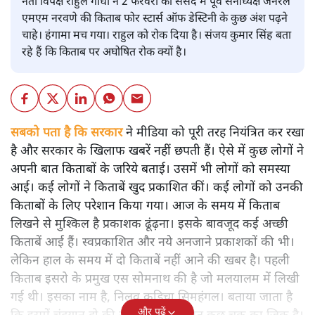
नेता विपक्ष राहुल गांधी ने 2 फरवरी को संसद में पूर्व सेनाध्यक्ष जनरल
एमएम नरवणे की किताब फोर स्टार्स ऑफ डेस्टिनी के कुछ अंश पढ़ने
चाहे। हंगामा मच गया। राहुल को रोक दिया है। संजय कुमार सिंह बता
रहे हैं कि किताब पर अघोषित रोक क्यों है।
सबको पता है कि सरकार
ने मीडिया को पूरी तरह नियंत्रित कर रखा
है और सरकार के खिलाफ खबरें नहीं छपती हैं। ऐसे में कुछ लोगों ने
अपनी बात किताबों के जरिये बताई। उसमें भी लोगों को समस्या
आई। कई लोगों ने किताबें खुद प्रकाशित कीं। कई लोगों को उनकी
किताबों के लिए परेशान किया गया। आज के समय में किताब
लिखने से मुश्किल है प्रकाशक ढूंढ़ना। इसके बावजूद कई अच्छी
किताबें आई हैं। स्वप्रकाशित और नये अनजाने प्रकाशकों की भी।
लेकिन हाल के समय में दो किताबें नहीं आने की खबर है। पहली
किताब इसरो के प्रमुख एस सोमनाथ की है जो मलयालम में लिखी
गई थी। इसका नाम है, निलवु कुडिचा सिमहंगल। बताया जाता है
और पढ़ें