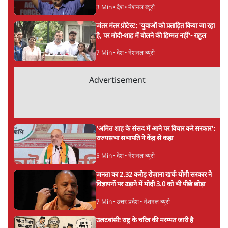
अगली खबर लोड हो रही है...
ताजा खबरें
BJP और मोदी ‘गॉडफादर’ भागवत की Gen Z पर
सलाह मानेंः अभिजीत दिपके
5 Min
•
देश
महुआ मोइत्रा से SC ने कहा- ' अंडों से क्यों डरती हैं?
स्वतंत्रता सेनानी सीने पर गोली खाते थे'
4 Min
•
देश
राहुल गांधी के जेन ज़ी इवेंट 'छात्रों की गूंज' को शर्तों