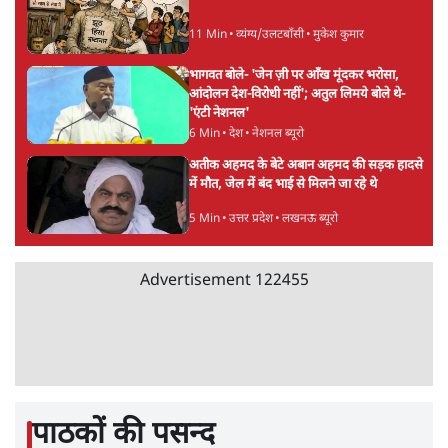
के साथ मंज़ूरी देना पड़ा
5 Min
•
देश
Advertisement
झारखंड प्रोटेस्ट: तबीयत बिगड़ने पर छात्र अस्पताल में
भर्ती; AISA भी हुई प्रोटेस्ट में शामिल
6 Min
•
झारखंड
SC-ST आरक्षण में क्रीमी लेयर क्यों नहीं? केंद्र ने
सुप्रीम कोर्ट में बताया कारण
5 Min
•
देश
पेपर लीक घोटाले की सच्चाई: छात्रों के विरोध और
भर्ती में धोखाधड़ी पर राजेंद्र तिवारी। BJP बनाम
कांग्रेस।
विश्लेषण