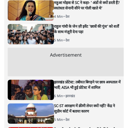
नतीजों पर परदे डालता घोषणा प्रधान
बजट!
अर्थतंत्र
|
अनन्त मित्तल
|
1 FEB, 2026
अनन्त मित्तल
यह बजट नीतिगत नतीजों से ज़्यादा घोषणाओं पर टिका क्यों दिखता
है? आंकड़ों, ज़मीनी हकीकत और वादों के बीच घोषणा-प्रधान बजट
की आलोचनात्मक पड़ताल।
केंद्रीय वित्तमंत्री निर्मला सीतारमण द्वारा
संसद में प्रस्तुत साल