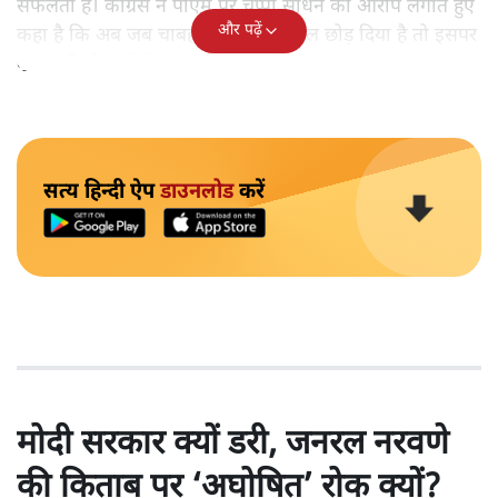
सफलता है। कांग्रेस ने पीएम पर चुप्पी साधने का आरोप लगाते हुए
और पढ़ें
कहा है कि अब जब चाबहार पोर्ट का कंट्रोल छोड़ दिया है तो इसपर
कुछ नहीं बोल रहे हैं।
सत्य हिन्दी ऐप
डाउनलोड
करें
मोदी सरकार क्यों डरी, जनरल नरवणे
की किताब पर ‘अघोषित’ रोक क्यों?