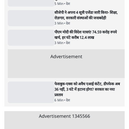
'एंटी नेशनल'
6 Min
•
देश
•
नेशनल ब्यूरो
अतीक अहमद के बेटे अबान अहमद की सड़क हादसे
में मौत, जेल में बंद भाई से मिलने जा रहे थे
5 Min
•
उत्तर प्रदेश
•
लखनऊ ब्यूरो
Advertisement
122455
पाठकों की पसन्द
शिक्षा संस्थान ‘विद्यार्थी’ नहीं, ‘अनुयायी’ तैयार कर
रहे, राहुल गांधी के बयान से छिड़ी नई बहस
6 Min
•
वक़्त-बेवक़्त
इंस्टाग्राम पर आरक्षण हटाओ आंदोलन का शिगूफा,