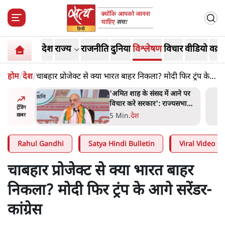
देश
राज्य
राजनीति
दुनिया
विश्लेषण
विचार
वीडियो
वक़्त
होम
/
देश
/
चाबहार प्रोजेक्ट से क्या भारत बाहर निकला? मोदी फिर ट्रंप के
आगे सरेंडर- कांग्रेस
 आने पर
जनता का 2.32 करोड़ रोज़ाना
ज्यसभा
खर्चः योगी सरकार ने विज्ञापनों पर
ट्रेंडिंग
उड़ाने में मोदी 3.0 को भी पीछे
7 Min
.
उत्तर प्रदेश
ख़बर
छोड़ा
Rahul Gandhi
Satya Hindi Bulletin
Viral Video
चाबहार प्रोजेक्ट से क्या भारत बाहर
निकला? मोदी फिर ट्रंप के आगे सरेंडर-
कांग्रेस