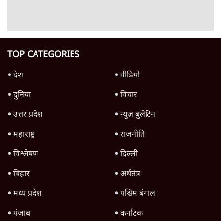
क्या Gen Z एकता तोड़ने की मुहिम?
7 Min
•
देश
जनता का 2.32 करोड़ रोज़ाना खर्चः योगी सरकार ने
विज्ञापनों पर उड़ाने में मोदी 3.0 को भी पीछे छोड़ा
7 Min
•
उत्तर प्रदेश
Advertisement
क्या 95 साल पुराने भारतीय सांख्यिकी संस्थान की
स्वायत्तता पर भी अब मंडरा रहा ख़तरा?
8 Min
•
विश्लेषण
उलटबांसीः राष्ट्र के चरित्र की मरम्मत जारी है
11 Min
•
व्यंग्य/उलटबाँसी
जंतर-मंतर पर युवा आक्रोश के बाद संघ की बेचैनी
क्यों बढ़ी? प्रो. अपूर्वानंद ने बताईं 5 बड़ी वजहें
7 Min
•
विश्लेषण