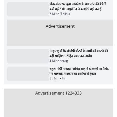
Satya Hindi News बुलेटिन । 7 अगस्त, दोपहर 2
Satya Hindi
बजे की ख़बरें
बजे की ख़बरें
सर्वाधिक पढ़ी गयी खबरें
मेटा के सरेंडर के बाद भारत में केजरीवाल का इंस्टा
हैंडल बैनः AAP का आरोप
3 Min
•
देश
•
नेशनल ब्यूरो
जंतर मंतर प्रोटेस्ट: 'युवाओं को प्रताड़ित किया जा रहा
है, पर मोदी-शाह में बोलने की हिम्मत नहीं'- राहुल