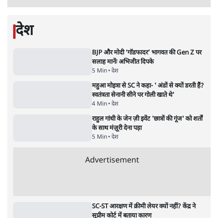
7 Min
•
देश
•
नेशनल ब्यूरो
Advertisement
'अमित शाह के संसद में आने पर विचार करे सरकार':
राज्यसभा सभापति ने केंद्र से कहा
5 Min
•
देश
•
नेशनल ब्यूरो
जनता का 2.32 करोड़ रोज़ाना खर्चः योगी सरकार ने
विज्ञापनों पर उड़ाने में मोदी 3.0 को भी पीछे छोड़ा
7 Min
•
उत्तर प्रदेश
•
नेशनल ब्यूरो
उलटबांसीः राष्ट्र के चरित्र की मरम्मत जारी है
11 Min
•
व्यंग्य/उलटबाँसी
•
मुकेश कुमार
भागवत बोले- 'जेन ज़ी पर आँख मूंदकर भरोसा,
आंदोलन देश-विरोधी नहीं'; अतुल लिमये बोले थे-