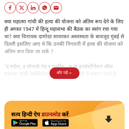
क्या महात्मा गांधी की हत्या की योजना को अंतिम रूप देने के लिए
ही अगस्त 1947 में हिन्दू महासभा की बैठक का स्वांग रचा गया
था? क्या विनायक दामोदर सावरकर अस्वस्थता के बावजूद मुंबई से
दिल्ली इसलिए आए थे कि उनकी निगरानी में हत्या की योजना को
अंतिम रूप दिया जा सके ?
'द मर्डरर, द मोनार्क एंड द फ़कीर : अ न्यू इनवेस्टीगेशन ऑफ़
और पढ़ें
महात्मा गांधी असेशिनेशन' नामक किताब से ये सवाल उठते हैं।
सत्य हिन्दी ऐप
डाउनलोड
करें