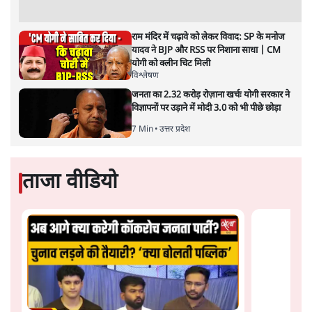
भारत-यूरोपीय संघ मुक्त व्यापार समझौताः क्या यूरोप की ओर भारत
का झुकाव एक लंबा रणनीतिक नज़रिया है या वैश्विक दबावों और
अमेरिकी अनिश्चितता की वजह से उठाया गया एक कदम है? वरिष्ठ
पत्रकार सतीश झा का आकलनः
कूटनीति में समय ही सबसे
बड़ा कारक होता है। भारत का यूरोप की
ओर ताज़ा झुकाव—जिसका ठोस रूप हाल ही में संपन्न भारत–
यूरोपीय संघ मुक्त व्यापार समझौते (एफ़टीए) में दिखाई देता है—
किसी दीर्घकालिक रणनीतिक दूरदृष्टि की पराकाष्ठा कम, और
परिस्थितियों के दबाव में लिया गया एक तेज़ निर्णय अधिक लगता
और पढ़ें
है।