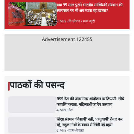
Advertisement
झारखंड के आंदोलनकारी छात्रों ने दबाव बढ़ाया,
सीएम हेमंत सोरेन का इस्तीफा मांगा, 10 को घेरेंगे
विधानसभा
4 Min
•
झारखंड
तरुण तेजपाल को 2013 के रेप केस में 10 साल की
जेल, बॉम्बे हाई कोर्ट ने सुनाई सजा
6 Min
•
महाराष्ट्र
मेटा के सरेंडर के बाद भारत में केजरीवाल का इंस्टा
हैंडल बैनः AAP का आरोप
3 Min
•
देश
Advertisement