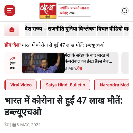
देश
राज्य
राजनीति
दुनिया
विश्लेषण
विचार
वीडियो
वक़्त
होम
/
देश
/
भारत में कोरोना से हुईं 47 लाख मौतें: डब्ल्यूएचओ
रत में
जंतर-मंतर प्रोटेस्ट- 'ताकतवर
ल बैनः
सरकार के नाम पर आक्रामकता न
ट्रेंडिंग
दिखाए पुलिस, जेन जी को सुने':
5 Min
.
देश
ख़बर
SC
Viral Video
Satya Hindi Bulletin
Narendra Modi
भारत में कोरोना से हुईं 47 लाख मौतें:
डब्ल्यूएचओ
देश
|
5 MAY, 2022