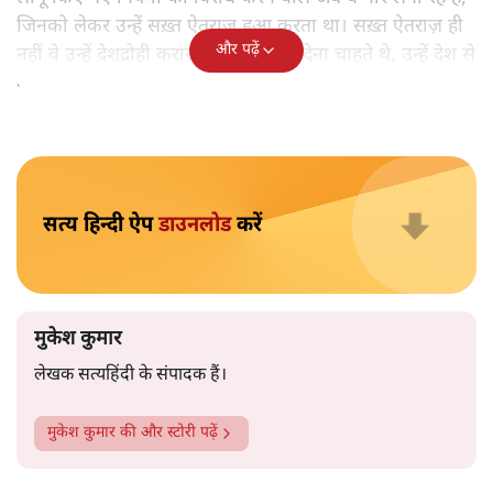
मुकेश कुमार
आप हैरान हुए या नहीं। पीएम मोदी और अमित शाह के खिलाफ
जेएनयू में जब कब्र खुदने वाले आपत्तिजनक नारे लगे तो फौरन
एफआईआर दर्ज की गई। छात्रों को देशद्रोही कहा गया। वैसे ही नारे
अब सवर्ण प्रदर्शनकारी पूरे देश में लगा रहे हैं तो चुप्पी है। कोई संज्ञान
लेने वाला नहीं है।