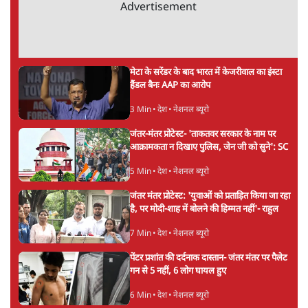
अगली खबर लोड हो रही है...
ताजा खबरें
उलटबांसीः राष्ट्र के चरित्र की मरम्मत जारी है
11 Min
•
व्यंग्य/उलटबाँसी
'अमित शाह के संसद में आने पर विचार करे सरकार':
राज्यसभा सभापति ने केंद्र से कहा
5 Min
•
देश
कॉकरोच जनता पार्टी ने की देशव्यापी अभियान की
घोषणा- 'क्या बोलती पब्लिक'
4 Min
•
देश