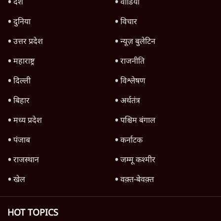
क्या Gen Z एकता तोड़ने की मुहिम?
7 Min
•
देश
Advertisement
जनता का 2.32 करोड़ रोज़ाना खर्चः योगी सरकार ने
विज्ञापनों पर उड़ाने में मोदी 3.0 को भी पीछे छोड़ा
7 Min
•
उत्तर प्रदेश
क्या 95 साल पुराने भारतीय सांख्यिकी संस्थान की
स्वायत्तता पर भी अब मंडरा रहा ख़तरा?
8 Min
•
विश्लेषण
जंतर-मंतर पर युवा आक्रोश के बाद संघ की बेचैनी
क्यों बढ़ी? प्रो. अपूर्वानंद ने बताईं 5 बड़ी वजहें
7 Min
•
विश्लेषण
Advertisement