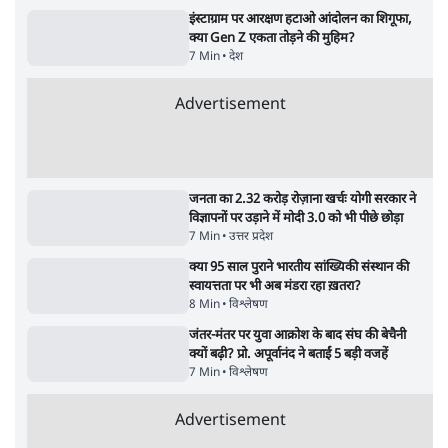
राम मंदिर में चढ़ावे को लेकर विवाद: SP के मनोज
यादव ने BJP और RSS पर निशाना साधा | CM
योगी को क्लीन चिट मिली
विश्लेषण
जनता का 2.32 करोड़ रोज़ाना खर्चः योगी सरकार ने
विज्ञापनों पर उड़ाने में मोदी 3.0 को भी पीछे छोड़ा
7 Min
•
उत्तर प्रदेश
ताजा वीडियो
Satya Hindi News Bulletin।6 अगस्त ,शाम 6
Prayagraj 