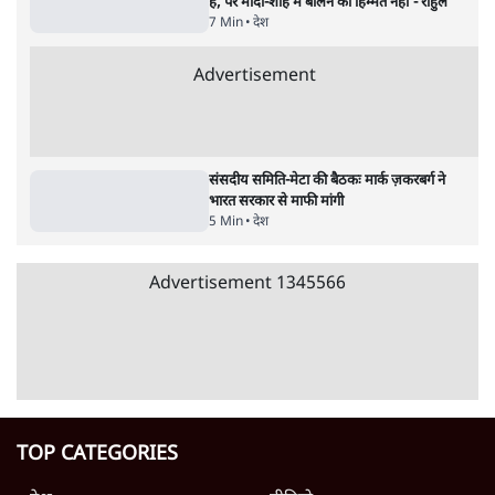
स्वायत्तता पर भी अब मंडरा रहा ख़तरा?
8 Min
•
विश्लेषण
•
सत्य ब्यूरो
Advertisement
122455
पाठकों की पसन्द
RSS नेता की जंतर मंतर आंदोलन पर टिप्पणी- सीधे
फायरिंग कराता, महिलाओं का रेप करवाता
4 Min
•
देश
शिक्षा संस्थान ‘विद्यार्थी’ नहीं, ‘अनुयायी’ तैयार कर
रहे, राहुल गांधी के बयान से छिड़ी नई बहस
6 Min
•
वक़्त-बेवक़्त
इंस्टाग्राम पर आरक्षण हटाओ आंदोलन का शिगूफा,