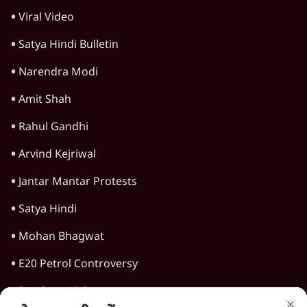
'महाराष्ट्र में गैर बीजेपी वोटरों के नामों को काटने की
बड़ी साज़िश'- रोहित पवार का आरोप
4 Min
•
महाराष्ट्र
राहुल गांधी ने कहा- अमित शाह ने ही छात्रों पर पैलेट
गन चलवाई, सरकार का आरोपों से इंकार
11 Min
•
देश
Advertisement
1224333
देश
'अमित शाह के संसद में आने पर विचार करे सरकार':
राज्यसभा सभापति ने केंद्र से कहा
5 Min
•
देश