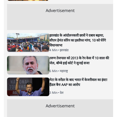
मुकेश कुमार
की और स्टोरी पढ़ें
भारत–यूरोप संवाद: दूरदर्शी रणनीति या
हालात से उपजा मोड़?
विश्लेषण
|
सतीश झा
|
29 JAN, 2026
भारत ईयू मुक्त व्यापार समझौताः ईयू अध्यक्ष उर्सुला वॉन डेर लेयेन और
पीएम मोदी
सतीश झा