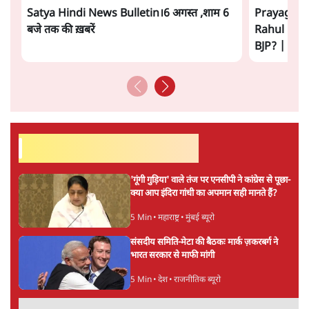
सत्य हिन्दी ऐप
डाउनलोड
करें
सतीश झा
सतीश झा समकालीन भारतीय भाषाई लेखन के सबसे सूक्ष्म,
विश्लेषणात्मक और मानवीय स्वरों में से एक हैं। शिक्षा, समाज,
संस्कृति और भाषा पर उनकी दृष्टि गहरी और साफ़ है। उनकी शैली—
सरल भाषा में जटिल प्रश्नों को खोलने की—उन्हें आज के
हिंदी‑हिंदुस्तानी लेखन में एक विशिष्ट स्थान देती है।
सतीश झा
की और स्टोरी पढ़ें