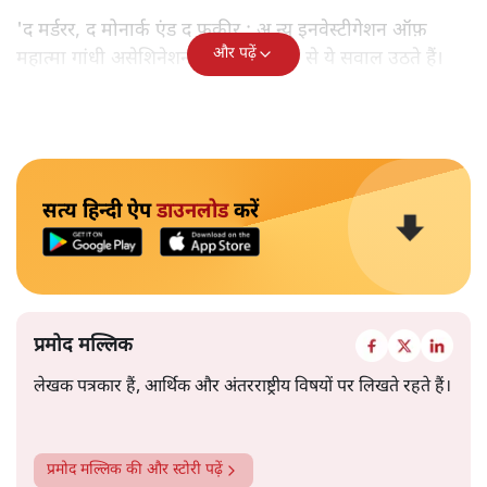
'द मर्डरर, द मोनार्क एंड द फ़कीर : अ न्यू इनवेस्टीगेशन ऑफ़
और पढ़ें
महात्मा गांधी असेशिनेशन' नामक किताब से ये सवाल उठते हैं।
सत्य हिन्दी ऐप
डाउनलोड
करें
प्रमोद मल्लिक
लेखक पत्रकार हैं, आर्थिक और अंतरराष्ट्रीय विषयों पर लिखते रहते हैं।
प्रमोद मल्लिक
की और स्टोरी पढ़ें