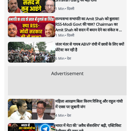
हालात से उपजा मोड़?
विश्लेषण
|
सतीश झा
|
29 JAN, 2026
भारत ईयू मुक्त व्यापार समझौताः ईयू अध्यक्ष उर्सुला वॉन डेर लेयेन और
पीएम मोदी
सतीश झा
भारत-यूरोपीय संघ मुक्त व्यापार समझौताः क्या यूरोप की ओर भारत
का झुकाव एक लंबा रणनीतिक नज़रिया है या वैश्विक दबावों और
अमेरिकी अनिश्चितता की वजह से उठाया गया एक कदम है? वरिष्ठ
पत्रकार सतीश झा का आकलनः
कूटनीति में समय ही सबसे
बड़ा कारक होता है। भारत का यूरोप की