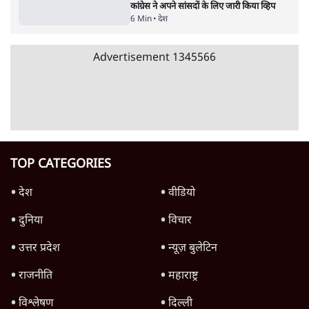
शिक्षा संस्थान ‘विद्यार्थी’ नहीं, ‘अनुयायी’ तैयार कर
रहे, राहुल गांधी के बयान से छिड़ी नई बहस
6 Min
•
वक़्त-बेवक़्त
क्या 95 साल पुराने भारतीय सांख्यिकी संस्थान की
स्वायत्तता पर भी अब मंडरा रहा ख़तरा?
8 Min
•
विश्लेषण
Advertisement
उलटबांसीः राष्ट्र के चरित्र की मरम्मत जारी है
11 Min
•
व्यंग्य/उलटबाँसी
जंतर-मंतर पर युवा आक्रोश के बाद संघ की बेचैनी
क्यों बढ़ी? प्रो. अपूर्वानंद ने बताईं 5 बड़ी वजहें
7 Min
•
विश्लेषण
मैं अपने सारे सर्टिफिकेट दिखाने को तैयार, मोदी जी
भी अपनी डिग्री दिखाएंः दिपके
4 Min
•
देश