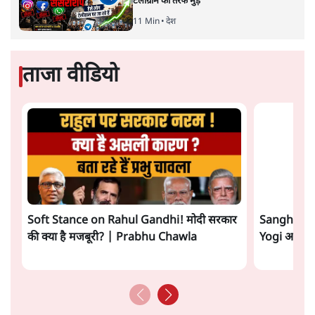
ओर ताज़ा झुकाव—जिसका ठोस रूप हाल ही में संपन्न भारत–
यूरोपीय संघ मुक्त व्यापार समझौते (एफ़टीए) में दिखाई देता है—
किसी दीर्घकालिक रणनीतिक दूरदृष्टि की पराकाष्ठा कम, और
परिस्थितियों के दबाव में लिया गया एक तेज़ निर्णय अधिक लगता
और पढ़ें
है।
सत्य हिन्दी ऐप
डाउनलोड
करें
सतीश झा
सतीश झा समकालीन भारतीय भाषाई लेखन के सबसे सूक्ष्म,
विश्लेषणात्मक और मानवीय स्वरों में से एक हैं। शिक्षा, समाज,
संस्कृति और भाषा पर उनकी दृष्टि गहरी और साफ़ है। उनकी शैली—
सरल भाषा में जटिल प्रश्नों को खोलने की—उन्हें आज के
हिंदी‑हिंदुस्तानी लेखन में एक विशिष्ट स्थान देती है।