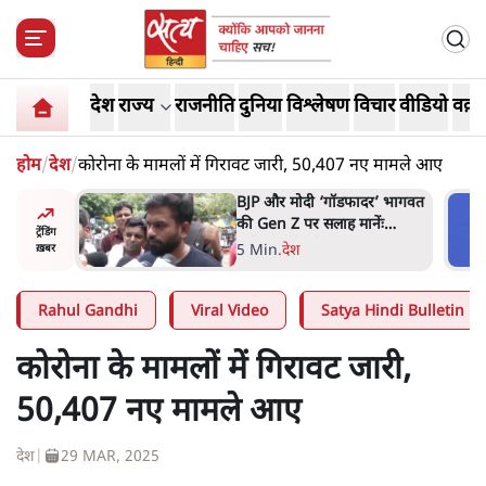
देश
राज्य
राजनीति
दुनिया
विश्लेषण
विचार
वीडियो
वक़्त
होम
/
देश
/
कोरोना के मामलों में गिरावट जारी, 50,407 नए मामले आए
र’ भागवत
मार्क ज़करबर्ग का माफीनामाः ये
ेंः
बहुत अंदर की बात है
ट्रेंडिंग
9 Min
.
विश्लेषण
ख़बर
Rahul Gandhi
Viral Video
Satya Hindi Bulletin
कोरोना के मामलों में गिरावट जारी,
50,407 नए मामले आए
देश
|
29 MAR, 2025