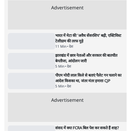
का 'Kya Bolti Public' अभियान, चुनाव नहीं
लड़ेगी CJP!
दिल्ली
•
सत्य ब्यूरो
झारखंड में छात्र नेताओं और सरकार की बातचीत
बेनतीजा, आंदोलन जारी
5 Min
•
देश
•
सत्य ब्यूरो
Advertisement
122455
पाठकों की पसन्द
जनता का 2.32 करोड़ रोज़ाना खर्चः योगी सरकार ने
विज्ञापनों पर उड़ाने में मोदी 3.0 को भी पीछे छोड़ा
7 Min
•
उत्तर प्रदेश