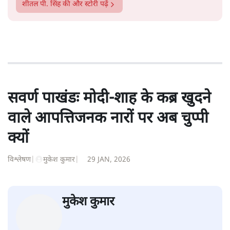
शीतल पी. सिंह
1984 से अमर उजाला, चौथी दुनिया, इंडिया टुडे, समय सूत्रधार,
स्वतंत्र भारत, दैनिक जागरण आदि में 1993 तक लगातार रिपोर्टिंग
की। इसके बाद पारिवारिक व्यवसाय में क़रीब दो दशक गुज़ारने के
बाद पत्रकारिता में पुनर्वापसी को प्रयासरत। बीच में 2010-11 में
'समकाल' पाक्षिक समाचार पत्रिका का क़रीब एक वर्ष प्रकाशन किया
।
शीतल पी. सिंह
की और स्टोरी पढ़ें
सवर्ण पाखंडः मोदी-शाह के कब्र खुदने