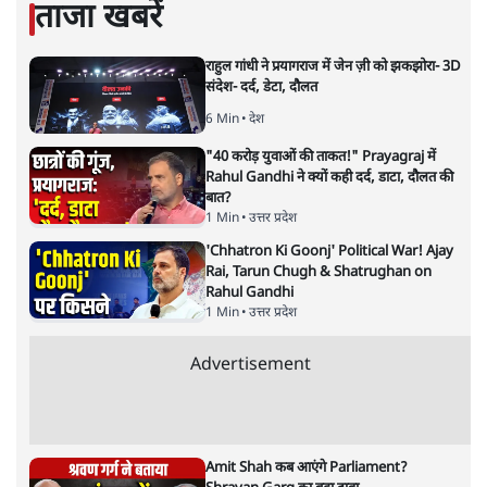
सत्य हिन्दी ऐप
डाउनलोड
करें
मुकेश कुमार
लेखक सत्यहिंदी के संपादक हैं।
मुकेश कुमार
की और स्टोरी पढ़ें
भारत–यूरोप संवाद: दूरदर्शी रणनीति या