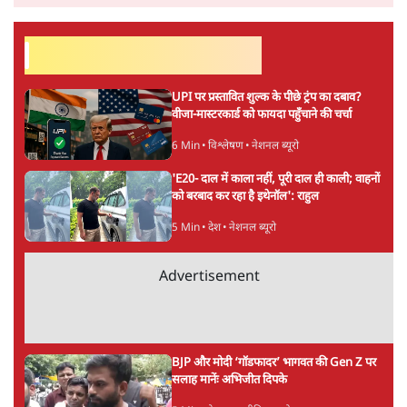
सतीश झा
की और स्टोरी पढ़ें
अगली खबर लोड हो रही है...
ताजा खबरें
राहुल गांधी ने प्रयागराज में जेन ज़ी को झकझोरा- 3D
संदेश- दर्द, डेटा, दौलत
6 Min
•
देश
"40 करोड़ युवाओं की ताकत!" Prayagraj में
Rahul Gandhi ने क्यों कही दर्द, डाटा, दौलत की
बात?
1 Min
•
उत्तर प्रदेश