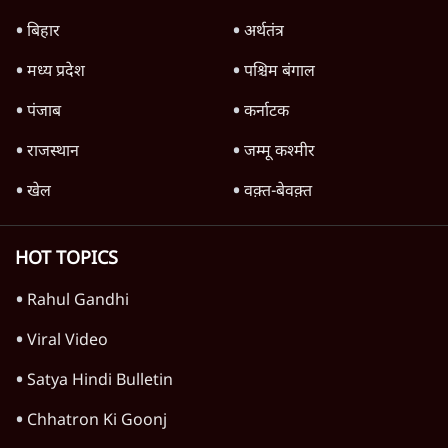
Advertisement
'महाराष्ट्र में गैर बीजेपी वोटरों के नामों को काटने की
बड़ी साज़िश'- रोहित पवार का आरोप
4 Min
•
महाराष्ट्र
पीएम केयर्स फंडः मार्च 2023 के बाद कोई हिसाब-
किताब नहीं, द हिन्दू की पड़ताल
4 Min
•
देश
Advertisement
1224333
देश