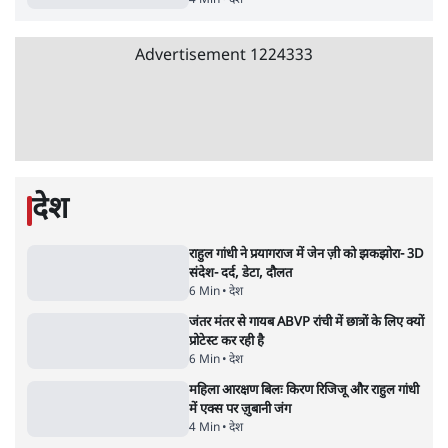
5 Min
•
देश
•
नेशनल ब्यूरो
Advertisement
BJP और मोदी ‘गॉडफादर’ भागवत की Gen Z पर
सलाह मानेंः अभिजीत दिपके
5 Min
•
देश
•
राजनीतिक ब्यूरो
मार्क ज़करबर्ग का माफीनामाः ये बहुत अंदर की बात
है
9 Min
•
विश्लेषण
•
शीतल पी. सिंह
महुआ मोइत्रा से SC ने कहा- ' अंडों से क्यों डरती हैं?
स्वतंत्रता सेनानी सीने पर गोली खाते थे'
4 Min
•
देश
•
नेशनल ब्यूरो
Abhijeet Dipke Press Conference: CJP