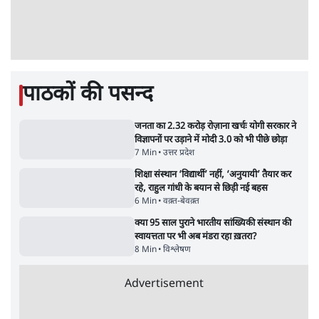
Advertisement
महिला आरक्षण बिलः किरण रिजिजू और राहुल गांधी
में एक्स पर ज़ुबानी जंग
4 Min
•
देश
भारत में मेटा की 'अवैध सेंसरशिप' बढ़ी, एक्टिविस्ट
टेलीग्राम की तरफ मुड़े
11 Min
•
देश
ताजा वीडियो