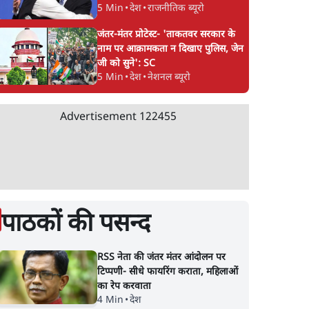
5 Min
•
देश
•
राजनीतिक ब्यूरो
3.0 को भी पीछे छोड़ा
पेट्रोल बम से हमला
जंतर-मंतर प्रोटेस्ट- 'ताकतवर सरकार के
नाम पर आक्रामकता न दिखाए पुलिस, जेन
जी को सुने': SC
5 Min
•
देश
•
नेशनल ब्यूरो
Advertisement
122455
पाठकों की पसन्द
RSS नेता की जंतर मंतर आंदोलन पर
टिप्पणी- सीधे फायरिंग कराता, महिलाओं
का रेप करवाता
4 Min
•
देश