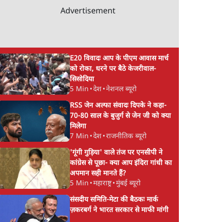
Advertisement
E20 विवादः आप के पीएम आवास मार्च
को रोका, धरने पर बैठे केजरीवाल-
सिसोदिया
5 Min
•
देश
•
नेशनल ब्यूरो
RSS जेन अल्फा संवादः दिपके ने कहा-
70-80 साल के बुजुर्ग से जेन जी को क्या
मिलेगा
7 Min
•
देश
•
राजनीतिक ब्यूरो
'गूंगी गुड़िया' वाले तंज पर एनसीपी ने
कांग्रेस से पूछा- क्या आप इंदिरा गांधी का
अपमान सही मानते हैं?
5 Min
•
महाराष्ट्र
•
मुंबई ब्यूरो
s
जनता का 2.32 करोड़
शेख हसीना की प्रेस कॉन्फ्
संसदीय समिति-मेटा की बैठकः मार्क
सुबह 9
रोज़ाना खर्चः योगी सरकार ने
में शामिल हुए क्रिकेटर
ज़करबर्ग ने भारत सरकार से माफी मांगी
विज्ञापनों पर उड़ाने में मोदी
शाकिब अल हसन के घर