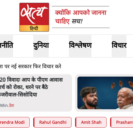
जनीति
दुनिया
विश्लेषण
विचार
जना पर नई सरकार फिर विचार करे
RSS जेन अल्फा संवादः दिपके ने
कहा- 70-80 साल के बुजुर्ग से जेन जी
को क्या मिलेगा
7 Min
.
देश
rendra Modi
Rahul Gandhi
Amit Shah
Prashan