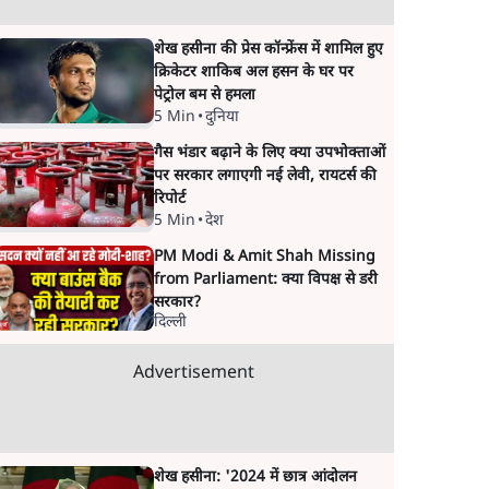
शेख हसीना की प्रेस कॉन्फ्रेंस में शामिल हुए
क्रिकेटर शाकिब अल हसन के घर पर
पेट्रोल बम से हमला
5 Min
•
दुनिया
गैस भंडार बढ़ाने के लिए क्या उपभोक्ताओं
पर सरकार लगाएगी नई लेवी, रायटर्स की
रिपोर्ट
5 Min
•
देश
PM Modi & Amit Shah Missing
from Parliament: क्या विपक्ष से डरी
सरकार?
दिल्ली
Advertisement
शेख हसीना: '2024 में छात्र आंदोलन