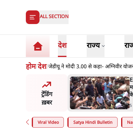
ALL SECTION
देश
राज्य
रा
होम
देश
जेडीयू ने मोदी 3.00 से कहा- अग्निवीर यो
/
/
0 विवादः आप के पीएम आवास
्च को रोका, धरने पर बैठे
ट्रेंडिंग
जरीवाल-सिसोदिया
ख़बर
Min
.
देश
Viral Video
Satya Hindi Bulletin
Na