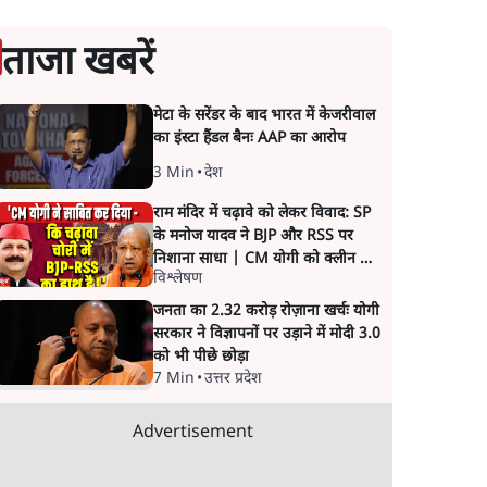
ताजा खबरें
मेटा के सरेंडर के बाद भारत में केजरीवाल
का इंस्टा हैंडल बैनः AAP का आरोप
3 Min
•
देश
राम मंदिर में चढ़ावे को लेकर विवाद: SP
के मनोज यादव ने BJP और RSS पर
निशाना साधा | CM योगी को क्लीन चिट
विश्लेषण
मिली
जनता का 2.32 करोड़ रोज़ाना खर्चः योगी
सरकार ने विज्ञापनों पर उड़ाने में मोदी 3.0
को भी पीछे छोड़ा
7 Min
•
उत्तर प्रदेश
Advertisement