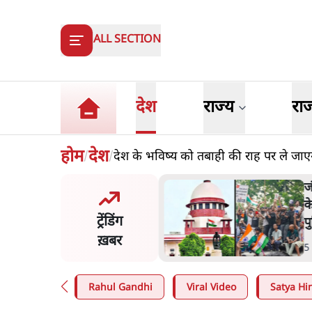
ALL SECTION
देश
राज्य
रा
होम
देश
देश के भविष्य को तबाही की राह पर ले जाएगी व
/
/
मंतर प्रोटेस्ट- 'ताकतवर सरकार
ज
ाम पर आक्रामकता न दिखाए
प
ट्रेंडिंग
, जेन जी को सुने': SC
श
ख़बर
n
.
देश
7
Rahul Gandhi
Viral Video
Satya Hin