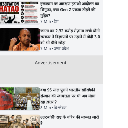
इंस्टाग्राम पर आरक्षण हटाओ आंदोलन का
Satya Hindi News
Satya Hindi News
शिगूफा, क्या Gen Z एकता तोड़ने की
मुहिम?
बुलेटिन । 7 अगस्त, सुबह 11
बुलेटिन । 7 अगस्त, सुब
7 Min
•
देश
बजे की ख़बरें
बजे की ख़बरें
जनता का 2.32 करोड़ रोज़ाना खर्चः योगी
सरकार ने विज्ञापनों पर उड़ाने में मोदी 3.0
री
को भी पीछे छोड़ा
्षा,
7 Min
•
उत्तर प्रदेश
थाओं
Advertisement
क्या 95 साल पुराने भारतीय सांख्यिकी
संस्थान की स्वायत्तता पर भी अब मंडरा
रहा ख़तरा?
8 Min
•
विश्लेषण
उलटबांसीः राष्ट्र के चरित्र की मरम्मत जारी
है