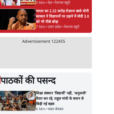
5 Min
•
देश
•
नेशनल ब्यूरो
जनता का 2.32 करोड़ रोज़ाना खर्चः योगी
सरकार ने विज्ञापनों पर उड़ाने में मोदी 3.0
को भी पीछे छोड़ा
7 Min
•
उत्तर प्रदेश
•
नेशनल ब्यूरो
Advertisement
122455
पाठकों की पसन्द
शिक्षा संस्थान ‘विद्यार्थी’ नहीं, ‘अनुयायी’
तैयार कर रहे, राहुल गांधी के बयान से
छिड़ी नई बहस
6 Min
•
वक़्त-बेवक़्त