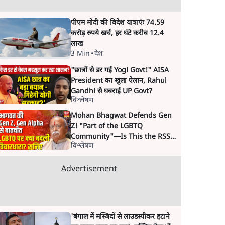
पीएम मोदी की विदेश यात्राएंः 74.59
करोड़ रुपये खर्च, हर घंटे करीब 12.4
लाख
3 Min
•
देश
"छात्रों से डर गई Yogi Govt!" AISA
President का खुला ऐलान, Rahul
Gandhi से घबराई UP Govt?
विश्लेषण
Mohan Bhagwat Defends Gen
Z! "Part of the LGBTQ
Community"—Is This the RSS's
विश्लेषण
New Move?
Advertisement
'बंगाल में मस्जिदों से लाउडस्पीकर हटाने