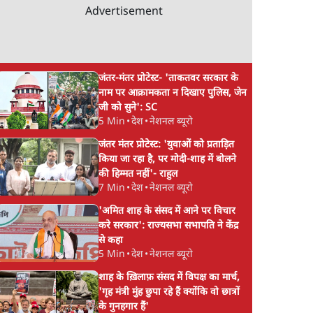
Advertisement
जंतर-मंतर प्रोटेस्ट- 'ताकतवर सरकार के
नाम पर आक्रामकता न दिखाए पुलिस, जेन
जी को सुने': SC
5 Min
•
देश
•
नेशनल ब्यूरो
जंतर मंतर प्रोटेस्ट: 'युवाओं को प्रताड़ित
किया जा रहा है, पर मोदी-शाह में बोलने
की हिम्मत नहीं'- राहुल
7 Min
•
देश
•
नेशनल ब्यूरो
'अमित शाह के संसद में आने पर विचार
करे सरकार': राज्यसभा सभापति ने केंद्र
से कहा
5 Min
•
देश
•
नेशनल ब्यूरो
शाह के ख़िलाफ़ संसद में विपक्ष का मार्च,
'गृह मंत्री मुंह छुपा रहे हैं क्योंकि वो छात्रों
के गुनहगार हैं'