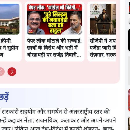
क्रीमी
पेपर लीक घोटाले की सच्चाई:
सीजेपी ने अपना 4 सूत्
र ने सुप्रीम
छात्रों के विरोध और भर्ती में
एजेंडा जारी किया- शिक
रण
धोखाधड़ी पर राजेंद्र तिवारी।
रोज़गार, सरकारी संस्
BJP बनाम कांग्रेस।
की जवाबदेही
ड़ें
र्ण सरकारी सहयोग और समर्थन से अंतरराष्ट्रीय स्तर की
 उन्हें कद्दावर नेता, राजनयिक, कलाकार और अपने-अपने
 जाना जाए। लेकिन आज देश-विदेश में इनकी शोहरत- छात्र-