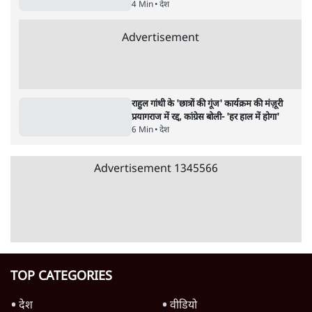
जनता का 2.32 करोड़ रोज़ाना खर्चः योगी सरकार ने
विज्ञापनों पर उड़ाने में मोदी 3.0 को भी पीछे छोड़ा
7 Min
•
उत्तर प्रदेश
Advertisement
क्या 95 साल पुराने भारतीय सांख्यिकी संस्थान की
स्वायत्तता पर भी अब मंडरा रहा ख़तरा?
8 Min
•
विश्लेषण
उलटबांसीः राष्ट्र के चरित्र की मरम्मत जारी है
11 Min
•
व्यंग्य/उलटबाँसी
जंतर-मंतर पर युवा आक्रोश के बाद संघ की बेचैनी
क्यों बढ़ी? प्रो. अपूर्वानंद ने बताईं 5 बड़ी वजहें
7 Min
•
विश्लेषण
Advertisement