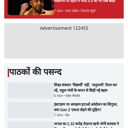
Abhijeet Dipke Press Conference: CJP
का 'Kya Bolti Public' अभियान, चुनाव नहीं
लड़ेगी CJP!
दिल्ली
Urmilesh Exposes Voter List Plan: क्या
पिछड़ों और दलितों का वोट काट देगी BJP?
विश्लेषण
ताजा वीडियो