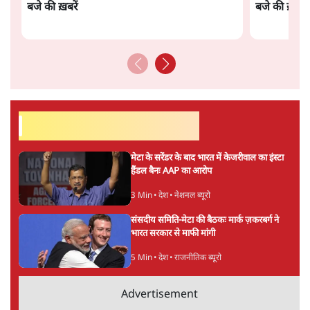
अगली खबर लोड हो रही है...
ताजा खबरें
सीजेपी ने अपना 4 सूत्री एजेंडा जारी किया- शिक्षा,
रोज़गार, सरकारी संस्थाओं की जवाबदेही
3 Min
•
देश
पीएम मोदी की विदेश यात्राएंः 74.59 करोड़ रुपये
खर्च, हर घंटे करीब 12.4 लाख
3 Min
•
देश
"छात्रों से डर गई Yogi Govt!" AISA President
का खुला ऐलान, Rahul Gandhi से घबराई UP
Govt?
विश्लेषण