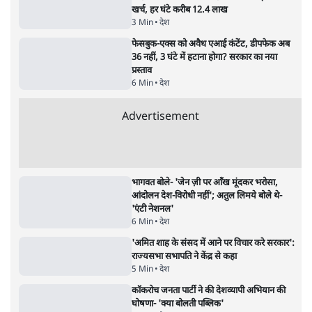
जनता का 2.32 करोड़ रोज़ाना खर्चः योगी सरकार ने
विज्ञापनों पर उड़ाने में मोदी 3.0 को भी पीछे छोड़ा
7 Min
•
उत्तर प्रदेश
•
नेशनल ब्यूरो
Advertisement
122455
पाठकों की पसन्द
शिक्षा संस्थान ‘विद्यार्थी’ नहीं, ‘अनुयायी’ तैयार कर
रहे, राहुल गांधी के बयान से छिड़ी नई बहस
6 Min
•
वक़्त-बेवक़्त
इंस्टाग्राम पर आरक्षण हटाओ आंदोलन का शिगूफा,
क्या Gen Z एकता तोड़ने की मुहिम?
7 Min
•
देश