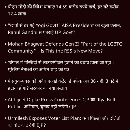
देश
वीडियो
दुनिया
विचार
उत्तर प्रदेश
न्यूज़ बुलेटिन
महाराष्ट्र
राजनीति
दिल्ली
विश्लेषण
बिहार
अर्थतंत्र
मध्य प्रदेश
पश्चिम बंगाल
पंजाब
कर्नाटक
राजस्थान
जम्मू कश्मीर
खेल
वक़्त-बेवक़्त
HOT TOPICS