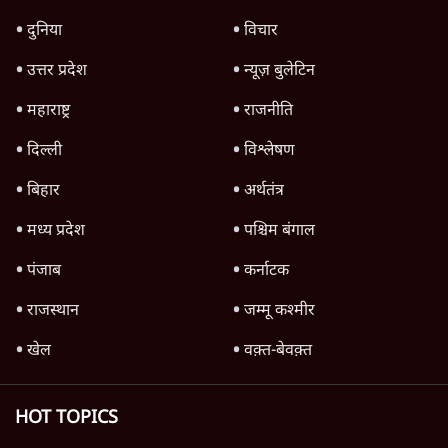
'महाराष्ट्र में गैर बीजेपी वोटरों के नामों को काटने की
बड़ी साज़िश'- रोहित पवार का आरोप
4 Min
•
महाराष्ट्र
राहुल गांधी ने कहा- अमित शाह ने ही छात्रों पर पैलेट
गन चलवाई, सरकार का आरोपों से इंकार
11 Min
•
देश
Advertisement
1224333
देश
सीजेपी ने अपना 4 सूत्री एजेंडा जारी किया- शिक्षा,
रोज़गार, सरकारी संस्थाओं की जवाबदेही
3 Min
•
देश