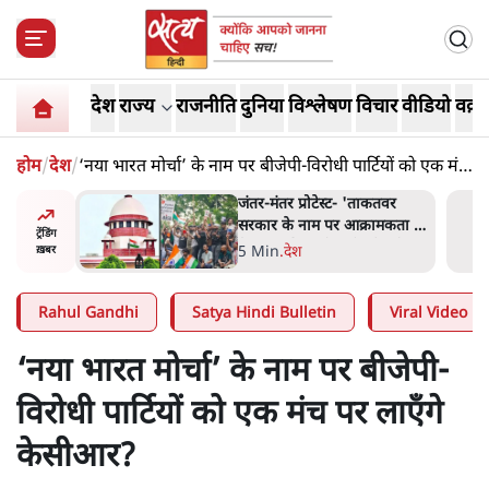
देश
राज्य
राजनीति
दुनिया
विश्लेषण
विचार
वीडियो
वक़्त
होम
/
देश
/
‘नया भारत मोर्चा’ के नाम पर बीजेपी-विरोधी पार्टियों को एक मंच
पर लाएँगे केसीआर?
ाकतवर
जंतर मंतर प्रोटेस्ट: 'युवाओं को
रामकता न
प्रताड़ित किया जा रहा है, पर मोदी-
ट्रेंडिंग
ो सुने':
शाह में बोलने की हिम्मत नहीं'-
7 Min
.
देश
ख़बर
राहुल
Rahul Gandhi
Satya Hindi Bulletin
Viral Video
‘नया भारत मोर्चा’ के नाम पर बीजेपी-
विरोधी पार्टियों को एक मंच पर लाएँगे
केसीआर?