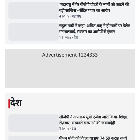
Advertisement
जंतर-मंतर प्रोटेस्ट- 'ताकतवर सरकार के नाम पर
आक्रामकता न दिखाए पुलिस, जेन जी को सुने': SC
5 Min
•
देश
•
नेशनल ब्यूरो
जंतर मंतर प्रोटेस्ट: 'युवाओं को प्रताड़ित किया जा रहा
है, पर मोदी-शाह में बोलने की हिम्मत नहीं'- राहुल
7 Min
•
देश
•
नेशनल ब्यूरो
'अमित शाह के संसद में आने पर विचार करे सरकार':
राज्यसभा सभापति ने केंद्र से कहा
5 Min
•
देश
•
नेशनल ब्यूरो
शाह के ख़िलाफ़ संसद में विपक्ष का मार्च, 'गृह मंत्री
मुंह छुपा रहे हैं क्योंकि वो छात्रों के गुनहगार हैं'
5 Min
•
देश
•
नेशनल ब्यूरो