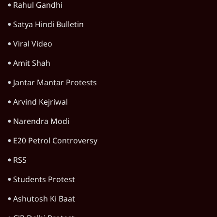
पीएम मोदी की विदेश यात्राएंः 74.59 करोड़ रुपये
खर्च, हर घंटे करीब 12.4 लाख
3 Min
•
देश
फेसबुक-एक्स को अवैध एआई कंटेंट, डीपफेक अब
36 नहीं, 3 घंटे में हटाना होगा? सरकार का नया
प्रस्ताव
6 Min
•
देश
Advertisement
भागवत बोले- 'जेन ज़ी पर आँख मूंदकर भरोसा,
आंदोलन देश-विरोधी नहीं'; अतुल लिमये बोले थे-
'एंटी नेशनल'
6 Min
•
देश
'अमित शाह के संसद में आने पर विचार करे सरकार':
राज्यसभा सभापति ने केंद्र से कहा
5 Min
•
देश
कॉकरोच जनता पार्टी ने की देशव्यापी अभियान की