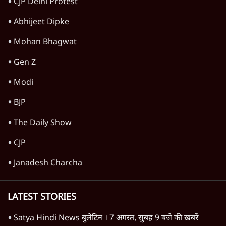
घोषणा- 'क्या बोलती पब्लिक'
4 Min
•
देश
Advertisement
राहुल गांधी के 'छात्रों की गूंज' कार्यक्रम की मंज़ूरी
प्रयागराज में रद्द, कांग्रेस बोली- 'हर हाल में होगा'
6 Min
•
देश
Advertisement
1345566
TOP CATEGORIES