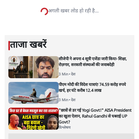
प्रभाकर मणि तिवारी
लेखक ने पूर्वोत्तर, पश्चिम बंगाल, सिक्किम, नेपाल और भूटान से
राजनीति, उग्रवाद, पर्यटन, पर्यावरण और सामाजिक मुद्दों पर रिपोर्टिंग
की है। समसामयिक विषयों पर लिखते रहते हैं।
प्रभाकर मणि तिवारी
की और स्टोरी पढ़ें
मोदी सरकार ने कोर्ट में कहा : गे मैरिज
सभ्यता के ख़िलाफ़!
देश
|
विप्लव अवस्थी
|
14 SEP, 2020