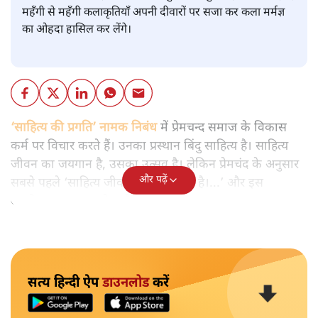
महँगी से महँगी कलाकृतियाँ अपनी दीवारों पर सजा कर कला मर्मज्ञ
का ओहदा हासिल कर लेंगे।
‘साहित्य की प्रगति’ नामक निबंध
में प्रेमचन्द समाज के विकास
कर्म पर विचार करते हैं। उनका प्रस्थान बिंदु साहित्य है। साहित्य
जीवन का जयगान है, उसका उत्सव है। लेकिन प्रेमचंद के अनुसार
और पढ़ें
सबसे पहले ‘साहित्य जीवन की आलोचना है।...’ और इस
आलोचना का एक उद्देश्य है।
सत्य हिन्दी ऐप
डाउनलोड
करें