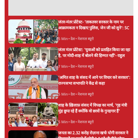
Advertisement
Mohan Bhagwat Defends Gen Z! "Part
of the LGBTQ Community"—Is This
the RSS's New Move?
विश्लेषण
'बंगाल में मस्जिदों से लाउडस्पीकर हटाने का दबाव
डाला जा रहा': मुस्लिम नेताओं का अमित शाह को पत्र
6 Min
•
पश्चिम बंगाल
फेसबुक-एक्स को अवैध एआई कंटेंट, डीपफेक अब
36 नहीं, 3 घंटे में हटाना होगा? सरकार का नया
प्रस्ताव
6 Min
•
देश
Advertisement