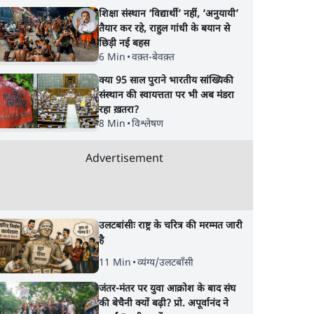
शिक्षा संस्थान ‘विद्यार्थी’ नहीं, ‘अनुयायी’
तैयार कर रहे, राहुल गांधी के बयान से
छिड़ी नई बहस
6 Min
•
वक़्त-बेवक़्त
क्या 95 साल पुराने भारतीय सांख्यिकी
संस्थान की स्वायत्तता पर भी अब मंडरा
रहा ख़तरा?
8 Min
•
विश्लेषण
Advertisement
उलटबांसीः राष्ट्र के चरित्र की मरम्मत जारी
है
11 Min
•
व्यंग्य/उलटबाँसी
जंतर-मंतर पर युवा आक्रोश के बाद संघ
की बेचैनी क्यों बढ़ी? प्रो. अपूर्वानंद ने