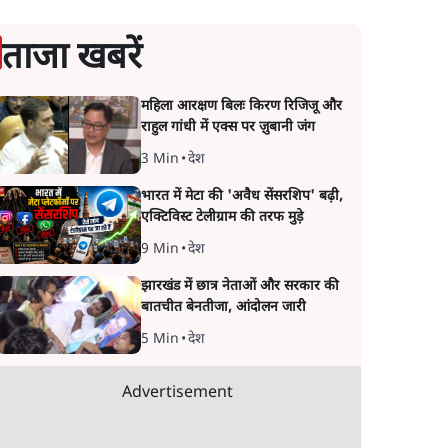
ताजा खबरें
महिला आरक्षण बिलः किरण रिजिजू और
राहुल गांधी में एक्स पर ज़ुबानी जंग
3 Min
•
देश
भारत में मेटा की 'अवैध सेंसरशिप' बढ़ी,
एक्टिविस्ट टेलीग्राम की तरफ मुड़े
9 Min
•
देश
झारखंड में छात्र नेताओं और सरकार की
बातचीत बेनतीजा, आंदोलन जारी
5 Min
•
देश
Advertisement