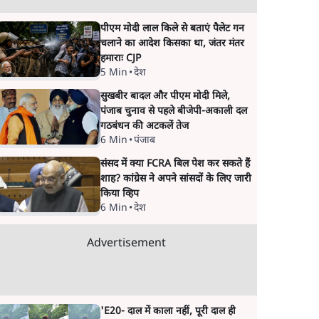
पीएम मोदी लाल किले से बताएं पैलेट गन
चलाने का आदेश किसका था, जंतर मंतर
हमाराः CJP
5 Min
•
देश
सुखबीर बादल और पीएम मोदी मिले,
पंजाब चुनाव से पहले बीजेपी-अकाली दल
गठबंधन की अटकलें तेज
6 Min
•
पंजाब
संसद में क्या FCRA बिल पेश कर सकते हैं
शाह? कांग्रेस ने अपने सांसदों के लिए जारी
किया व्हिप
6 Min
•
देश
Advertisement
'E20- दाल में काला नहीं, पूरी दाल ही