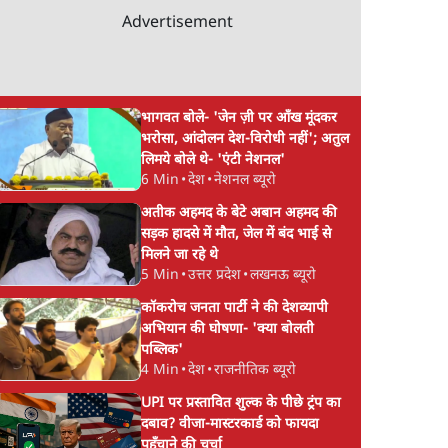
सुबह 11
सरकार की बातचीत बेनतीजा,
Advertisement
आंदोलन जारी
भागवत बोले- 'जेन ज़ी पर आँख मूंदकर
भरोसा, आंदोलन देश-विरोधी नहीं'; अतुल
लिमये बोले थे- 'एंटी नेशनल'
6 Min
•
देश
•
नेशनल ब्यूरो
अतीक अहमद के बेटे अबान अहमद की
सड़क हादसे में मौत, जेल में बंद भाई से
मिलने जा रहे थे
5 Min
•
उत्तर प्रदेश
•
लखनऊ ब्यूरो
कॉकरोच जनता पार्टी ने की देशव्यापी
अभियान की घोषणा- 'क्या बोलती
पब्लिक'
4 Min
•
देश
•
राजनीतिक ब्यूरो
UPI पर प्रस्तावित शुल्क के पीछे ट्रंप का
दबाव? वीजा-मास्टरकार्ड को फायदा
पहुँचाने की चर्चा