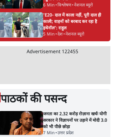
6 Min
•
विश्लेषण
•
नेशनल ब्यूरो
'E20- दाल में काला नहीं, पूरी दाल ही
काली; वाहनों को बरबाद कर रहा है
इथेनॉल': राहुल
5 Min
•
देश
•
नेशनल ब्यूरो
Advertisement
122455
पाठकों की पसन्द
जनता का 2.32 करोड़ रोज़ाना खर्चः योगी
सरकार ने विज्ञापनों पर उड़ाने में मोदी 3.0
को भी पीछे छोड़ा
7 Min
•
उत्तर प्रदेश