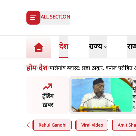
ALL SECTION
देश
राज्य
रा
होम
देश
मालेगांव ब्लास्ट: प्रज्ञा ठाकुर, कर्नल पुरो
/
/
ंसीः राष्ट्र के चरित्र की मरम्मत
भ
है
म
ट्रेंडिंग
न
ख़बर
न
in
.
व्यंग्य/उलटबाँसी
6
Rahul Gandhi
Viral Video
Amit Sh