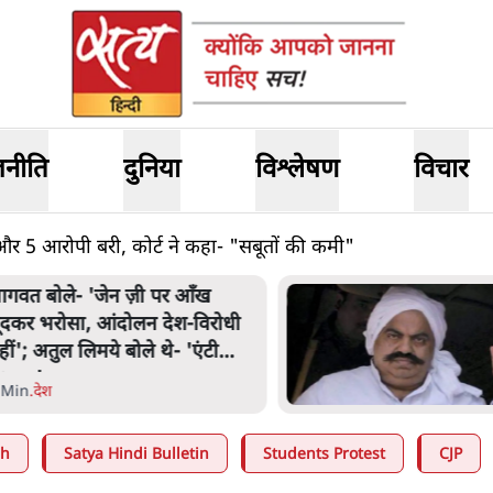
जनीति
दुनिया
विश्लेषण
विचार
हित और 5 आरोपी बरी, कोर्ट ने कहा- "सबूतों की कमी"
ागवत बोले- 'जेन ज़ी पर आँख
ूंदकर भरोसा, आंदोलन देश-विरोधी
हीं'; अतुल लिमये बोले थे- 'एंटी
ेशनल'
 Min
.
देश
ah
Satya Hindi Bulletin
Students Protest
CJP