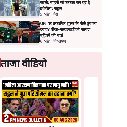
काली; वाहनों को बरबाद कर रहा है
इथेनॉल': राहुल
5 Min
•
देश
UPI पर प्रस्तावित शुल्क के पीछे ट्रंप का
दबाव? वीजा-मास्टरकार्ड को फायदा
पहुँचाने की चर्चा
6 Min
•
विश्लेषण
ताजा वीडियो