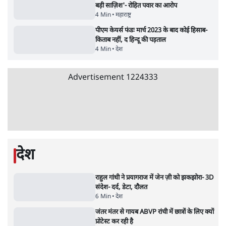
मार्क ज़करबर्ग का माफीनामाः ये बहुत अंदर की बात
है
9 Min
•
विश्लेषण
•
शीतल पी. सिंह
महुआ मोइत्रा से SC ने कहा- ' अंडों से क्यों डरती हैं?
स्वतंत्रता सेनानी सीने पर गोली खाते थे'
4 Min
•
देश
•
नेशनल ब्यूरो
Abhijeet Dipke Press Conference: CJP
का 'Kya Bolti Public' अभियान, चुनाव नहीं
लड़ेगी CJP!
दिल्ली
•
सत्य ब्यूरो
झारखंड में छात्र नेताओं और सरकार की बातचीत
बेनतीजा, आंदोलन जारी
5 Min
•
देश
•
सत्य ब्यूरो
Advertisement
122455