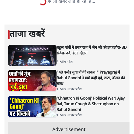
अमेरिका-इसराइल ईरान युद्ध: हॉर्मुज
जलडमरूमध्य बंद; भारत पर क्या असर
पड़ेगा?
दुनिया
|
1 MAR, 2026
होर्मुज स्ट्रेट
अमेरिका-इसराइल और ईरान में तनाव से हॉर्मुज जलडमरूमध्य बंद
होने का दुनिया और भारत की ऊर्जा सुरक्षा, ईंधन आपूर्ति क्या असर
होगा?