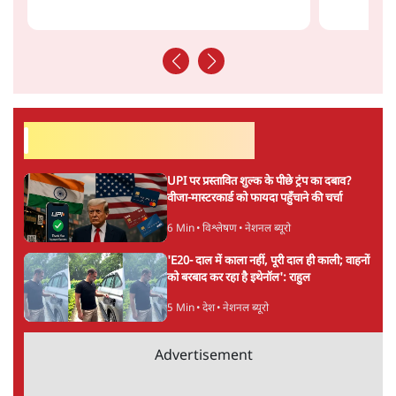
राहुल गांधी ने प्रयागराज में जेन ज़ी को झकझोरा- 3D
संदेश- दर्द, डेटा, दौलत
6 Min
•
देश
"40 करोड़ युवाओं की ताकत!" Prayagraj में
Rahul Gandhi ने क्यों कही दर्द, डाटा, दौलत की
बात?
1 Min
•
उत्तर प्रदेश
'Chhatron Ki Goonj' Political War! Ajay
Rai, Tarun Chugh & Shatrughan on
Rahul Gandhi
1 Min
•
उत्तर प्रदेश
Advertisement
Amit Shah कब आएंगे Parliament?
Shravan Garg का बड़ा दावा
1 Min
•
दिल्ली