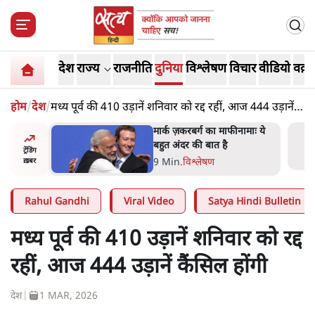
देश
राज्य
राजनीति
दुनिया
विश्लेषण
विचार
वीडियो
वक़्त
होम
/
देश
/
मध्य पूर्व की 410 उड़ानें शनिवार को रद्द रहीं, आज 444 उड़ानें
कैंसिल होंगी
र’ भागवत
मार्क ज़करबर्ग का माफीनामाः ये
ेंः
बहुत अंदर की बात है
ट्रेंडिंग
9 Min
.
विश्लेषण
ख़बर
Rahul Gandhi
Viral Video
Satya Hindi Bulletin
मध्य पूर्व की 410 उड़ानें शनिवार को रद्द
रहीं, आज 444 उड़ानें कैंसिल होंगी
देश
|
1 MAR, 2026