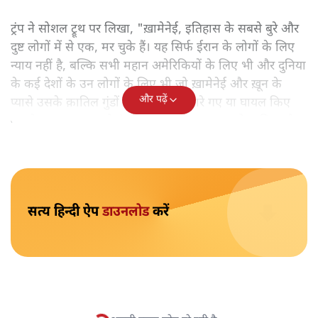
इंसाफ' और अमेरिकियों और उन दूसरे लोगों के लिए इंसाफ
बताया, जिनको ख़ामेनेई की लीडरशिप में नुक़सान हुआ।
ट्रंप ने सोशल ट्रूथ पर लिखा, "ख़ामेनेई, इतिहास के सबसे बुरे और
दुष्ट लोगों में से एक, मर चुके हैं। यह सिर्फ ईरान के लोगों के लिए
न्याय नहीं है, बल्कि सभी महान अमेरिकियों के लिए भी और दुनिया
के कई देशों के उन लोगों के लिए भी जो ख़ामेनेई और ख़ून के
और पढ़ें
प्यासे उसके क़ातिल गुंडों के गिरोह द्वारा मारे गए या घायल किए
गए थे।' ह्वाइट हाउस ने ट्रंप के बयान को एक्स पर पोस्ट किया है।
सत्य हिन्दी ऐप
डाउनलोड
करें