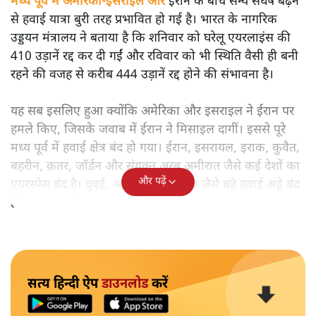
मध्य पूर्व में अमेरिका-इसराइल और
ईरान के बीच सैन्य संघर्ष बढ़ने
से हवाई यात्रा बुरी तरह प्रभावित हो गई है। भारत के नागरिक
उड्डयन मंत्रालय ने बताया है कि शनिवार को घरेलू एयरलाइंस की
410 उड़ानें रद्द कर दी गईं और रविवार को भी स्थिति वैसी ही बनी
रहने की वजह से करीब 444 उड़ानें रद्द होने की संभावना है।
यह सब इसलिए हुआ क्योंकि अमेरिका और इसराइल ने ईरान पर
हमले किए, जिसके जवाब में ईरान ने मिसाइल दागीं। इससे पूरे
मध्य पूर्व में हवाई क्षेत्र बंद हो गया। ईरान, इसरायल, इराक, कुवैत,
बहरीन, क़तर, जॉर्डन और संयुक्त अरब अमीरात जैसे कई देशों का
और पढ़ें
एयरस्पेस बंद है। दुबई, अबू धाबी और दोहा जैसे बड़े हवाई अड्डे बंद
हो गए या उड़ानें रद्द कर दी गईं।
सत्य हिन्दी ऐप
डाउनलोड
करें