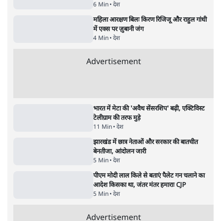
पाठकों की पसन्द
जनता का 2.32 करोड़ रोज़ाना खर्चः योगी सरकार ने
विज्ञापनों पर उड़ाने में मोदी 3.0 को भी पीछे छोड़ा
7 Min
•
उत्तर प्रदेश
शिक्षा संस्थान ‘विद्यार्थी’ नहीं, ‘अनुयायी’ तैयार कर
रहे, राहुल गांधी के बयान से छिड़ी नई बहस
6 Min
•
वक़्त-बेवक़्त
क्या 95 साल पुराने भारतीय सांख्यिकी संस्थान की
स्वायत्तता पर भी अब मंडरा रहा ख़तरा?
8 Min
•
विश्लेषण
Advertisement