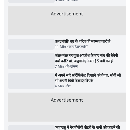
सर्वाधिक पढ़ी गयी खबरें
UPI पर प्रस्तावित शुल्क के पीछे ट्रंप का दबाव?
वीजा-मास्टरकार्ड को फायदा पहुँचाने की चर्चा
6 Min
•
विश्लेषण
•
नेशनल ब्यूरो
'E20- दाल में काला नहीं, पूरी दाल ही काली; वाहनों
को बरबाद कर रहा है इथेनॉल': राहुल
5 Min
•
देश
•
नेशनल ब्यूरो
Advertisement
BJP और मोदी ‘गॉडफादर’ भागवत की Gen Z पर
सलाह मानेंः अभिजीत दिपके
5 Min
•
देश
•
राजनीतिक ब्यूरो