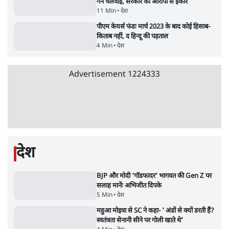
क्या 95 साल पुराने भारतीय सांख्यिकी संस्थान की
स्वायत्तता पर भी अब मंडरा रहा ख़तरा?
8 Min
•
विश्लेषण
Advertisement
उलटबांसीः राष्ट्र के चरित्र की मरम्मत जारी है
11 Min
•
व्यंग्य/उलटबाँसी
जंतर-मंतर पर युवा आक्रोश के बाद संघ की बेचैनी
क्यों बढ़ी? प्रो. अपूर्वानंद ने बताईं 5 बड़ी वजहें
7 Min
•
विश्लेषण
'महाराष्ट्र में गैर बीजेपी वोटरों के नामों को काटने की
बड़ी साज़िश'- रोहित पवार का आरोप
4 Min
•
महाराष्ट्र
Advertisement