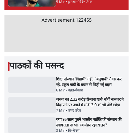
Advertisement
जनता का 2.32 करोड़ रोज़ाना खर्चः योगी सरकार ने
विज्ञापनों पर उड़ाने में मोदी 3.0 को भी पीछे छोड़ा
7 Min
•
उत्तर प्रदेश
•
नेशनल ब्यूरो
उलटबांसीः राष्ट्र के चरित्र की मरम्मत जारी है
11 Min
•
व्यंग्य/उलटबाँसी
•
मुकेश कुमार
भागवत बोले- 'जेन ज़ी पर आँख मूंदकर भरोसा,
आंदोलन देश-विरोधी नहीं'; अतुल लिमये बोले थे-
'एंटी नेशनल'
6 Min
•
देश
•
नेशनल ब्यूरो
अतीक अहमद के बेटे अबान अहमद की सड़क हादसे
में मौत, जेल में बंद भाई से मिलने जा रहे थे
5 Min
•
उत्तर प्रदेश
•
लखनऊ ब्यूरो