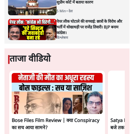
Advertisement
महुआ मोइत्रा से SC ने कहा- ' अंडों से क्यों डरती हैं?
स्वतंत्रता सेनानी सीने पर गोली खाते थे'
4 Min
•
देश
राहुल गांधी के जेन ज़ी इवेंट 'छात्रों की गूंज' को शर्तों
के साथ मंज़ूरी देना पड़ा
5 Min
•
देश
झारखंड प्रोटेस्ट: तबीयत बिगड़ने पर छात्र अस्पताल में
भर्ती; AISA भी हुई प्रोटेस्ट में शामिल
6 Min
•
झारखंड
Advertisement