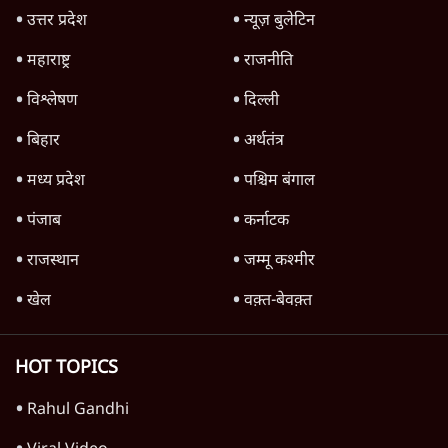
3 Min
•
देश
Advertisement
फेसबुक-एक्स को अवैध एआई कंटेंट, डीपफेक अब
36 नहीं, 3 घंटे में हटाना होगा? सरकार का नया
प्रस्ताव
6 Min
•
देश
Advertisement
1345566
TOP CATEGORIES