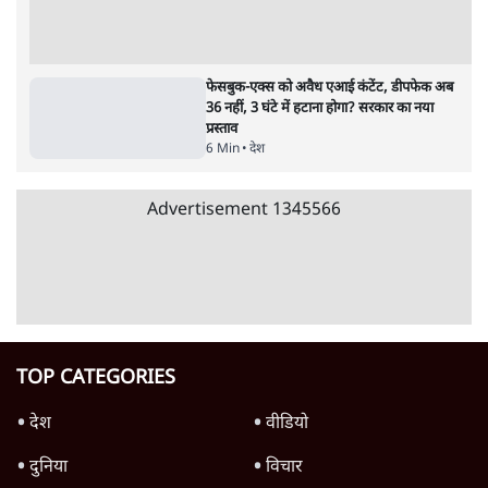
महुआ मोइत्रा से SC ने कहा- ' अंडों से क्यों डरती हैं?
स्वतंत्रता सेनानी सीने पर गोली खाते थे'
4 Min
•
देश
राहुल गांधी के जेन ज़ी इवेंट 'छात्रों की गूंज' को शर्तों
के साथ मंज़ूरी देना पड़ा
5 Min
•
देश
Advertisement
SC-ST आरक्षण में क्रीमी लेयर क्यों नहीं? केंद्र ने
सुप्रीम कोर्ट में बताया कारण
5 Min
•
देश
सीजेपी ने अपना 4 सूत्री एजेंडा जारी किया- शिक्षा,
रोज़गार, सरकारी संस्थाओं की जवाबदेही
3 Min
•
देश
पीएम मोदी की विदेश यात्राएंः 74.59 करोड़ रुपये
खर्च, हर घंटे करीब 12.4 लाख