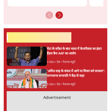
SC-ST आरक्षण में क्रीमी लेयर क्यों नहीं? केंद्र ने
सुप्रीम कोर्ट में बताया कारण
5 Min
•
देश
पेपर लीक घोटाले की सच्चाई: छात्रों के विरोध और
भर्ती में धोखाधड़ी पर राजेंद्र तिवारी। BJP बनाम
कांग्रेस।
विश्लेषण
ताजा वीडियो