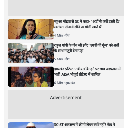
अगली खबर लोड हो रही है...
ताजा खबरें
UPI पर प्रस्तावित शुल्क के पीछे ट्रंप का दबाव?
वीजा-मास्टरकार्ड को फायदा पहुँचाने की चर्चा
6 Min
•
विश्लेषण
मार्क ज़करबर्ग का माफीनामाः ये बहुत अंदर की बात
है
9 Min
•
विश्लेषण
BJP और मोदी ‘गॉडफादर’ भागवत की Gen Z पर
सलाह मानेंः अभिजीत दिपके
5 Min
•
देश