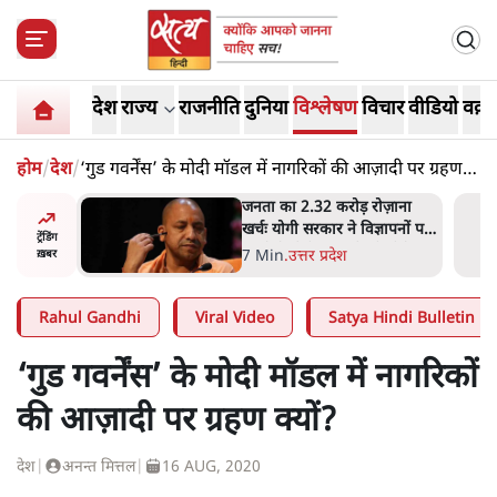
देश
राज्य
राजनीति
दुनिया
विश्लेषण
विचार
वीडियो
वक़्त
होम
/
देश
/
‘गुड गवर्नेंस’ के मोदी मॉडल में नागरिकों की आज़ादी पर ग्रहण
क्यों?
ोज़ाना
उलटबांसीः राष्ट्र के चरित्र की मरम्मत
्ञापनों पर
जारी है
ट्रेंडिंग
भी पीछे
11 Min
.
व्यंग्य/उलटबाँसी
ख़बर
Rahul Gandhi
Viral Video
Satya Hindi Bulletin
‘गुड गवर्नेंस’ के मोदी मॉडल में नागरिकों
की आज़ादी पर ग्रहण क्यों?
देश
|
अनन्त मित्तल
|
16 AUG, 2020