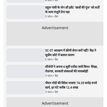
राहुल गांधी ने कहा- अमित शाह ने ही छात्रों पर पैलेट
गन चलवाई, सरकार का आरोपों से इंकार
11 Min
•
देश
पीएम केयर्स फंडः मार्च 2023 के बाद कोई हिसाब-
किताब नहीं, द हिन्दू की पड़ताल
4 Min
•
देश
Advertisement
1224333
देश
BJP और मोदी ‘गॉडफादर’ भागवत की Gen Z पर
सलाह मानेंः अभिजीत दिपके
5 Min
•
देश