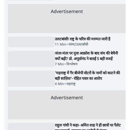
शेख हसीना की प्रेस कॉन्फ्रेंस में शामिल हुए क्रिकेटर
शाकिब अल हसन के घर पर पेट्रोल बम से हमला
5 Min
•
दुनिया
•
विदेश डेस्क
Advertisement
122455
पाठकों की पसन्द
शिक्षा संस्थान ‘विद्यार्थी’ नहीं, ‘अनुयायी’ तैयार कर
रहे, राहुल गांधी के बयान से छिड़ी नई बहस
6 Min
•
वक़्त-बेवक़्त
जनता का 2.32 करोड़ रोज़ाना खर्चः योगी सरकार ने
विज्ञापनों पर उड़ाने में मोदी 3.0 को भी पीछे छोड़ा
7 Min
•
उत्तर प्रदेश