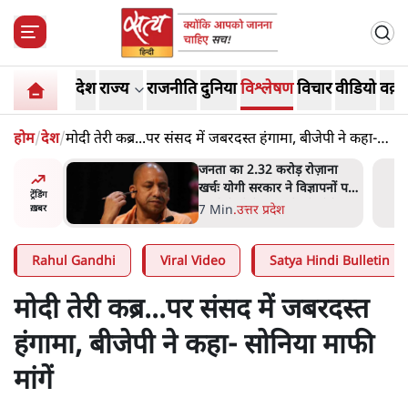
देश
राज्य
राजनीति
दुनिया
विश्लेषण
विचार
वीडियो
वक़्त
होम
/
देश
/
मोदी तेरी कब्र...पर संसद में जबरदस्त हंगामा, बीजेपी ने कहा-
सोनिया माफी मांगें
ोज़ाना
उलटबांसीः राष्ट्र के चरित्र की मरम्मत
्ञापनों पर
जारी है
ट्रेंडिंग
भी पीछे
11 Min
.
व्यंग्य/उलटबाँसी
ख़बर
Rahul Gandhi
Viral Video
Satya Hindi Bulletin
मोदी तेरी कब्र...पर संसद में जबरदस्त
हंगामा, बीजेपी ने कहा- सोनिया माफी
मांगें