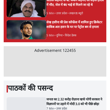
विज्ञापनों पर उड़ाने में मोदी 3.0 को भी पीछे छोड़ा
7 Min
•
उत्तर प्रदेश
•
नेशनल ब्यूरो
उलटबांसीः राष्ट्र के चरित्र की मरम्मत जारी है
11 Min
•
व्यंग्य/उलटबाँसी
•
मुकेश कुमार
भागवत बोले- 'जेन ज़ी पर आँख मूंदकर भरोसा,
आंदोलन देश-विरोधी नहीं'; अतुल लिमये बोले थे-
'एंटी नेशनल'
6 Min
•
देश
•
नेशनल ब्यूरो
अतीक अहमद के बेटे अबान अहमद की सड़क हादसे
में मौत, जेल में बंद भाई से मिलने जा रहे थे
5 Min
•
उत्तर प्रदेश
•
लखनऊ ब्यूरो
शेख हसीना की प्रेस कॉन्फ्रेंस में शामिल हुए क्रिकेटर
शाकिब अल हसन के घर पर पेट्रोल बम से हमला
5 Min
•
दुनिया
•
विदेश डेस्क