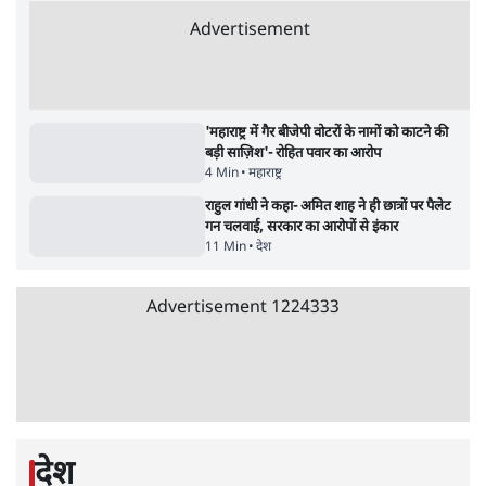
उलटबांसीः राष्ट्र के चरित्र की मरम्मत जारी है
11 Min
•
व्यंग्य/उलटबाँसी
जंतर-मंतर पर युवा आक्रोश के बाद संघ की बेचैनी
क्यों बढ़ी? प्रो. अपूर्वानंद ने बताईं 5 बड़ी वजहें
7 Min
•
विश्लेषण
मैं अपने सारे सर्टिफिकेट दिखाने को तैयार, मोदी जी
भी अपनी डिग्री दिखाएंः दिपके
4 Min
•
देश
Advertisement
'महाराष्ट्र में गैर बीजेपी वोटरों के नामों को काटने की
बड़ी साज़िश'- रोहित पवार का आरोप
4 Min
•
महाराष्ट्र
राहुल गांधी ने कहा- अमित शाह ने ही छात्रों पर पैलेट