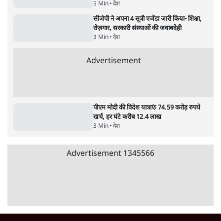
4 Min
•
देश
Advertisement
राहुल गांधी के जेन ज़ी इवेंट 'छात्रों की गूंज' को शर्तों
के साथ मंज़ूरी देना पड़ा
5 Min
•
देश
SC-ST आरक्षण में क्रीमी लेयर क्यों नहीं? केंद्र ने
सुप्रीम कोर्ट में बताया कारण
5 Min
•
देश
सीजेपी ने अपना 4 सूत्री एजेंडा जारी किया- शिक्षा,
रोज़गार, सरकारी संस्थाओं की जवाबदेही
3 Min
•
देश
Advertisement