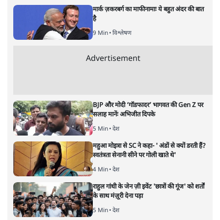
ताजा खबरें
'E20- दाल में काला नहीं, पूरी दाल ही काली; वाहनों
को बरबाद कर रहा है इथेनॉल': राहुल
5 Min
•
देश
UPI पर प्रस्तावित शुल्क के पीछे ट्रंप का दबाव?
वीजा-मास्टरकार्ड को फायदा पहुँचाने की चर्चा
6 Min
•
विश्लेषण
मार्क ज़करबर्ग का माफीनामाः ये बहुत अंदर की बात
है
9 Min
•
विश्लेषण
Advertisement