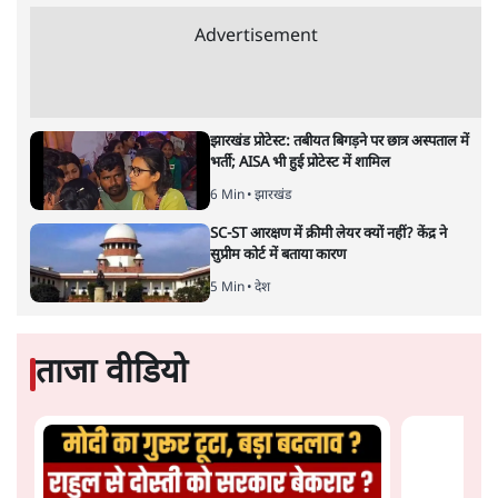
BJP और मोदी ‘गॉडफादर’ भागवत की Gen Z पर
सलाह मानेंः अभिजीत दिपके
5 Min
•
देश
महुआ मोइत्रा से SC ने कहा- ' अंडों से क्यों डरती हैं?
स्वतंत्रता सेनानी सीने पर गोली खाते थे'
4 Min
•
देश
राहुल गांधी के जेन ज़ी इवेंट 'छात्रों की गूंज' को शर्तों
के साथ मंज़ूरी देना पड़ा
5 Min
•
देश
Advertisement
झारखंड प्रोटेस्ट: तबीयत बिगड़ने पर छात्र अस्पताल में
भर्ती; AISA भी हुई प्रोटेस्ट में शामिल
6 Min
•
झारखंड