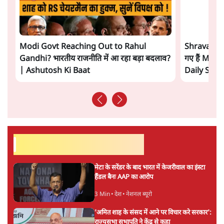
SC-ST आरक्षण में क्रीमी लेयर क्यों नहीं? केंद्र ने
सुप्रीम कोर्ट में बताया कारण
5 Min
•
देश
ताजा वीडियो
Modi Govt Reaching Out to Rahul
Shravan Ga
Gandhi? भारतीय राजनीति में आ रहा बड़ा बदलाव?
गए हैं Modi
| Ashutosh Ki Baat
Daily Sho