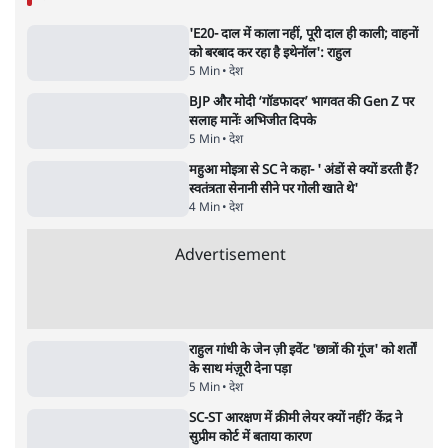
गन चलवाई, सरकार का आरोपों से इंकार
11 Min
•
देश
Advertisement
1224333
देश
'E20- दाल में काला नहीं, पूरी दाल ही काली; वाहनों
को बरबाद कर रहा है इथेनॉल': राहुल
5 Min
•
देश
BJP और मोदी ‘गॉडफादर’ भागवत की Gen Z पर
सलाह मानेंः अभिजीत दिपके
5 Min
•
देश
महुआ मोइत्रा से SC ने कहा- ' अंडों से क्यों डरती हैं?
स्वतंत्रता सेनानी सीने पर गोली खाते थे'