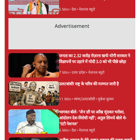
सर्वाधिक पढ़ी गयी खबरें
मेटा के सरेंडर के बाद भारत में केजरीवाल का इंस्टा
हैंडल बैनः AAP का आरोप
3 Min
•
देश
•
नेशनल ब्यूरो
'अमित शाह के संसद में आने पर विचार करे सरकार':
राज्यसभा सभापति ने केंद्र से कहा
5 Min
•
देश
•
नेशनल ब्यूरो
Advertisement
जनता का 2.32 करोड़ रोज़ाना खर्चः योगी सरकार ने