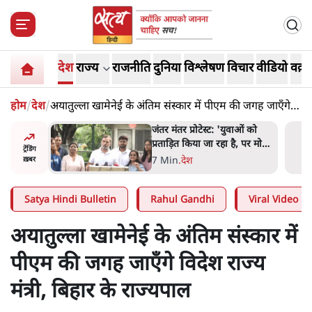
देश
राज्य
राजनीति
दुनिया
विश्लेषण
विचार
वीडियो
वक़्त
होम
/
देश
/
अयातुल्ला खामेनेई के अंतिम संस्कार में पीएम की जगह जाएँगे
विदेश राज्य मंत्री, बिहार के राज्यपाल
ाओं को
पेंटर प्रशांत की दर्दनाक दास्तान-
ै, पर मोदी-
जंतर मंतर पर पैलेट गन से 5 नहीं,
ट्रेंडिंग
 नहीं'-
6 लोग घायल हुए
6 Min
.
देश
ख़बर
Satya Hindi Bulletin
Rahul Gandhi
Viral Video
अयातुल्ला खामेनेई के अंतिम संस्कार में
पीएम की जगह जाएँगे विदेश राज्य
मंत्री, बिहार के राज्यपाल