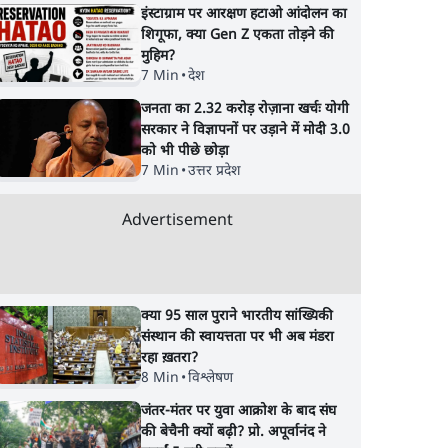
इंस्टाग्राम पर आरक्षण हटाओ आंदोलन का
शिगूफा, क्या Gen Z एकता तोड़ने की
मुहिम?
7 Min
•
देश
जनता का 2.32 करोड़ रोज़ाना खर्चः योगी
सरकार ने विज्ञापनों पर उड़ाने में मोदी 3.0
को भी पीछे छोड़ा
7 Min
•
उत्तर प्रदेश
Advertisement
क्या 95 साल पुराने भारतीय सांख्यिकी
संस्थान की स्वायत्तता पर भी अब मंडरा
रहा ख़तरा?
8 Min
•
विश्लेषण
जंतर-मंतर पर युवा आक्रोश के बाद संघ
की बेचैनी क्यों बढ़ी? प्रो. अपूर्वानंद ने