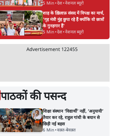
5 Min
•
देश
•
नेशनल ब्यूरो
शाह के ख़िलाफ़ संसद में विपक्ष का मार्च,
'गृह मंत्री मुंह छुपा रहे हैं क्योंकि वो छात्रों
के गुनहगार हैं'
5 Min
•
देश
•
नेशनल ब्यूरो
Advertisement
122455
पाठकों की पसन्द
शिक्षा संस्थान ‘विद्यार्थी’ नहीं, ‘अनुयायी’
तैयार कर रहे, राहुल गांधी के बयान से
छिड़ी नई बहस
6 Min
•
वक़्त-बेवक़्त