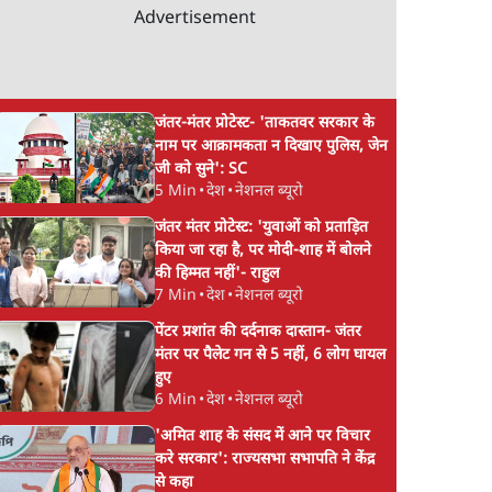
Advertisement
जंतर-मंतर प्रोटेस्ट- 'ताकतवर सरकार के
नाम पर आक्रामकता न दिखाए पुलिस, जेन
जी को सुने': SC
5 Min
•
देश
•
नेशनल ब्यूरो
जंतर मंतर प्रोटेस्ट: 'युवाओं को प्रताड़ित
किया जा रहा है, पर मोदी-शाह में बोलने
की हिम्मत नहीं'- राहुल
7 Min
•
देश
•
नेशनल ब्यूरो
पेंटर प्रशांत की दर्दनाक दास्तान- जंतर
मंतर पर पैलेट गन से 5 नहीं, 6 लोग घायल
हुए
6 Min
•
देश
•
नेशनल ब्यूरो
'अमित शाह के संसद में आने पर विचार
करे सरकार': राज्यसभा सभापति ने केंद्र
से कहा