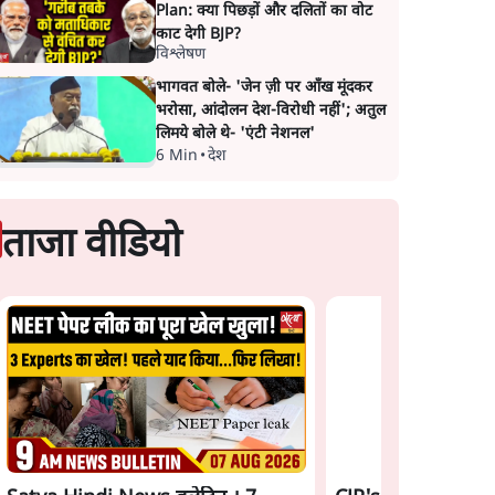
Plan: क्या पिछड़ों और दलितों का वोट
काट देगी BJP?
विश्लेषण
भागवत बोले- 'जेन ज़ी पर आँख मूंदकर
भरोसा, आंदोलन देश-विरोधी नहीं'; अतुल
लिमये बोले थे- 'एंटी नेशनल'
6 Min
•
देश
ताजा वीडियो