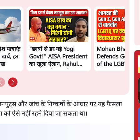
 यात्राएंः
"छात्रों से डर गई Yogi
Mohan Bhagwa
 खर्च, हर
Govt!" AISA President
Defends Gen Z! 
लाख
का खुला ऐलान, Rahul
of the LGBTQ
Gandhi से घबराई UP
Community"—Is
Govt?
the RSS's New 
्त इनपुट्स और जांच के निष्कर्षों के आधार पर यह फैसला
रिया को ऐसे नहीं रहने दिया जा सकता था।