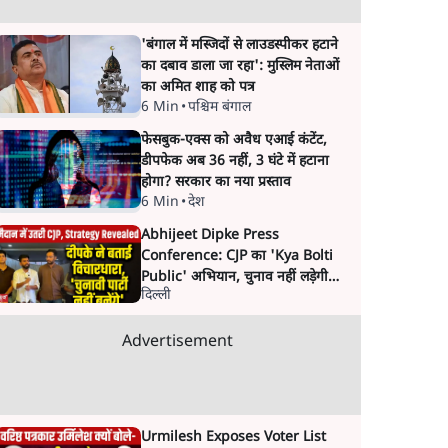
'बंगाल में मस्जिदों से लाउडस्पीकर हटाने
का दबाव डाला जा रहा': मुस्लिम नेताओं
का अमित शाह को पत्र
6 Min
•
पश्चिम बंगाल
फेसबुक-एक्स को अवैध एआई कंटेंट,
डीपफेक अब 36 नहीं, 3 घंटे में हटाना
होगा? सरकार का नया प्रस्ताव
6 Min
•
देश
Abhijeet Dipke Press
Conference: CJP का 'Kya Bolti
Public' अभियान, चुनाव नहीं लड़ेगी
दिल्ली
CJP!
Advertisement
Urmilesh Exposes Voter List