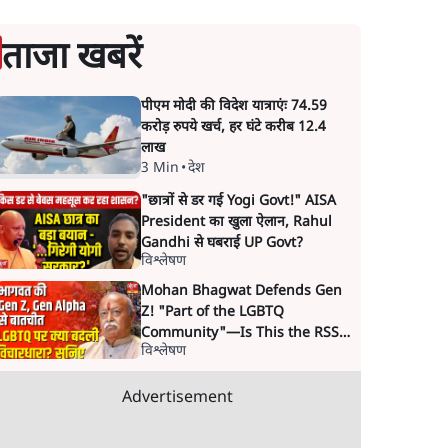
ताजा खबरें
पीएम मोदी की विदेश यात्राएंः 74.59
करोड़ रुपये खर्च, हर घंटे करीब 12.4
लाख
3 Min
•
देश
"छात्रों से डर गई Yogi Govt!" AISA
President का खुला ऐलान, Rahul
Gandhi से घबराई UP Govt?
विश्लेषण
Mohan Bhagwat Defends Gen
Z! "Part of the LGBTQ
Community"—Is This the RSS's
विश्लेषण
New Move?
Advertisement