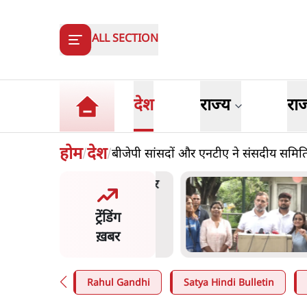
ALL SECTION
देश
राज्य
रा
होम
देश
बीजेपी सांसदों और एनटीए ने संसदीय समि
/
/
मंतर प्रोटेस्ट- 'ताकतवर सरकार
ज
ाम पर आक्रामकता न दिखाए
प
ट्रेंडिंग
, जेन जी को सुने': SC
श
ख़बर
n
.
देश
7
Rahul Gandhi
Satya Hindi Bulletin