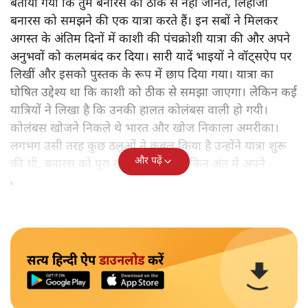
बताया गया कि तुम बनारस को ठीक से नहीं जानते, लिहाजा
बनारस को समझने की एक यात्रा करते हैं। इन सबों ने मिलकर
अगस्त के अंतिम दिनों में काशी की पंचक्रोशी यात्रा की और अपने
अनुभवों को कलमबंद कर दिया। सारी यादें भाइयों ने वॉट्सऐप पर
लिखीं और इसको पुस्तक के रूप में छाप दिया गया। यात्रा का
घोषित उद्देश्य था कि काशी को ठीक से समझा जाएगा। लेकिन कई
यात्रियों ने लिखा है कि उनकी हालत कोलंबस वाली हो गयी।
कोलंबस खोजने निकले थे भारत और खोज निकाला अमरीका।
लगभग उसी तरह कुछ ठलुओं ने कुबूल किया है उन्होंने यात्रा शुरू
और पढ़ें
की थी, बनारस को पूरा खोजने के लिए लेकिन अंत में अपने
आपको ही समझकर संतुष्ट हो गए।
सत्य हिन्दी ऐप
डाउनलोड
करें