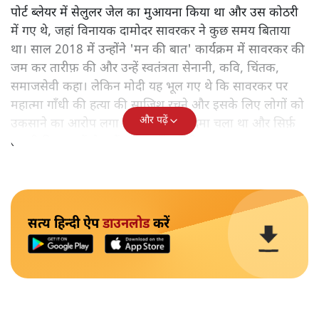
पोर्ट ब्लेयर में सेलुलर जेल का मुआयना किया था और उस कोठरी
में गए थे, जहां विनायक दामोदर सावरकर ने कुछ समय बिताया
था। साल 2018 में उन्होंने 'मन की बात' कार्यक्रम में सावरकर की
जम कर तारीफ़ की और उन्हें स्वतंत्रता सेनानी, कवि, चिंतक,
समाजसेवी कहा। लेकिन मोदी यह भूल गए थे कि सावरकर पर
महात्मा गाँधी की हत्या की साजिश रचने और इसके लिए लोगों को
और पढ़ें
उकसाने का आरोप लगा था, उन पर मुक़दमा चला था और सिर्फ़
तकनीकी कारणों से उन्हें सज़ा नहीं हुई थी।
सत्य हिन्दी ऐप
डाउनलोड
करें