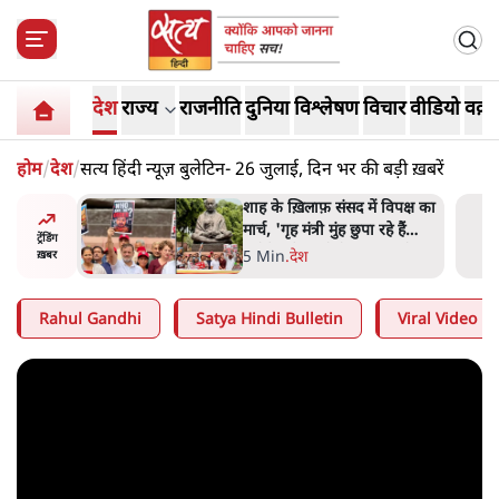
देश
राज्य
राजनीति
दुनिया
विश्लेषण
विचार
वीडियो
वक़्त
होम
/
देश
/
सत्य हिंदी न्यूज़ बुलेटिन- 26 जुलाई, दिन भर की बड़ी ख़बरें
 विपक्ष का
'अमित शाह के संसद में आने पर
हे हैं
विचार करे सरकार': राज्यसभा
ट्रेंडिंग
गार हैं'
सभापति ने केंद्र से कहा
5 Min
.
देश
ख़बर
Rahul Gandhi
Satya Hindi Bulletin
Viral Video