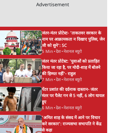
Advertisement
जंतर-मंतर प्रोटेस्ट- 'ताकतवर सरकार के
नाम पर आक्रामकता न दिखाए पुलिस, जेन
जी को सुने': SC
5 Min
•
देश
•
नेशनल ब्यूरो
जंतर मंतर प्रोटेस्ट: 'युवाओं को प्रताड़ित
किया जा रहा है, पर मोदी-शाह में बोलने
की हिम्मत नहीं'- राहुल
7 Min
•
देश
•
नेशनल ब्यूरो
पेंटर प्रशांत की दर्दनाक दास्तान- जंतर
मंतर पर पैलेट गन से 5 नहीं, 6 लोग घायल
हुए
6 Min
•
देश
•
नेशनल ब्यूरो
'अमित शाह के संसद में आने पर विचार
करे सरकार': राज्यसभा सभापति ने केंद्र
से कहा