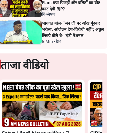
Plan: क्या पिछड़ों और दलितों का वोट
काट देगी BJP?
विश्लेषण
भागवत बोले- 'जेन ज़ी पर आँख मूंदकर
भरोसा, आंदोलन देश-विरोधी नहीं'; अतुल
लिमये बोले थे- 'एंटी नेशनल'
6 Min
•
देश
ताजा वीडियो