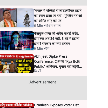
'बंगाल में मस्जिदों से लाउडस्पीकर हटाने
का दबाव डाला जा रहा': मुस्लिम नेताओं
का अमित शाह को पत्र
6 Min
•
पश्चिम बंगाल
फेसबुक-एक्स को अवैध एआई कंटेंट,
डीपफेक अब 36 नहीं, 3 घंटे में हटाना
होगा? सरकार का नया प्रस्ताव
6 Min
•
देश
Abhijeet Dipke Press
Conference: CJP का 'Kya Bolti
Public' अभियान, चुनाव नहीं लड़ेगी
दिल्ली
CJP!
Advertisement
Urmilesh Exposes Voter List