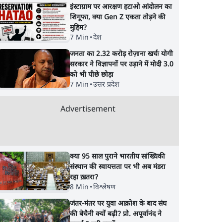
इंस्टाग्राम पर आरक्षण हटाओ आंदोलन का
शिगूफा, क्या Gen Z एकता तोड़ने की
मुहिम?
7 Min
•
देश
जनता का 2.32 करोड़ रोज़ाना खर्चः योगी
सरकार ने विज्ञापनों पर उड़ाने में मोदी 3.0
को भी पीछे छोड़ा
7 Min
•
उत्तर प्रदेश
Advertisement
क्या 95 साल पुराने भारतीय सांख्यिकी
संस्थान की स्वायत्तता पर भी अब मंडरा
रहा ख़तरा?
8 Min
•
विश्लेषण
जंतर-मंतर पर युवा आक्रोश के बाद संघ
की बेचैनी क्यों बढ़ी? प्रो. अपूर्वानंद ने