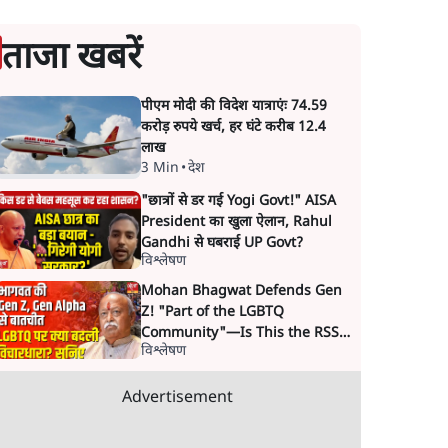
ताजा खबरें
पीएम मोदी की विदेश यात्राएंः 74.59
करोड़ रुपये खर्च, हर घंटे करीब 12.4
लाख
3 Min
•
देश
"छात्रों से डर गई Yogi Govt!" AISA
President का खुला ऐलान, Rahul
Gandhi से घबराई UP Govt?
विश्लेषण
Mohan Bhagwat Defends Gen
Z! "Part of the LGBTQ
Community"—Is This the RSS's
विश्लेषण
New Move?
Advertisement