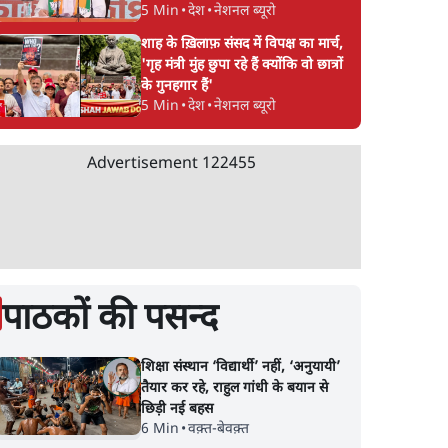
5 Min
•
देश
•
नेशनल ब्यूरो
शाह के ख़िलाफ़ संसद में विपक्ष का मार्च,
'गृह मंत्री मुंह छुपा रहे हैं क्योंकि वो छात्रों
के गुनहगार हैं'
5 Min
•
देश
•
नेशनल ब्यूरो
Advertisement
122455
पाठकों की पसन्द
शिक्षा संस्थान ‘विद्यार्थी’ नहीं, ‘अनुयायी’
तैयार कर रहे, राहुल गांधी के बयान से
छिड़ी नई बहस
6 Min
•
वक़्त-बेवक़्त