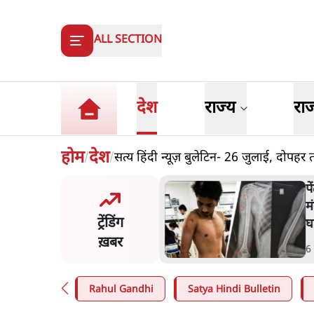
ALL SECTION
देश
राज्य
रा
होम
देश
सत्य हिंदी न्यूज़ बुलेटिन- 26 जुलाई, दोपहर 
/
/
मंतर प्रोटेस्ट: 'युवाओं को
प
ड़ित किया जा रहा है, पर मोदी-
म
ट्रेंडिंग
ें बोलने की हिम्मत नहीं'- राहुल
घ
ख़बर
n
.
देश
6
Rahul Gandhi
Satya Hindi Bulletin