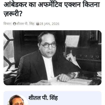
आंबेडकर का अफर्मेटिव एक्शन कितना
ज़रूरी?
विचार
|
शीतल पी. सिंह
|
28 JAN, 2026
शीतल पी. सिंह