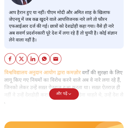
आप हैरान हुए या नहीं। पीएम मोदी और अमित शाह के खिलाफ
जेएनयू में जब कब्र खुदने वाले आपत्तिजनक नारे लगे तो फौरन
एफआईआर दर्ज की गई। छात्रों को देशद्रोही कहा गया। वैसे ही नारे
अब सवर्ण प्रदर्शनकारी पूरे देश में लगा रहे हैं तो चुप्पी है। कोई संज्ञान
लेने वाला नहीं है।
विश्वविद्यालय अनुदान आयोग द्वारा कमज़ोर
वर्गों की सुरक्षा के लिए
लागू किए गए नियमों का विरोध करने वाले अब वे नारे लगा रहे हैं,
जिनको लेकर उन्हें सख़्त ऐतराज़ हुआ करता था। सख़्त ऐतराज़ ही
और पढ़ें
नहीं वे उन्हें देशद्रोही करार देकर जेल भेज देना चाहते थे, उन्हें देश से
बाहर चले जाने को कह रहे थे।