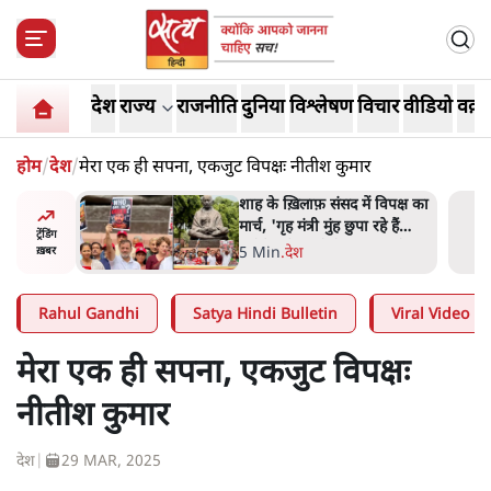
देश
राज्य
राजनीति
दुनिया
विश्लेषण
विचार
वीडियो
वक़्त
होम
/
देश
/
मेरा एक ही सपना, एकजुट विपक्षः नीतीश कुमार
 विपक्ष का
'अमित शाह के संसद में आने पर
हे हैं
विचार करे सरकार': राज्यसभा
ट्रेंडिंग
गार हैं'
सभापति ने केंद्र से कहा
5 Min
.
देश
ख़बर
Rahul Gandhi
Satya Hindi Bulletin
Viral Video
मेरा एक ही सपना, एकजुट विपक्षः
नीतीश कुमार
देश
|
29 MAR, 2025