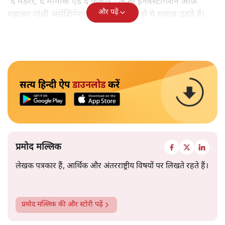
'द मर्डरर, द मोनार्क एंड द फ़कीर : अ न्यू इनवेस्टीगेशन ऑफ़
और पढ़ें
महात्मा गांधी असेशिनेशन' नामक किताब से ये सवाल उठते हैं।
सत्य हिन्दी ऐप
डाउनलोड
करें
प्रमोद मल्लिक
लेखक पत्रकार हैं, आर्थिक और अंतरराष्ट्रीय विषयों पर लिखते रहते हैं।
प्रमोद मल्लिक
की और स्टोरी पढ़ें