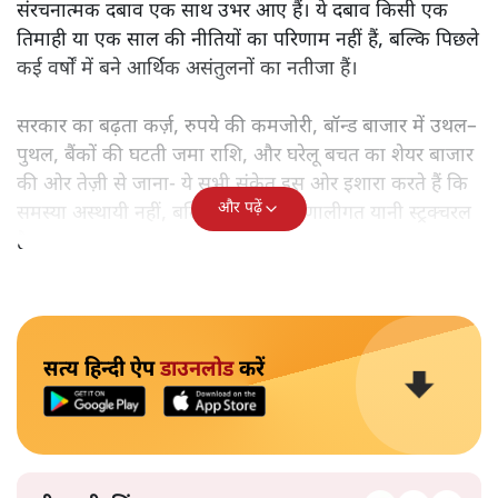
संरचनात्मक दबाव एक साथ उभर आए हैं। ये दबाव किसी एक
तिमाही या एक साल की नीतियों का परिणाम नहीं हैं, बल्कि पिछले
कई वर्षों में बने आर्थिक असंतुलनों का नतीजा हैं।
सरकार का बढ़ता कर्ज़, रुपये की कमजोरी, बॉन्ड बाजार में उथल–
पुथल, बैंकों की घटती जमा राशि, और घरेलू बचत का शेयर बाजार
की ओर तेज़ी से जाना- ये सभी संकेत इस ओर इशारा करते हैं कि
और पढ़ें
समस्या अस्थायी नहीं, बल्कि गहरी और प्रणालीगत यानी स्ट्रक्चरल
है।
सत्य हिन्दी ऐप
डाउनलोड
करें