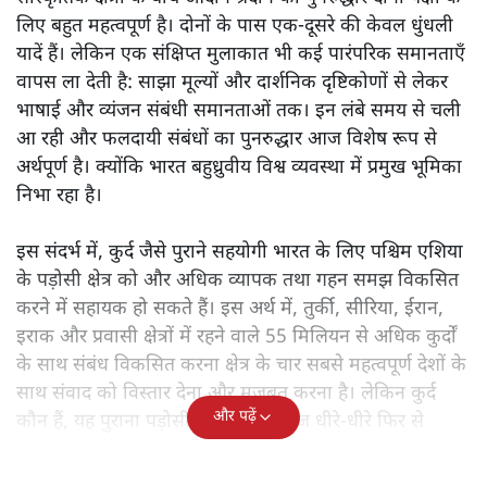
लिए बहुत महत्वपूर्ण है। दोनों के पास एक-दूसरे की केवल धुंधली
यादें हैं। लेकिन एक संक्षिप्त मुलाकात भी कई पारंपरिक समानताएँ
वापस ला देती है: साझा मूल्यों और दार्शनिक दृष्टिकोणों से लेकर
भाषाई और व्यंजन संबंधी समानताओं तक। इन लंबे समय से चली
आ रही और फलदायी संबंधों का पुनरुद्धार आज विशेष रूप से
अर्थपूर्ण है। क्योंकि भारत बहुध्रुवीय विश्व व्यवस्था में प्रमुख भूमिका
निभा रहा है।
इस संदर्भ में, कुर्द जैसे पुराने सहयोगी भारत के लिए पश्चिम एशिया
के पड़ोसी क्षेत्र को और अधिक व्यापक तथा गहन समझ विकसित
करने में सहायक हो सकते हैं। इस अर्थ में, तुर्की, सीरिया, ईरान,
इराक और प्रवासी क्षेत्रों में रहने वाले 55 मिलियन से अधिक कुर्दों
के साथ संबंध विकसित करना क्षेत्र के चार सबसे महत्वपूर्ण देशों के
साथ संवाद को विस्तार देना और मजबूत करना है। लेकिन कुर्द
और पढ़ें
कौन हैं, यह पुराना पड़ोसी जिसे भारत आज धीरे-धीरे फिर से
पहचान रहा है?