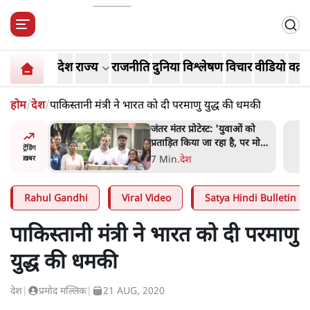
देश
राज्य
राजनीति
दुनिया
विश्लेषण
विचार
वीडियो
वक़्त
होम
/
देश
/
पाकिस्तानी मंत्री ने भारत को दी परमाणु युद्ध की धमकी
ाओं को
'अमित शाह के संसद में आने पर
ै, पर मोदी-
विचार करे सरकार': राज्यसभा
ट्रेंडिंग
 नहीं'-
सभापति ने केंद्र से कहा
5 Min
.
देश
ख़बर
Rahul Gandhi
Viral Video
Satya Hindi Bulletin
पाकिस्तानी मंत्री ने भारत को दी परमाणु
युद्ध की धमकी
देश
|
प्रमोद मल्लिक
|
21 AUG, 2020