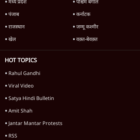
'महाराष्ट्र में गैर बीजेपी वोटरों के नामों को काटने की
बड़ी साज़िश'- रोहित पवार का आरोप
4 Min
•
महाराष्ट्र
राहुल गांधी ने कहा- अमित शाह ने ही छात्रों पर पैलेट
गन चलवाई, सरकार का आरोपों से इंकार
11 Min
•
देश
Advertisement
1224333
देश
राहुल गांधी के जेन ज़ी इवेंट 'छात्रों की गूंज' को शर्तों
के साथ मंज़ूरी देना पड़ा
5 Min
•
देश
SC-ST आरक्षण में क्रीमी लेयर क्यों नहीं? केंद्र ने