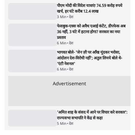
11 Min
•
व्यंग्य/उलटबाँसी
•
मुकेश कुमार
Advertisement
122455
पाठकों की पसन्द
शिक्षा संस्थान ‘विद्यार्थी’ नहीं, ‘अनुयायी’ तैयार कर
रहे, राहुल गांधी के बयान से छिड़ी नई बहस
6 Min
•
वक़्त-बेवक़्त
इंस्टाग्राम पर आरक्षण हटाओ आंदोलन का शिगूफा,
क्या Gen Z एकता तोड़ने की मुहिम?
7 Min
•
देश
जनता का 2.32 करोड़ रोज़ाना खर्चः योगी सरकार ने