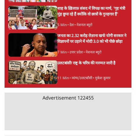
Advertisement
पेपर लीक घोटाले की सच्चाई: छात्रों के विरोध और
भर्ती में धोखाधड़ी पर राजेंद्र तिवारी। BJP बनाम
कांग्रेस।
विश्लेषण
सीजेपी ने अपना 4 सूत्री एजेंडा जारी किया- शिक्षा,
रोज़गार, सरकारी संस्थाओं की जवाबदेही
3 Min
•
देश
पीएम मोदी की विदेश यात्राएंः 74.59 करोड़ रुपये
खर्च, हर घंटे करीब 12.4 लाख
3 Min
•
देश
Advertisement