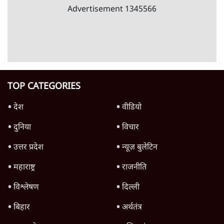
विज्ञापनों पर उड़ाने में मोदी 3.0 को भी पीछे छोड़ा
7 Min
•
उत्तर प्रदेश
Advertisement
क्या 95 साल पुराने भारतीय सांख्यिकी संस्थान की
स्वायत्तता पर भी अब मंडरा रहा ख़तरा?
8 Min
•
विश्लेषण
उलटबांसीः राष्ट्र के चरित्र की मरम्मत जारी है
11 Min
•
व्यंग्य/उलटबाँसी
जंतर-मंतर पर युवा आक्रोश के बाद संघ की बेचैनी
क्यों बढ़ी? प्रो. अपूर्वानंद ने बताईं 5 बड़ी वजहें
7 Min
•
विश्लेषण
Advertisement