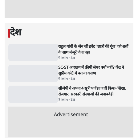
जंतर मंतर प्रोटेस्ट: 'युवाओं को प्रताड़ित किया जा रहा
है, पर मोदी-शाह में बोलने की हिम्मत नहीं'- राहुल
7 Min
•
देश
•
नेशनल ब्यूरो
'अमित शाह के संसद में आने पर विचार करे सरकार':
राज्यसभा सभापति ने केंद्र से कहा
5 Min
•
देश
•
नेशनल ब्यूरो
शाह के ख़िलाफ़ संसद में विपक्ष का मार्च, 'गृह मंत्री
मुंह छुपा रहे हैं क्योंकि वो छात्रों के गुनहगार हैं'
5 Min
•
देश
•
नेशनल ब्यूरो
जनता का 2.32 करोड़ रोज़ाना खर्चः योगी सरकार ने
विज्ञापनों पर उड़ाने में मोदी 3.0 को भी पीछे छोड़ा
7 Min
•
उत्तर प्रदेश
•
नेशनल ब्यूरो
उलटबांसीः राष्ट्र के चरित्र की मरम्मत जारी है