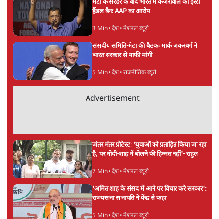
अगली खबर लोड हो रही है...
ताजा खबरें
राहुल गांधी के जेन ज़ी इवेंट 'छात्रों की गूंज' को शर्तों
के साथ मंज़ूरी देना पड़ा
5 Min
•
देश
झारखंड प्रोटेस्ट: तबीयत बिगड़ने पर छात्र अस्पताल में
भर्ती; AISA भी हुई प्रोटेस्ट में शामिल
6 Min
•
झारखंड
SC-ST आरक्षण में क्रीमी लेयर क्यों नहीं? केंद्र ने
सुप्रीम कोर्ट में बताया कारण
5 Min
•
देश