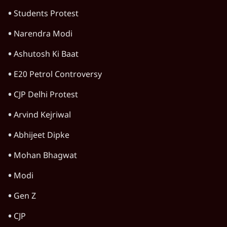
सुप्रीम कोर्ट में बताया कारण
5 Min
•
देश
सीजेपी ने अपना 4 सूत्री एजेंडा जारी किया- शिक्षा,
रोज़गार, सरकारी संस्थाओं की जवाबदेही
3 Min
•
देश
Advertisement
पीएम मोदी की विदेश यात्राएंः 74.59 करोड़ रुपये
खर्च, हर घंटे करीब 12.4 लाख
3 Min
•
देश
फेसबुक-एक्स को अवैध एआई कंटेंट, डीपफेक अब
36 नहीं, 3 घंटे में हटाना होगा? सरकार का नया
प्रस्ताव
6 Min
•
देश
भागवत बोले- 'जेन ज़ी पर आँख मूंदकर भरोसा,
आंदोलन देश-विरोधी नहीं'; अतुल लिमये बोले थे-
'एंटी नेशनल'