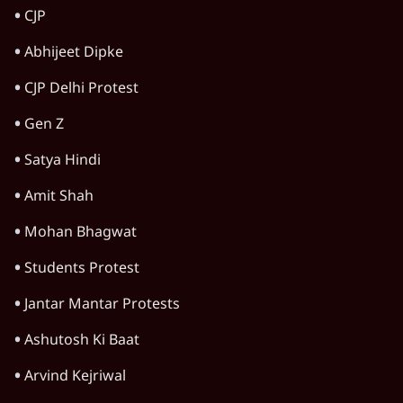
देश
अयोध्या राम मंदिर चढ़ावा चोरी मामले की जांच पूरी,
अगले महीने दाखिल होगी चार्जशीट
3 Min
•
देश
राहुल गांधी ने प्रयागराज में जेन ज़ी को झकझोरा- 3D
संदेश- दर्द, डेटा, दौलत
6 Min
•
देश
जंतर मंतर से गायब ABVP रांची में छात्रों के लिए क्यों
प्रोटेस्ट कर रही है
6 Min
•
देश
Advertisement
महिला आरक्षण बिलः किरण रिजिजू और राहुल गांधी
में एक्स पर ज़ुबानी जंग
4 Min
•
देश