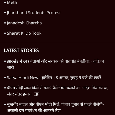
भारत में मेटा की 'अवैध सेंसरशिप' बढ़ी, एक्टिविस्ट
टेलीग्राम की तरफ मुड़े
11 Min
•
देश
झारखंड में छात्र नेताओं और सरकार की बातचीत
बेनतीजा, आंदोलन जारी
5 Min
•
देश
Advertisement
पीएम मोदी लाल किले से बताएं पैलेट गन चलाने का
आदेश किसका था, जंतर मंतर हमाराः CJP
5 Min
•
देश
Advertisement
1345566