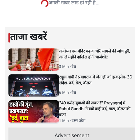
सत्य हिन्दी ऐप
डाउनलोड
करें
प्रीति सिंह
प्रीति सिंह
की और स्टोरी पढ़ें
मोदी कैसे बना रहे हैं हिंदू राष्ट्र?
विचार
|
आशुतोष
|
19 DEC, 2019