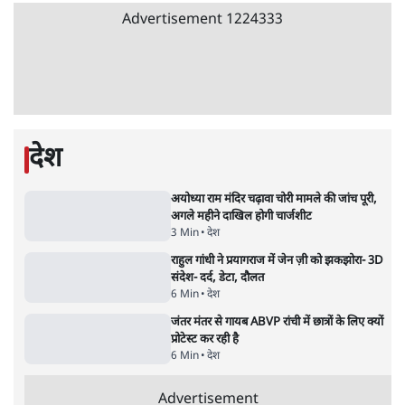
'E20- दाल में काला नहीं, पूरी दाल ही काली; वाहनों
को बरबाद कर रहा है इथेनॉल': राहुल
5 Min
•
देश
•
नेशनल ब्यूरो
Advertisement
BJP और मोदी ‘गॉडफादर’ भागवत की Gen Z पर
सलाह मानेंः अभिजीत दिपके
5 Min
•
देश
•
राजनीतिक ब्यूरो
मार्क ज़करबर्ग का माफीनामाः ये बहुत अंदर की बात
है
9 Min
•
विश्लेषण
•
शीतल पी. सिंह
महुआ मोइत्रा से SC ने कहा- ' अंडों से क्यों डरती हैं?
स्वतंत्रता सेनानी सीने पर गोली खाते थे'