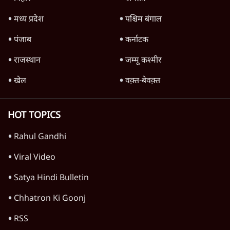
भी अपनी डिग्री दिखाएंः दिपके
4 Min
•
देश
Advertisement
'महाराष्ट्र में गैर बीजेपी वोटरों के नामों को काटने की
बड़ी साज़िश'- रोहित पवार का आरोप
4 Min
•
महाराष्ट्र
पीएम केयर्स फंडः मार्च 2023 के बाद कोई हिसाब-
किताब नहीं, द हिन्दू की पड़ताल
4 Min
•
देश
Advertisement
1224333