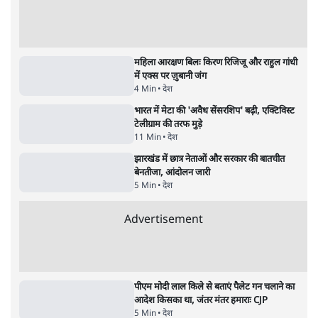
4 Min
•
देश
•
नेशनल ब्यूरो
झारखंड में छात्र नेताओं और सरकार की बातचीत
बेनतीजा, आंदोलन जारी
5 Min
•
देश
•
सत्य ब्यूरो
राहुल गांधी के जेन ज़ी इवेंट 'छात्रों की गूंज' को शर्तों
के साथ मंज़ूरी देना पड़ा
5 Min
•
देश
•
राजनीतिक ब्यूरो
Advertisement
122455
पाठकों की पसन्द