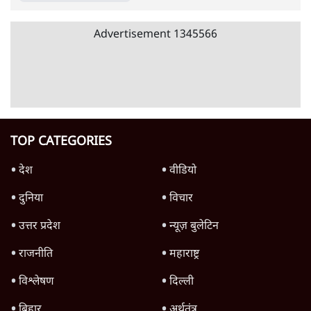
जनता का 2.32 करोड़ रोज़ाना खर्चः योगी सरकार ने
विज्ञापनों पर उड़ाने में मोदी 3.0 को भी पीछे छोड़ा
7 Min
•
उत्तर प्रदेश
शिक्षा संस्थान ‘विद्यार्थी’ नहीं, ‘अनुयायी’ तैयार कर
रहे, राहुल गांधी के बयान से छिड़ी नई बहस
6 Min
•
वक़्त-बेवक़्त
क्या 95 साल पुराने भारतीय सांख्यिकी संस्थान की
स्वायत्तता पर भी अब मंडरा रहा ख़तरा?
8 Min
•
विश्लेषण
Advertisement
उलटबांसीः राष्ट्र के चरित्र की मरम्मत जारी है
11 Min
•
व्यंग्य/उलटबाँसी
जंतर-मंतर पर युवा आक्रोश के बाद संघ की बेचैनी
क्यों बढ़ी? प्रो. अपूर्वानंद ने बताईं 5 बड़ी वजहें
7 Min
•
विश्लेषण
मैं अपने सारे सर्टिफिकेट दिखाने को तैयार, मोदी जी