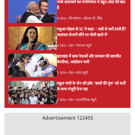
अयोध्या राम मंदिर चढ़ावा चोरी मामले की जांच पूरी,
अगले महीने दाखिल होगी चार्जशीट
3 Min
•
देश
राहुल गांधी ने प्रयागराज में जेन ज़ी को झकझोरा- 3D
संदेश- दर्द, डेटा, दौलत
6 Min
•
देश
"40 करोड़ युवाओं की ताकत!" Prayagraj में
Rahul Gandhi ने क्यों कही दर्द, डाटा, दौलत की
बात?
1 Min
•
उत्तर प्रदेश
Advertisement
'Chhatron Ki Goonj' Political War! Ajay
Rai, Tarun Chugh & Shatrughan on
Rahul Gandhi
1 Min
•
उत्तर प्रदेश