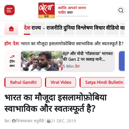
देश
राज्य
राजनीति
दुनिया
विश्लेषण
विचार
वीडियो
वक़्त
होम
/
देश
/
भारत का मौजूदा इसलामोफ़ोबिया स्वाभाविक और स्वतःस्फूर्त है?
दर’ भागवत
मार्क ज़करबर्ग का माफीनामाः ये
ेंः
बहुत अंदर की बात है
ट्रेंडिंग
9 Min
.
विश्लेषण
ख़बर
Rahul Gandhi
Viral Video
Satya Hindi Bulletin
भारत का मौजूदा इसलामोफ़ोबिया
स्वाभाविक और स्वतःस्फूर्त है?
देश
|
विजयशंकर चतुर्वेदी
|
21 DEC, 2019