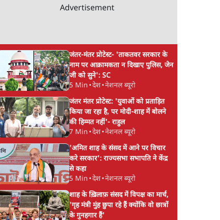
Advertisement
जंतर-मंतर प्रोटेस्ट- 'ताकतवर सरकार के
नाम पर आक्रामकता न दिखाए पुलिस, जेन
जी को सुने': SC
5 Min
•
देश
•
नेशनल ब्यूरो
जंतर मंतर प्रोटेस्ट: 'युवाओं को प्रताड़ित
किया जा रहा है, पर मोदी-शाह में बोलने
की हिम्मत नहीं'- राहुल
7 Min
•
देश
•
नेशनल ब्यूरो
'अमित शाह के संसद में आने पर विचार
करे सरकार': राज्यसभा सभापति ने केंद्र
से कहा
5 Min
•
देश
•
नेशनल ब्यूरो
शाह के ख़िलाफ़ संसद में विपक्ष का मार्च,
'गृह मंत्री मुंह छुपा रहे हैं क्योंकि वो छात्रों
के गुनहगार हैं'