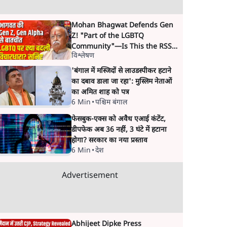
Mohan Bhagwat Defends Gen
Z! "Part of the LGBTQ
Community"—Is This the RSS's
विश्लेषण
New Move?
'बंगाल में मस्जिदों से लाउडस्पीकर हटाने
का दबाव डाला जा रहा': मुस्लिम नेताओं
का अमित शाह को पत्र
6 Min
•
पश्चिम बंगाल
फेसबुक-एक्स को अवैध एआई कंटेंट,
डीपफेक अब 36 नहीं, 3 घंटे में हटाना
होगा? सरकार का नया प्रस्ताव
6 Min
•
देश
Advertisement
Abhijeet Dipke Press