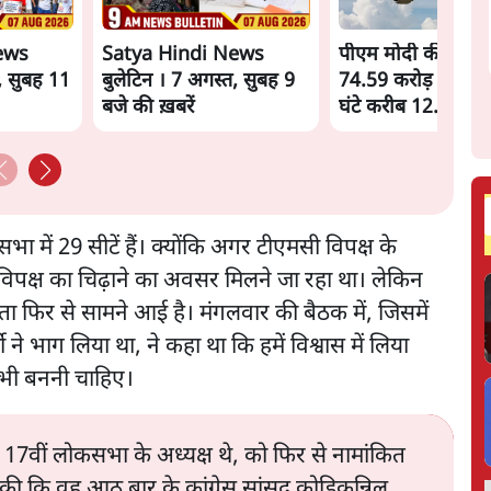
ews
Satya Hindi News
पीएम मोदी की विदेश य
, सुबह 11
बुलेटिन । 7 अगस्त, सुबह 9
74.59 करोड़ रुपये खर
बजे की ख़बरें
घंटे करीब 12.4 लाख
ा में 29 सीटें हैं। क्योंकि अगर टीएमसी विपक्ष के
 विपक्ष का चिढ़ाने का अवसर मिलने जा रहा था। लेकिन
 फिर से सामने आई है। मंगलवार की बैठक में, जिसमें
े भाग लिया था, ने कहा था कि हमें विश्वास में लिया
ि भी बननी चाहिए।
17वीं लोकसभा के अध्यक्ष थे, को फिर से नामांकित
की कि वह आठ बार के कांग्रेस सांसद कोडिकुन्निल