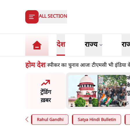
ALL SECTION
देश
राज्य
रा
होम
देश
स्पीकर का चुनाव आजः टीएमसी भी इंडिया के प
/
/
मंतर प्रोटेस्ट- 'ताकतवर सरकार
ज
ाम पर आक्रामकता न दिखाए
प
ट्रेंडिंग
, जेन जी को सुने': SC
श
ख़बर
n
.
देश
7
Rahul Gandhi
Satya Hindi Bulletin