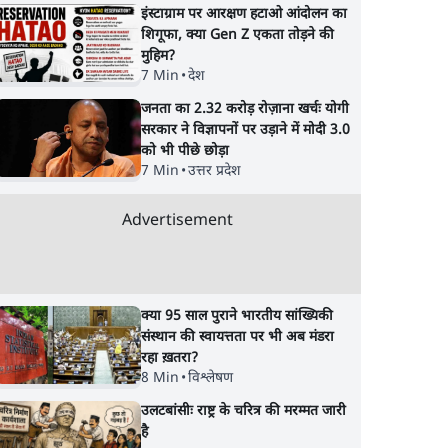
इंस्टाग्राम पर आरक्षण हटाओ आंदोलन का
शिगूफा, क्या Gen Z एकता तोड़ने की
मुहिम?
7 Min
•
देश
जनता का 2.32 करोड़ रोज़ाना खर्चः योगी
सरकार ने विज्ञापनों पर उड़ाने में मोदी 3.0
को भी पीछे छोड़ा
7 Min
•
उत्तर प्रदेश
Advertisement
क्या 95 साल पुराने भारतीय सांख्यिकी
संस्थान की स्वायत्तता पर भी अब मंडरा
रहा ख़तरा?
8 Min
•
विश्लेषण
उलटबांसीः राष्ट्र के चरित्र की मरम्मत जारी
है