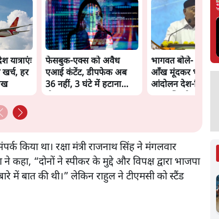
 यात्राएंः
फेसबुक-एक्स को अवैध
भागवत बोले- 'जेन ज़
 खर्च, हर
एआई कंटेंट, डीपफेक अब
आँख मूंदकर भरोसा,
लाख
36 नहीं, 3 घंटे में हटाना
आंदोलन देश-विरोधी न
होगा? सरकार का नया
अतुल लिमये बोले थे- 
प्रस्ताव
नेशनल'
ंपर्क किया था। रक्षा मंत्री राजनाथ सिंह ने मंगलवार
हा, “दोनों ने स्पीकर के मुद्दे और विपक्ष द्वारा भाजपा
रे में बात की थी।” लेकिन राहुल ने टीएमसी को स्टैंड