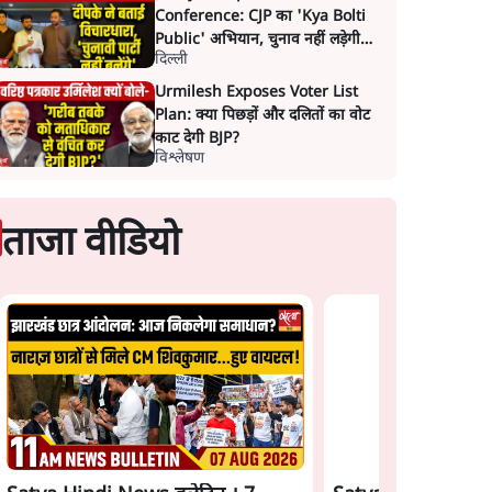
Conference: CJP का 'Kya Bolti
Public' अभियान, चुनाव नहीं लड़ेगी
दिल्ली
CJP!
Urmilesh Exposes Voter List
Plan: क्या पिछड़ों और दलितों का वोट
काट देगी BJP?
विश्लेषण
ताजा वीडियो