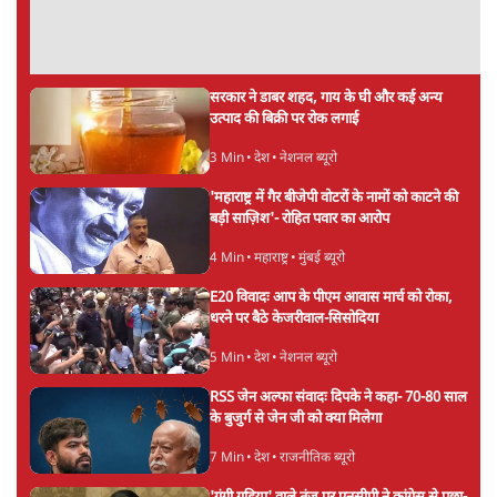
सरकार ने डाबर शहद, गाय के घी और कई अन्य
उत्पाद की बिक्री पर रोक लगाई
3 Min
•
देश
•
नेशनल ब्यूरो
'महाराष्ट्र में गैर बीजेपी वोटरों के नामों को काटने की
बड़ी साज़िश'- रोहित पवार का आरोप
4 Min
•
महाराष्ट्र
•
मुंबई ब्यूरो
E20 विवादः आप के पीएम आवास मार्च को रोका,
धरने पर बैठे केजरीवाल-सिसोदिया
5 Min
•
देश
•
नेशनल ब्यूरो
RSS जेन अल्फा संवादः दिपके ने कहा- 70-80 साल
के बुजुर्ग से जेन जी को क्या मिलेगा
7 Min
•
देश
•
राजनीतिक ब्यूरो