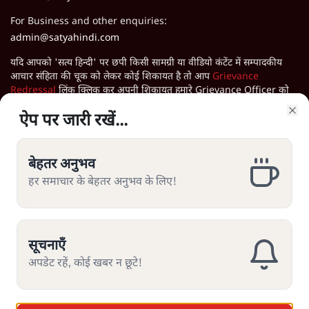
For Business and other enquiries:
admin@satyahindi.com
यदि आपको 'सत्य हिन्दी' पर छपी किसी सामग्री या वीडियो कंटेंट में सम्पादकीय
आचार संहिता की चूक को लेकर कोई शिकायत है तो आप
Grievance
Redressal
लिंक क्लिक कर अपनी शिकायत हमारे Grievance Officer को
भेज सकते हैं।
ऐप पर जारी रखें...
ऐप पर जारी रखें...
Clo
Clo
सत्य हिन्दी ऐप डाउनलोड करें
बेहतर अनुभव
बेहतर अनुभव
हर समाचार के बेहतर अनुभव के लिए!
हर समाचार के बेहतर अनुभव के लिए!
सूचनाएँ
सूचनाएँ
अपडेट रहें, कोई खबर न छूटे!
अपडेट रहें, कोई खबर न छूटे!
About Us
|
Mission Statement
|
Board of Directors
|
Ethics and Standards
|
Grievance Redressal
|
Terms of Use
|
Privacy Policy