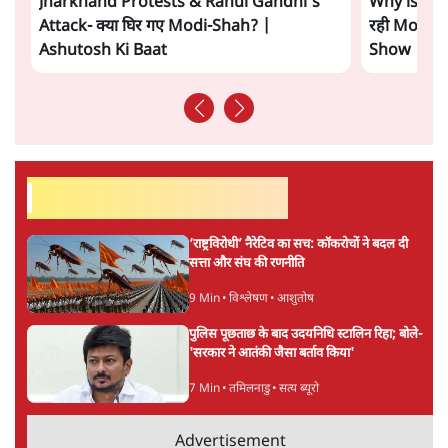
Jharkhand Protests & Rahul Gandhi's
Why is Ami
Attack- क्या घिर गए Modi-Shah? |
रही Modi G
Ashutosh Ki Baat
Show
सर्वाधिक पढ़ी गयी खबरें
‘राष्ट्रविरोधी’ नैरेटिव का सच: कॉकरोचों ने बदल दी
सत्ता और संघ की रणनीति
9 Min
•
विश्लेषण
•
आशुतोष
पुलिस पूछताछ के बाद उदयनिधि स्टालिन रिहा; बोले-
'सरकार ने आतंकी जैसा बर्ताव किया'
7 Min
•
तमिलनाडु
•
सत्य ब्यूरो
Advertisement