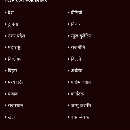
महुआ मोइत्रा से SC ने कहा- ' अंडों से क्यों डरती हैं?
स्वतंत्रता सेनानी सीने पर गोली खाते थे'
4 Min
•
देश
Advertisement
राहुल गांधी के जेन ज़ी इवेंट 'छात्रों की गूंज' को शर्तों
के साथ मंज़ूरी देना पड़ा
5 Min
•
देश
SC-ST आरक्षण में क्रीमी लेयर क्यों नहीं? केंद्र ने
सुप्रीम कोर्ट में बताया कारण
5 Min
•
देश
सीजेपी ने अपना 4 सूत्री एजेंडा जारी किया- शिक्षा,
रोज़गार, सरकारी संस्थाओं की जवाबदेही
3 Min
•
देश
Advertisement