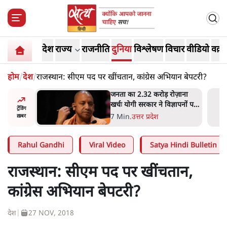
देश
राज्य
राजनीति
दुनिया
विश्लेषण
विचार
वीडियो
वक़्त
होम
/
देश
/
राजस्थान: सीएम पद पर खींचतान, कांग्रेस अभियान बेपटरी?
जनता का 2.32 करोड़ रोज़ाना
उ
खर्चः योगी सरकार ने विज्ञापनों पर
ज
ट्रेंडिंग
उड़ाने में मोदी 3.0 को भी पीछे
7 Min
.
उत्तर प्रदेश
ख़बर
छोड़ा
Rahul Gandhi
Viral Video
Satya Hindi Bulletin
राजस्थान: सीएम पद पर खींचतान,
कांग्रेस अभियान बेपटरी?
देश
|
27 NOV, 2018