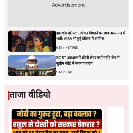
अगली खबर लोड हो रही है...
ताजा खबरें
'E20- दाल में काला नहीं, पूरी दाल ही काली; वाहनों
को बरबाद कर रहा है इथेनॉल': राहुल
5 Min
•
देश
UPI पर प्रस्तावित शुल्क के पीछे ट्रंप का दबाव?
वीजा-मास्टरकार्ड को फायदा पहुँचाने की चर्चा
6 Min
•
विश्लेषण
मार्क ज़करबर्ग का माफीनामाः ये बहुत अंदर की बात
है
9 Min
•
विश्लेषण
Advertisement