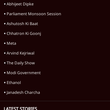
महाराष्ट्र
राजनीति
विश्लेषण
दिल्ली
बिहार
अर्थतंत्र
मध्य प्रदेश
पश्चिम बंगाल
पंजाब
कर्नाटक
राजस्थान
जम्मू कश्मीर
खेल
वक़्त-बेवक़्त
HOT TOPICS
Rahul Gandhi
Viral Video