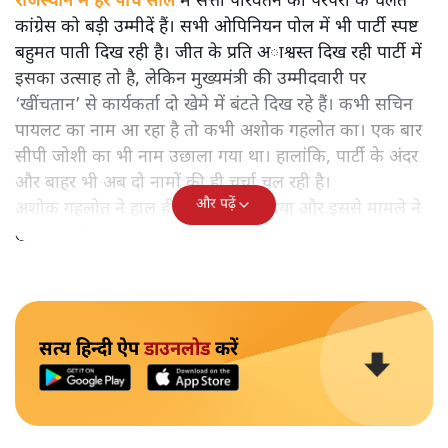
राजस्थान में हर पांच साल
में सत्ता परिवर्तन की परंपरा के चलते
कांग्रेस को बड़ी उम्मीदें हैं। सभी ओपिनियन पोल में भी पार्टी स्पष्ट
बहुमत पाती दिख रही है। जीत के प्रति अाश्वस्त दिख रही पार्टी में
इसका उत्साह तो है, लेकिन मुख्यमंत्री की उम्मीदवारी पर
‘खींचतान’ से कार्यकर्ता दो खेमे में बंटते दिख रहे हैं। कभी सचिन
पायलट का नाम आ रहा है तो कभी अशोक गहलोत का। एक बार
सीपी जोशी का भी नाम उछाला गया था। हालांकि, पार्टी के अंदर
और बाहर भी अब दो नामों की ही चर्चा चल रही है।
और पढ़ें
अशोक गहलोत ने हाल ही में एक बयान दिया और इससे मामले ने
तूल पकड़ लिया।
सत्य हिन्दी ऐप
डाउनलोड
करें