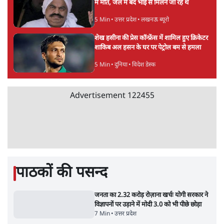
| Ashutosh Ki Baat
Daily Sho
सर्वाधिक पढ़ी गयी खबरें
मेटा के सरेंडर के बाद भारत में केजरीवाल का इंस्टा
हैंडल बैनः AAP का आरोप
3 Min
•
देश
•
नेशनल ब्यूरो
'अमित शाह के संसद में आने पर विचार करे सरकार':
राज्यसभा सभापति ने केंद्र से कहा
5 Min
•
देश
•
नेशनल ब्यूरो
Advertisement