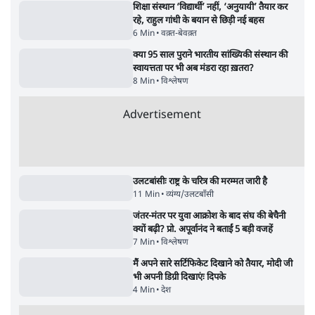
जनता का 2.32 करोड़ रोज़ाना खर्चः योगी सरकार ने
विज्ञापनों पर उड़ाने में मोदी 3.0 को भी पीछे छोड़ा
7 Min
•
उत्तर प्रदेश
•
नेशनल ब्यूरो
उलटबांसीः राष्ट्र के चरित्र की मरम्मत जारी है
11 Min
•
व्यंग्य/उलटबाँसी
•
मुकेश कुमार
भागवत बोले- 'जेन ज़ी पर आँख मूंदकर भरोसा,
आंदोलन देश-विरोधी नहीं'; अतुल लिमये बोले थे-
'एंटी नेशनल'
6 Min
•
देश
•
नेशनल ब्यूरो
अतीक अहमद के बेटे अबान अहमद की सड़क हादसे
में मौत, जेल में बंद भाई से मिलने जा रहे थे
5 Min
•
उत्तर प्रदेश
•
लखनऊ ब्यूरो
शेख हसीना की प्रेस कॉन्फ्रेंस में शामिल हुए क्रिकेटर
शाकिब अल हसन के घर पर पेट्रोल बम से हमला