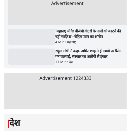
5 Min
•
दुनिया
•
विदेश डेस्क
Advertisement
122455
पाठकों की पसन्द
जनता का 2.32 करोड़ रोज़ाना खर्चः योगी सरकार ने
विज्ञापनों पर उड़ाने में मोदी 3.0 को भी पीछे छोड़ा
7 Min
•
उत्तर प्रदेश
शिक्षा संस्थान ‘विद्यार्थी’ नहीं, ‘अनुयायी’ तैयार कर
रहे, राहुल गांधी के बयान से छिड़ी नई बहस
6 Min
•
वक़्त-बेवक़्त
क्या 95 साल पुराने भारतीय सांख्यिकी संस्थान की
स्वायत्तता पर भी अब मंडरा रहा ख़तरा?
8 Min
•
विश्लेषण