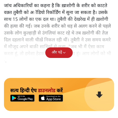
जांच अधिकारियों का कहना है कि ख़ाशोगी के शरीर को काटते
वक़्त तुबैग़ी काे अॉडियो रिकॉर्डिंग में सुना जा सकता है। उसके
साथ 15 लोगों का एक दल था। तुबैग़ी की देखरेख में ही ख़शोगी
की हत्या की गई। जब उनके शरीर को धड़ से अलग करने से पहले
उसके लोग कुल्हाड़ी से उंगलियां काट रहे थे तब ख़शोगी की तेज़
दिल दहलाने वाली चीख़ें निकल रही थीं। तुबैग़ी ने उस समय कमरे
में मौजूद अपने बाक़ी साथियों से कहा, "जब भी मैं ऐसा काम
और पढ़ें
करता हूं, तो हमेशा हेडफ़ोन से संगीत सुनता हूं। आप लोगों को भी
ऐसा ही करना चाहिए।"
सत्य हिन्दी ऐप
डाउनलोड
करें