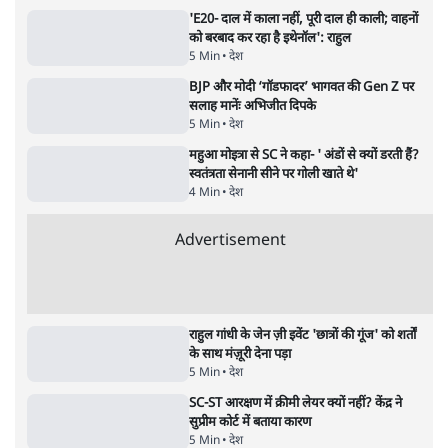
Advertisement
उलटबांसीः राष्ट्र के चरित्र की मरम्मत जारी है
11 Min
•
व्यंग्य/उलटबाँसी
जंतर-मंतर पर युवा आक्रोश के बाद संघ की बेचैनी
क्यों बढ़ी? प्रो. अपूर्वानंद ने बताईं 5 बड़ी वजहें
7 Min
•
विश्लेषण
मैं अपने सारे सर्टिफिकेट दिखाने को तैयार, मोदी जी
भी अपनी डिग्री दिखाएंः दिपके
4 Min
•
देश
Advertisement
'महाराष्ट्र में गैर बीजेपी वोटरों के नामों को काटने की
बड़ी साज़िश'- रोहित पवार का आरोप