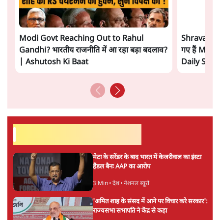
BJP और मोदी ‘गॉडफादर’ भागवत की Gen Z पर
सलाह मानेंः अभिजीत दिपके
5 Min
•
देश
महुआ मोइत्रा से SC ने कहा- ' अंडों से क्यों डरती हैं?
स्वतंत्रता सेनानी सीने पर गोली खाते थे'
4 Min
•
देश
राहुल गांधी के जेन ज़ी इवेंट 'छात्रों की गूंज' को शर्तों
के साथ मंज़ूरी देना पड़ा
5 Min
•
देश
Advertisement
झारखंड प्रोटेस्ट: तबीयत बिगड़ने पर छात्र अस्पताल में