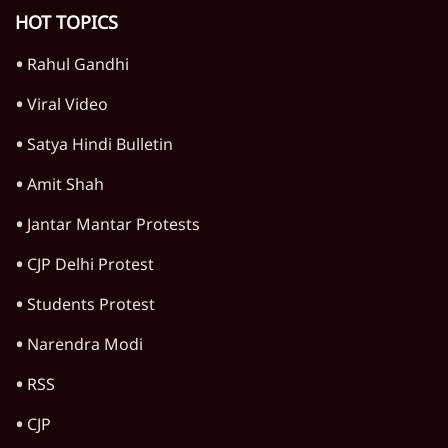
पीएम मोदी की विदेश यात्राएंः 74.59 करोड़ रुपये
खर्च, हर घंटे करीब 12.4 लाख
3 Min
•
देश
Advertisement
1345566
TOP CATEGORIES
देश
वीडियो
दुनिया
विचार
उत्तर प्रदेश
न्यूज़ बुलेटिन