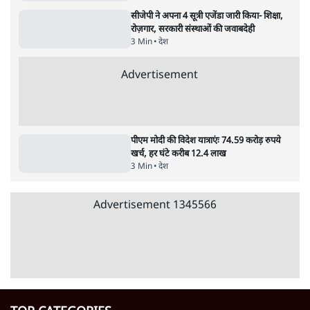
4 Min
•
महाराष्ट्र
राहुल गांधी ने कहा- अमित शाह ने ही छात्रों पर पैलेट
गन चलवाई, सरकार का आरोपों से इंकार
11 Min
•
देश
Advertisement
1224333
देश
'E20- दाल में काला नहीं, पूरी दाल ही काली; वाहनों
को बरबाद कर रहा है इथेनॉल': राहुल
5 Min
•
देश
BJP और मोदी ‘गॉडफादर’ भागवत की Gen Z पर
सलाह मानेंः अभिजीत दिपके
5 Min
•
देश