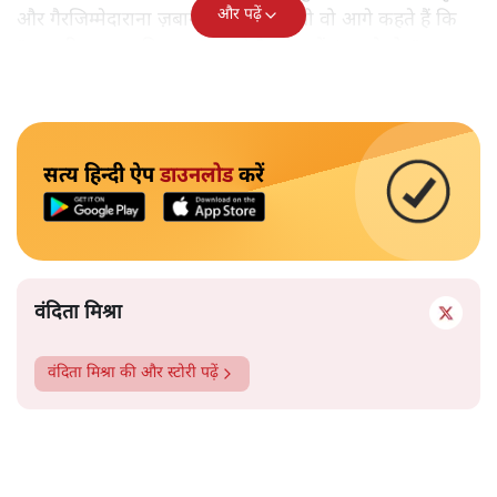
और पढ़ें
और गैरजिम्मेदाराना ज़बान यहीं नहीं रुकती वो आगे कहते हैं कि
"अगर रिक्शा का किराया 5 रुपये है, तो उन्हें 4 रुपये दो।"
सत्य हिन्दी ऐप
डाउनलोड
करें
वंदिता मिश्रा
वंदिता मिश्रा
की और स्टोरी पढ़ें