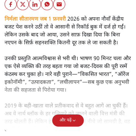
निर्मला सीतारमण जब 1 फ़रवरी
2026 को अपना नौवाँ केंद्रीय
बजट पेश करने उठीं तो वे आसानी से रिकॉर्ड बुक में दर्ज हो गईं।
लेकिन उसके बाद जो आया, उसने साफ़ दिखा दिया कि बिना
नएपन के सिर्फ़ सहनशक्ति कितनी दूर तक ले जा सकती है।
उनकी प्रस्तुति आत्मविश्वास से भरी थी। भाषण 90 मिनट चला और
एक ऐसे व्यक्ति की तरह बहता गया जो बजट‑दिवस की पूरी रस्में
कंठस्थ कर चुका हो। नारे वही पुराने—“विकसित भारत”, “ऑरेंज
इकोनॉमी”, “उत्पादकता”, “लचीलापन”—सब कुछ एक अनुभवी
नेता की सहजता से पिरोया गया।
2019 के बही‑खाता वाले प्रतीकवाद से वे बहुत आगे आ चुकी हैं।
अब वे नार्थ ब्लॉक के हर गलियारे को जानने वाली वित्त मंत्री की
और पढ़ें
तरह बोलती हैं। लेकिन इस आत्मविश्वास के नीचे जो सामग्री है, वह
उतनी ही अनुमानित और दोहराव भरी।