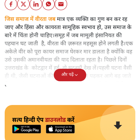
जिस समाज में वीरता जब
मात्र एक व्यक्ति का गुण बन कर रह
जाए और हिंसा और कायरता सामूहिक स्वभाव हो, उस समाज के
बारे में चिंता होनी चाहिए।समूह में जब मामूली इंसानियत की
पहचान घट जाती है, वीरता की ज़रूरत महसूस होने लगती है।एक
अकेले वीर को पूरा कायर समाज घेरकर मार डालता है क्योंकि वह
उसे उसकी अमानवीयता की याद दिलाता रहता है। पिछले दिनों
उत्तराखंड के कोटद्वार में हुई दो घटनाएँ देख लें।पहली घटना वैसी
और पढ़ें
ही थी, जैसी घटनाओं की खबर हम रोज़ाना पढ़कर आगे बढ़ जाते
हैं।भारत के तक़रीबन हर हिस्से से ऐसी खबर आती ही रहती है।
सत्य हिन्दी ऐप
डाउनलोड
करें