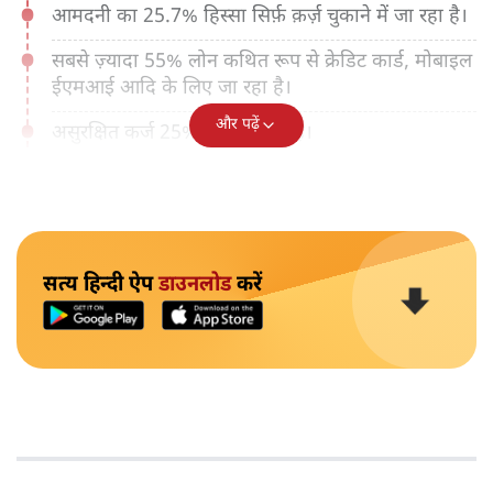
आमदनी का 25.7% हिस्सा सिर्फ़ क़र्ज़ चुकाने में जा रहा है।
सबसे ज़्यादा 55% लोन कथित रूप से क्रेडिट कार्ड, मोबाइल
ईएमआई आदि के लिए जा रहा है।
और पढ़ें
असुरक्षित कर्ज 25% पार हो चुका है।
सत्य हिन्दी ऐप
डाउनलोड
करें