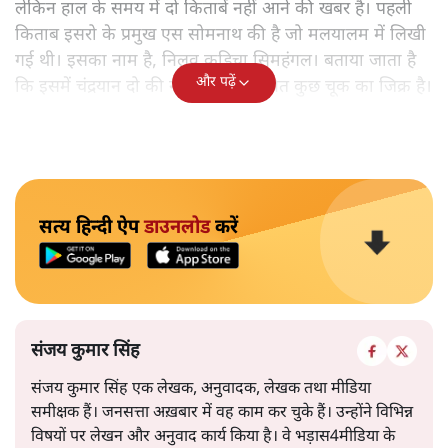
लेकिन हाल के समय में दो किताबें नहीं आने की खबर है। पहली
किताब इसरो के प्रमुख एस सोमनाथ की है जो मलयालम में लिखी
गई थी। इसका नाम है, निलवु कुडिचा सिमहंगल। बताया जाता है
और पढ़ें
कि इसमें चंद्रयान दो की नाकामी से संबंधित कुछ चूक का जिक्र है।
सत्य हिन्दी ऐप
डाउनलोड
करें
संजय कुमार सिंह
संजय कुमार सिंह एक लेखक, अनुवादक, लेखक तथा मीडिया
समीक्षक हैं। जनसत्ता अख़बार में वह काम कर चुके हैं। उन्होंने विभिन्न
विषयों पर लेखन और अनुवाद कार्य किया है। वे भड़ास4मीडिया के