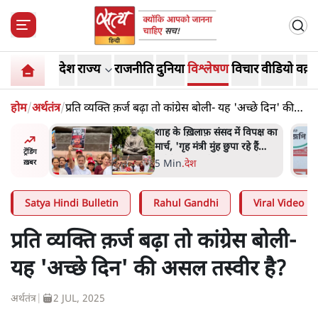
देश
राज्य
राजनीति
दुनिया
विश्लेषण
विचार
वीडियो
वक़्त
होम
/
अर्थतंत्र
/
प्रति व्यक्ति क़र्ज बढ़ा तो कांग्रेस बोली- यह 'अच्छे दिन' की
असल तस्वीर है?
 ख़िलाफ़ संसद में विपक्ष का
'अमित शाह के संसद में आन
गृह मंत्री मुंह छुपा रहे हैं
विचार करे सरकार': राज्य
ट्रेंडिंग
 वो छात्रों के गुनहगार हैं'
सभापति ने केंद्र से कहा
n
.
देश
5 Min
.
देश
ख़बर
Satya Hindi Bulletin
Rahul Gandhi
Viral Video
प्रति व्यक्ति क़र्ज बढ़ा तो कांग्रेस बोली-
यह 'अच्छे दिन' की असल तस्वीर है?
अर्थतंत्र
|
2 JUL, 2025