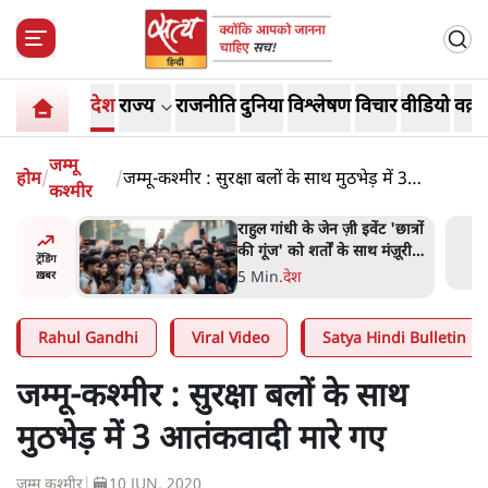
देश
राज्य
राजनीति
दुनिया
विश्लेषण
विचार
वीडियो
वक़्त
जम्मू
होम
/
/
जम्मू-कश्मीर : सुरक्षा बलों के साथ मुठभेड़ में 3
कश्मीर
आतंकवादी मारे गए
ं और
राहुल गांधी के जेन ज़ी इवेंट 'छात्रों
तीजा,
की गूंज' को शर्तों के साथ मंज़ूरी
ट्रेंडिंग
देना पड़ा
5 Min
.
देश
ख़बर
Rahul Gandhi
Viral Video
Satya Hindi Bulletin
जम्मू-कश्मीर : सुरक्षा बलों के साथ
मुठभेड़ में 3 आतंकवादी मारे गए
जम्मू कश्मीर
|
10 JUN, 2020