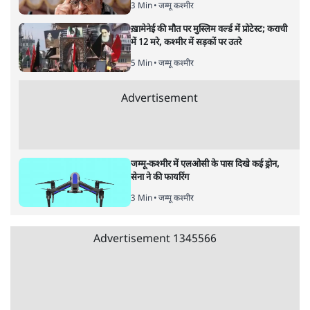
हाई अलर्ट के बावजूद कश्मीर में 10 दिनों में दूसरा
आतंकी हमला, 2 प्रवासी मज़दूरों सहित 3 मरे
2 Min
•
जम्मू कश्मीर
'विधायक खरीद-फरोख्त' आरोप पर बीजेपी ने भेजा
100 करोड़ का नोटिस; उमर बोले- यह 'लव लेटर' है
5 Min
•
जम्मू कश्मीर
हमारे विधायकों को 30 करोड़ का ऑफर- उमर;
बीजेपी बोली- आरोप साबित करें या माफी मांगें
6 Min
•
जम्मू कश्मीर
Advertisement
श्रद्धालु चांदी समझ वैष्णो देवी में चढ़ाते हैं चढ़ावा,
निकला कैंसर फैलाने वाला जहरीला धातु!
5 Min
•
जम्मू कश्मीर