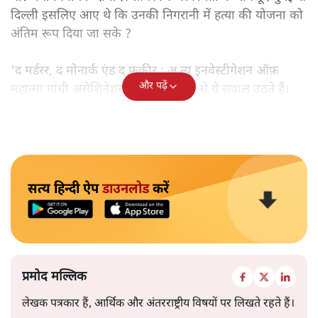
दिल्ली इसलिए आए थे कि उनकी निगरानी में हत्या की योजना को
अंतिम रूप दिया जा सके ?
'द मर्डरर, द मोनार्क एंड द फ़कीर : अ न्यू इनवेस्टीगेशन ऑफ़
और पढ़ें
महात्मा गांधी असेशिनेशन' नामक किताब से ये सवाल उठते हैं।
सत्य हिन्दी ऐप
डाउनलोड
करें
प्रमोद मल्लिक
लेखक पत्रकार हैं, आर्थिक और अंतरराष्ट्रीय विषयों पर लिखते रहते हैं।