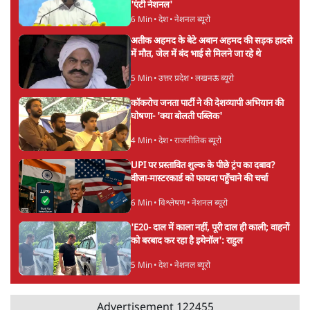
सर्वाधिक पढ़ी गयी खबरें
'अमित शाह के संसद में आने पर विचार करे सरकार':
राज्यसभा सभापति ने केंद्र से कहा
5 Min
•
देश
•
नेशनल ब्यूरो
उलटबांसीः राष्ट्र के चरित्र की मरम्मत जारी है
11 Min
•
व्यंग्य/उलटबाँसी
•
मुकेश कुमार
Advertisement