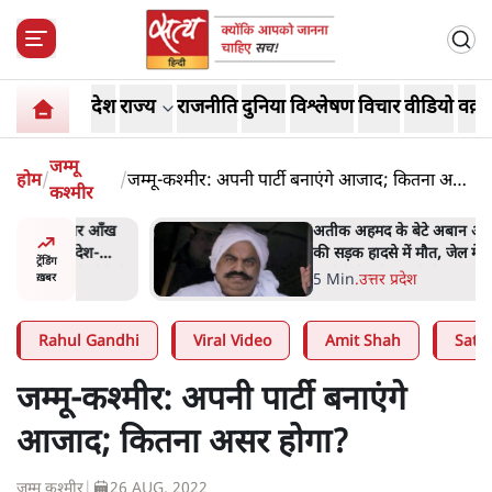
देश
राज्य
राजनीति
दुनिया
विश्लेषण
विचार
वीडियो
वक़्त
जम्मू
होम
/
/
जम्मू-कश्मीर: अपनी पार्टी बनाएंगे आजाद; कितना असर
कश्मीर
होगा?
 पर आँख
अतीक अहमद के बेटे अबान अहमद
 देश-
की सड़क हादसे में मौत, जेल में बंद
ट्रेंडिंग
ये बोले थे-
भाई से मिलने जा रहे थे
5 Min
.
उत्तर प्रदेश
ख़बर
Rahul Gandhi
Viral Video
Amit Shah
Satya
जम्मू-कश्मीर: अपनी पार्टी बनाएंगे
आजाद; कितना असर होगा?
जम्मू कश्मीर
|
26 AUG, 2022