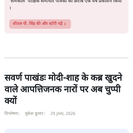
शीतल पी. सिंह
1984 से अमर उजाला, चौथी दुनिया, इंडिया टुडे, समय सूत्रधार,
स्वतंत्र भारत, दैनिक जागरण आदि में 1993 तक लगातार रिपोर्टिंग
की। इसके बाद पारिवारिक व्यवसाय में क़रीब दो दशक गुज़ारने के
बाद पत्रकारिता में पुनर्वापसी को प्रयासरत। बीच में 2010-11 में
'समकाल' पाक्षिक समाचार पत्रिका का क़रीब एक वर्ष प्रकाशन किया
।
शीतल पी. सिंह
की और स्टोरी पढ़ें