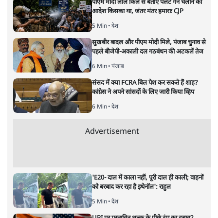
अगली खबर लोड हो रही है...
ताजा खबरें
महिला आरक्षण बिलः किरण रिजिजू और राहुल गांधी
में एक्स पर ज़ुबानी जंग
3 Min
•
देश
भारत में मेटा की 'अवैध सेंसरशिप' बढ़ी, एक्टिविस्ट
टेलीग्राम की तरफ मुड़े
9 Min
•
देश
झारखंड में छात्र नेताओं और सरकार की बातचीत
बेनतीजा, आंदोलन जारी
5 Min
•
देश
Advertisement