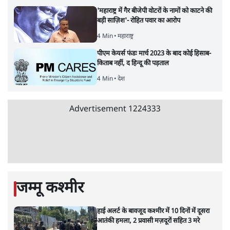
8 Min
•
विश्लेषण
Advertisement
उलटबांसीः राष्ट्र के चरित्र की मरम्मत जारी है
11 Min
•
व्यंग्य/उलटबाँसी
जंतर-मंतर पर युवा आक्रोश के बाद संघ की बेचैनी
क्यों बढ़ी? प्रो. अपूर्वानंद ने बताईं 5 बड़ी वजहें
7 Min
•
विश्लेषण
मैं अपने सारे सर्टिफिकेट दिखाने को तैयार, मोदी जी
भी अपनी डिग्री दिखाएंः दिपके
4 Min
•
देश
Advertisement