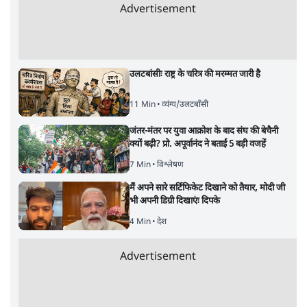
Advertisement
122455
पाठकों की पसन्द
जनता का 2.32 करोड़ रोज़ाना खर्चः योगी सरकार ने
विज्ञापनों पर उड़ाने में मोदी 3.0 को भी पीछे छोड़ा
7 Min
•
उत्तर प्रदेश
शिक्षा संस्थान ‘विद्यार्थी’ नहीं, ‘अनुयायी’ तैयार कर
रहे, राहुल गांधी के बयान से छिड़ी नई बहस
6 Min
•
वक़्त-बेवक़्त
क्या 95 साल पुराने भारतीय सांख्यिकी संस्थान की
स्वायत्तता पर भी अब मंडरा रहा ख़तरा?