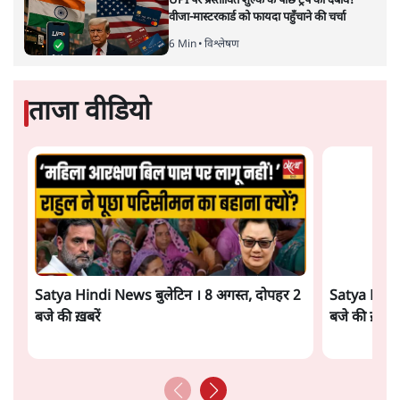
पीएम मोदी लाल किले से बताएं पैलेट गन चलाने का
आदेश किसका था, जंतर मंतर हमाराः CJP
5 Min
•
देश
सुखबीर बादल और पीएम मोदी मिले, पंजाब चुनाव से
पहले बीजेपी-अकाली दल गठबंधन की अटकलें तेज
6 Min
•
पंजाब
संसद में क्या FCRA बिल पेश कर सकते हैं शाह?
कांग्रेस ने अपने सांसदों के लिए जारी किया व्हिप
6 Min
•
देश
Advertisement
'E20- दाल में काला नहीं, पूरी दाल ही काली; वाहनों