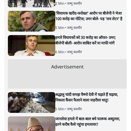
'महाराष्ट्र में गैर बीजेपी वोटरों के नामों को काटने की
बड़ी साज़िश'- रोहित पवार का आरोप
4 Min
•
महाराष्ट्र
पीएम केयर्स फंडः मार्च 2023 के बाद कोई हिसाब-
किताब नहीं, द हिन्दू की पड़ताल
4 Min
•
देश
Advertisement
1224333
जम्मू कश्मीर