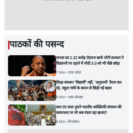
भागवत बोले- 'जेन ज़ी पर आँख मूंदकर भरोसा,
आंदोलन देश-विरोधी नहीं'; अतुल लिमये बोले थे-
'एंटी नेशनल'
6 Min
•
देश
•
नेशनल ब्यूरो
अतीक अहमद के बेटे अबान अहमद की सड़क हादसे
में मौत, जेल में बंद भाई से मिलने जा रहे थे
5 Min
•
उत्तर प्रदेश
•
लखनऊ ब्यूरो
कॉकरोच जनता पार्टी ने की देशव्यापी अभियान की
घोषणा- 'क्या बोलती पब्लिक'
4 Min
•
देश
•
राजनीतिक ब्यूरो
UPI पर प्रस्तावित शुल्क के पीछे ट्रंप का दबाव?
वीजा-मास्टरकार्ड को फायदा पहुँचाने की चर्चा
6 Min
•
विश्लेषण
•
नेशनल ब्यूरो
'E20- दाल में काला नहीं, पूरी दाल ही काली; वाहनों
को बरबाद कर रहा है इथेनॉल': राहुल
5 Min
•
देश
•
नेशनल ब्यूरो