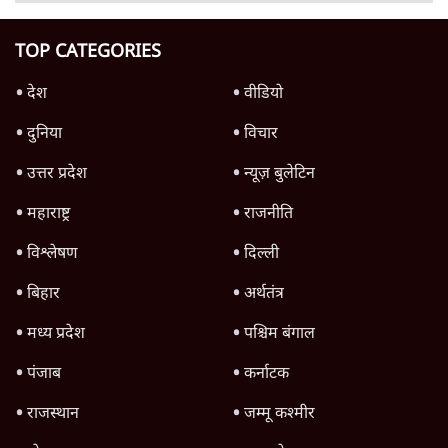
जानलेवा हमले में बाल-बाल बचे फारूक अब्दुल्ला,
इतने करीब कैसे पहुंचा हमलावर?
3 Min
•
जम्मू कश्मीर
ख़ामेनेई की मौत पर मुस्लिम वर्ल्ड में प्रोटेस्ट; कराची
में 12 मरे, कश्मीर में सड़कों पर उतरे
5 Min
•
जम्मू कश्मीर
Advertisement
जम्मू-कश्मीर में एलओसी के पास दिखे कई ड्रोन,
सेना ने की फायरिंग
3 Min
•
जम्मू कश्मीर
Advertisement
1345566