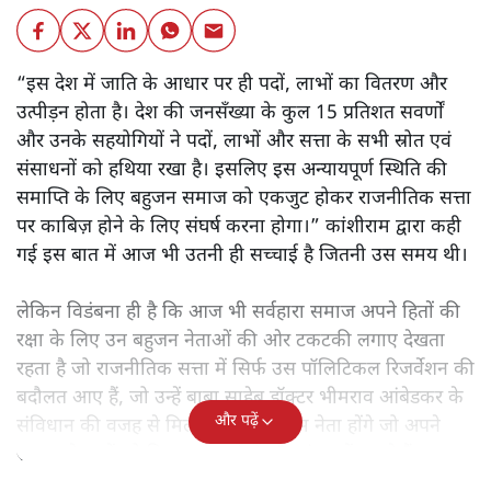
“इस देश में जाति के आधार पर ही पदों, लाभों का वितरण और
उत्पीड़न होता है। देश की जनसँख्या के कुल 15 प्रतिशत सवर्णों
और उनके सहयोगियों ने पदों, लाभों और सत्ता के सभी स्रोत एवं
संसाधनों को हथिया रखा है। इसलिए इस अन्यायपूर्ण स्थिति की
समाप्ति के लिए बहुजन समाज को एकजुट होकर राजनीतिक सत्ता
पर काबिज़ होने के लिए संघर्ष करना होगा।” कांशीराम द्वारा कही
गई इस बात में आज भी उतनी ही सच्चाई है जितनी उस समय थी।
लेकिन विडंबना ही है कि आज भी सर्वहारा समाज अपने हितों की
रक्षा के लिए उन बहुजन नेताओं की ओर टकटकी लगाए देखता
रहता है जो राजनीतिक सत्ता में सिर्फ उस पॉलिटिकल रिजर्वेशन की
बदौलत आए हैं, जो उन्हें बाबा साहेब डॉक्टर भीमराव आंबेडकर के
और पढ़ें
संविधान की वजह से मिला। ऐसे बहुत कम नेता होंगे जो अपने
समाज के मुद्दों को विधानसभाओं में और संसद में उठाते हैं।