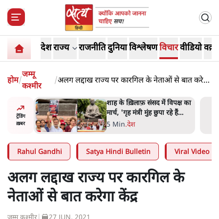
देश
राज्य
राजनीति
दुनिया
विश्लेषण
विचार
वीडियो
वक़्त
जम्मू
होम
/
/
अलग लद्दाख राज्य पर कारगिल के नेताओं से बात करेगा
कश्मीर
केंद्र
 आने पर
शाह के ख़िलाफ़ संसद में विपक्ष का
ज्यसभा
मार्च, 'गृह मंत्री मुंह छुपा रहे हैं
ट्रेंडिंग
क्योंकि वो छात्रों के गुनहगार हैं'
5 Min
.
देश
ख़बर
Rahul Gandhi
Satya Hindi Bulletin
Viral Video
अलग लद्दाख राज्य पर कारगिल के
नेताओं से बात करेगा केंद्र
जम्मू कश्मीर
|
27 JUN, 2021