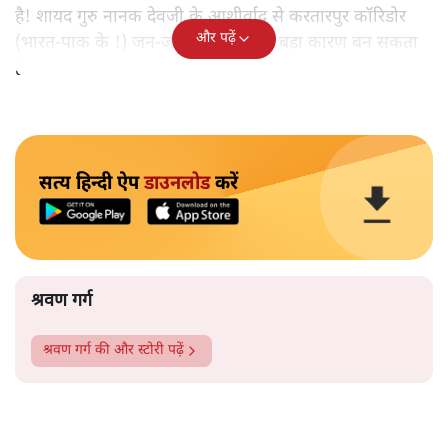
है! शायद गुरु नानक देवजी के आशीर्वाद से करतारपुर कॉरिडोर
और पढ़ें
(भारत-पाक के !) जन-जन को जोड़ने का बड़ा कारण बन सकता
है!‘
सत्य हिन्दी ऐप
डाउनलोड
करें
श्रवण गर्ग
श्रवण गर्ग
की और स्टोरी पढ़ें