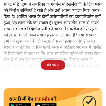
संकट में है। ट्रम्प ने अमेरिका के गवर्नेंस में दखलंदाजी के लिए मस्क
को निर्बाध शक्तियाँ दे रखी हैं और उन्हें अपना 'पहला मित्र' करार
दिया है। आख़िर भारत के दोनों उद्योगपतियों का ह्रदयपरिवर्तन क्यों
हुआ, यह लाख टके का सवाल है। दूसरा अगर तीन साल से भारत
सरकार को इस विदेशी कंपनी को भारत में एयरवेज देने से सुरक्षा
को ख़तरा था तो आज क्या वह ख़तरा टल गया है? क्या सरकार
ट्रम्प को खुश करने के लिए स्टारलिंक को इजाजत देगा? भारत
सरकार न भूले कि दो दिन पहले मस्क ने अहंकार भरे स्वर में पोलैंड
के विदेशमंत्री से कहा था कि अगर स्टारलिंक यूक्रेन की संचार सेवा
रोक दे तो उस देश का पूरा फ्रंटलाइन सुरक्षा सिस्टम ध्वस्त हो
और पढ़ें
जाएगा। साथ ही व्हाइटहाउस में ट्रम्प-जेलेंस्की विवाद के बाद यूक्रेन
की सभी इंटेलिजेंस शेयरिंग रोक दी गयी थी।
सत्य हिन्दी ऐप
डाउनलोड
करें