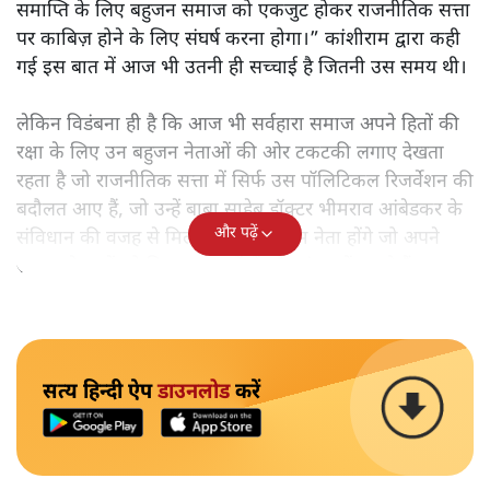
समाप्ति के लिए बहुजन समाज को एकजुट होकर राजनीतिक सत्ता
पर काबिज़ होने के लिए संघर्ष करना होगा।” कांशीराम द्वारा कही
गई इस बात में आज भी उतनी ही सच्चाई है जितनी उस समय थी।
लेकिन विडंबना ही है कि आज भी सर्वहारा समाज अपने हितों की
रक्षा के लिए उन बहुजन नेताओं की ओर टकटकी लगाए देखता
रहता है जो राजनीतिक सत्ता में सिर्फ उस पॉलिटिकल रिजर्वेशन की
बदौलत आए हैं, जो उन्हें बाबा साहेब डॉक्टर भीमराव आंबेडकर के
और पढ़ें
संविधान की वजह से मिला। ऐसे बहुत कम नेता होंगे जो अपने
समाज के मुद्दों को विधानसभाओं में और संसद में उठाते हैं।
सत्य हिन्दी ऐप
डाउनलोड
करें