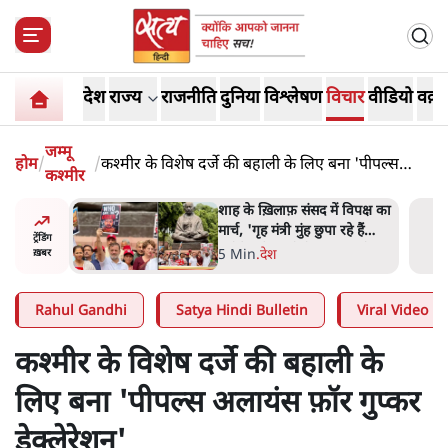
देश
राज्य
राजनीति
दुनिया
विश्लेषण
विचार
वीडियो
वक़्त
जम्मू
होम
/
/
कश्मीर के विशेष दर्जे की बहाली के लिए बना 'पीपल्स
कश्मीर
अलायंस फ़ॉर गुप्कर डेक्लेरेशन'
 विपक्ष का
जनता का 2.32 करोड़ रोज़ाना
हे हैं
खर्चः योगी सरकार ने विज्ञापनों पर
ट्रेंडिंग
गार हैं'
उड़ाने में मोदी 3.0 को भी पीछे
7 Min
.
उत्तर प्रदेश
ख़बर
छोड़ा
Rahul Gandhi
Satya Hindi Bulletin
Viral Video
कश्मीर के विशेष दर्जे की बहाली के
लिए बना 'पीपल्स अलायंस फ़ॉर गुप्कर
डेक्लेरेशन'