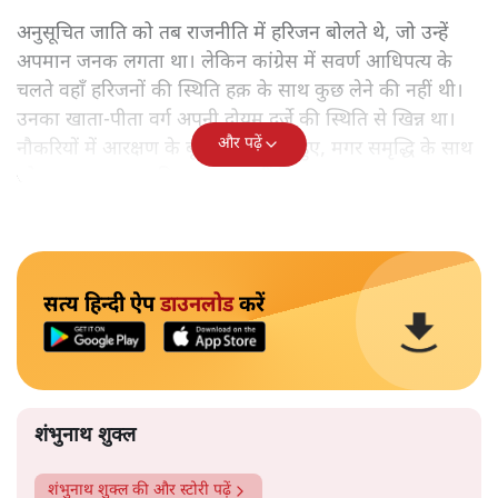
अनुसूचित जाति को तब राजनीति में हरिजन बोलते थे, जो उन्हें
अपमान जनक लगता था। लेकिन कांग्रेस में सवर्ण आधिपत्य के
चलते वहाँ हरिजनों की स्थिति हक़ के साथ कुछ लेने की नहीं थी।
उनका खाता-पीता वर्ग अपनी दोयम दर्जे की स्थिति से खिन्न था।
और पढ़ें
नौकरियों में आरक्षण के बूते वे समृद्ध तो हुए, मगर समृद्धि के साथ
जो आत्म-सम्मान चाहिए था, वह नहीं मिल रहा था।
सत्य हिन्दी ऐप
डाउनलोड
करें
शंभुनाथ शुक्ल
शंभुनाथ शुक्ल
की और स्टोरी पढ़ें