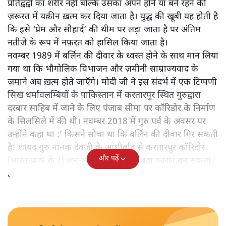
प्रतिद्वंद्वी का शरीर नहीं बल्कि उसका अपने होने या बने रहने की
ज़रूरत में यक़ीन ख़त्म कर दिया जाता है। युद्ध की खूबी यह होती है
कि इसे ‘प्रेम और सौहार्द’ की थीम पर लड़ा जाता है पर अंतिम
नतीजे के रूप में नफ़रत को हासिल किया जाता है।
नवम्बर 1989 में बर्लिन की दीवार के ध्वस्त होने के साथ मान लिया
गया था कि भौगोलिक विभाजन और ज़मीनी साम्राज्यवाद के
ज़माने अब ख़त्म होते जाएँगे। मोदी जी ने इस संदर्भ में एक टिप्पणी
सिख धर्मावलम्बियों के पाकिस्तान में करतारपुर स्थित गुरुद्वारा
दरबार साहिब में जाने के लिए पंजाब सीमा पर कॉरिडोर के निर्माण
के सिलसिले में की थी। नवम्बर 2018 में गुरु पर्व के अवसर पर
उन्होंने कहा था :’ किसने सोचा था कि बर्लिन की दीवार गिर सकती
है! शायद गुरु नानक देवजी के आशीर्वाद से करतारपुर कॉरिडोर
और पढ़ें
(भारत-पाक के !) जन-जन को जोड़ने का बड़ा कारण बन सकता
है!‘