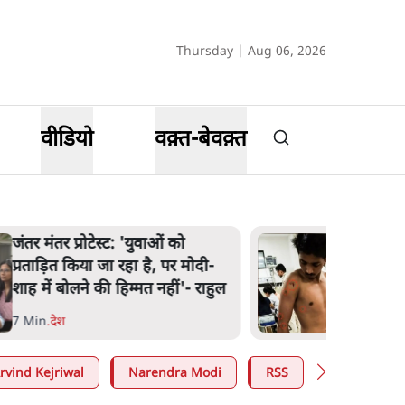
Thursday | Aug 06, 2026
वीडियो
वक़्त-बेवक़्त
पेंटर प्रशांत की दर्दनाक दास्तान- जंतर
मंतर पर पैलेट गन से 5 नहीं, 6 लोग
घायल हुए
6 Min
.
देश
rvind Kejriwal
Narendra Modi
RSS
E20 Petrol 