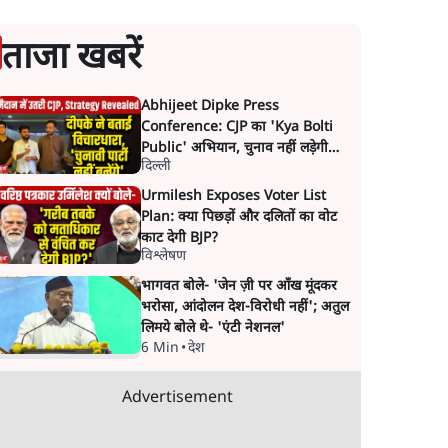
ताजा खबरें
Abhijeet Dipke Press
Conference: CJP का 'Kya Bolti
Public' अभियान, चुनाव नहीं लड़ेगी
दिल्ली
CJP!
Urmilesh Exposes Voter List
Plan: क्या पिछड़ों और दलितों का वोट
काट देगी BJP?
विश्लेषण
भागवत बोले- 'जेन ज़ी पर आँख मूंदकर
भरोसा, आंदोलन देश-विरोधी नहीं'; अतुल
लिमये बोले थे- 'एंटी नेशनल'
6 Min
•
देश
Advertisement