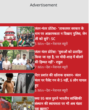
Advertisement
जंतर-मंतर प्रोटेस्ट- 'ताकतवर सरकार के
नाम पर आक्रामकता न दिखाए पुलिस, जेन
जी को सुने': SC
5 Min
•
देश
•
नेशनल ब्यूरो
जंतर मंतर प्रोटेस्ट: 'युवाओं को प्रताड़ित
किया जा रहा है, पर मोदी-शाह में बोलने
की हिम्मत नहीं'- राहुल
7 Min
•
देश
•
नेशनल ब्यूरो
पेंटर प्रशांत की दर्दनाक दास्तान- जंतर
मंतर पर पैलेट गन से 5 नहीं, 6 लोग घायल
हुए
6 Min
•
देश
•
नेशनल ब्यूरो
क्या 95 साल पुराने भारतीय सांख्यिकी
संस्थान की स्वायत्तता पर भी अब मंडरा
रहा ख़तरा?