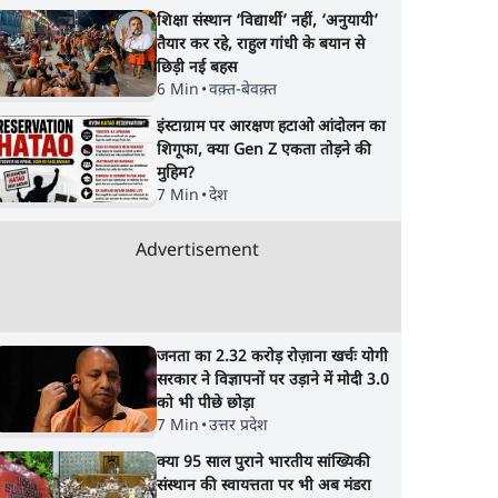
शिक्षा संस्थान ‘विद्यार्थी’ नहीं, ‘अनुयायी’
तैयार कर रहे, राहुल गांधी के बयान से
छिड़ी नई बहस
6 Min
•
वक़्त-बेवक़्त
इंस्टाग्राम पर आरक्षण हटाओ आंदोलन का
शिगूफा, क्या Gen Z एकता तोड़ने की
मुहिम?
7 Min
•
देश
Advertisement
जनता का 2.32 करोड़ रोज़ाना खर्चः योगी
सरकार ने विज्ञापनों पर उड़ाने में मोदी 3.0
को भी पीछे छोड़ा
7 Min
•
उत्तर प्रदेश
क्या 95 साल पुराने भारतीय सांख्यिकी
संस्थान की स्वायत्तता पर भी अब मंडरा