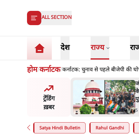
ALL SECTION
देश
राज्य
रा
होम
कर्नाटक
कर्नाटक: चुनाव से पहले बीजेपी की घ
/
/
जंतर-मंतर प्रोटेस्ट- 'ताकतवर सरकार
के नाम पर आक्रामकता न दिखाए
ट्रेंडिंग
पुलिस, जेन जी को सुने': SC
ख़बर
5 Min
.
देश
Satya Hindi Bulletin
Rahul Gandhi