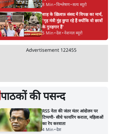
8 Min
•
विश्लेषण
•
सत्य ब्यूरो
शाह के ख़िलाफ़ संसद में विपक्ष का मार्च,
'गृह मंत्री मुंह छुपा रहे हैं क्योंकि वो छात्रों
के गुनहगार हैं'
5 Min
•
देश
•
नेशनल ब्यूरो
Advertisement
122455
पाठकों की पसन्द
RSS नेता की जंतर मंतर आंदोलन पर
टिप्पणी- सीधे फायरिंग कराता, महिलाओं
का रेप करवाता
4 Min
•
देश