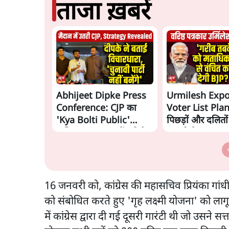
ताजा ख़बरें
Abhijeet Dipke Press
Urmilesh Exp
Conference: CJP का
Voter List Plan:
'Kya Bolti Public'
पिछड़ों और दलितो
अभियान, चुनाव नहीं लड़ेगी
काट देगी BJP?
CJP!
16 जनवरी को, कांग्रेस की महासचिव प्रियंका गांधी 
को संबोधित करते हुए 'गृह लक्ष्मी योजना' को ला
में कांग्रेस द्वारा दी गई दूसरी गारंटी थी जो उसने 