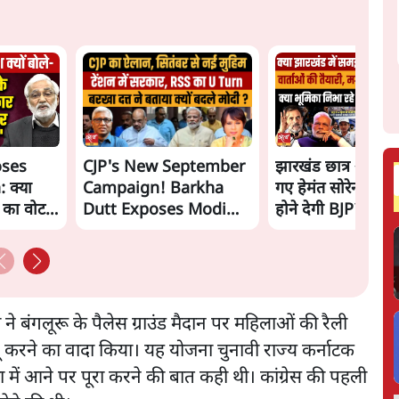
oses
CJP's New September
झारखंड छात्र आंदोल
 क्या
Campaign! Barkha
गए हेमंत सोरेन, सम
ं का वोट
Dutt Exposes Modi
होने देगी BJP?
Govt's Panic! |
Ashutosh
ने बंगलूरू के पैलेस ग्राउंड मैदान पर महिलाओं की रैली
गू करने का वादा किया। यह योजना चुनावी राज्य कर्नाटक
सत्ता में आने पर पूरा करने की बात कही थी। कांग्रेस की पहली