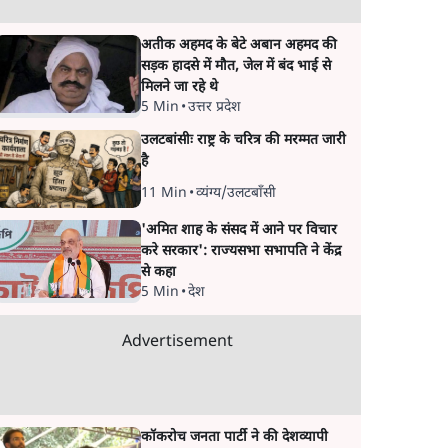
अतीक अहमद के बेटे अबान अहमद की
सड़क हादसे में मौत, जेल में बंद भाई से
मिलने जा रहे थे
5 Min
•
उत्तर प्रदेश
उलटबांसीः राष्ट्र के चरित्र की मरम्मत जारी
है
11 Min
•
व्यंग्य/उलटबाँसी
'अमित शाह के संसद में आने पर विचार
करे सरकार': राज्यसभा सभापति ने केंद्र
से कहा
5 Min
•
देश
Advertisement
कॉकरोच जनता पार्टी ने की देशव्यापी