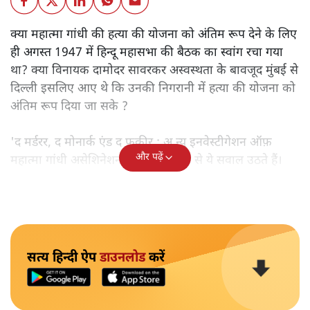
क्या महात्मा गांधी की हत्या की योजना को अंतिम रूप देने के लिए
ही अगस्त 1947 में हिन्दू महासभा की बैठक का स्वांग रचा गया
था? क्या विनायक दामोदर सावरकर अस्वस्थता के बावजूद मुंबई से
दिल्ली इसलिए आए थे कि उनकी निगरानी में हत्या की योजना को
अंतिम रूप दिया जा सके ?
'द मर्डरर, द मोनार्क एंड द फ़कीर : अ न्यू इनवेस्टीगेशन ऑफ़
और पढ़ें
महात्मा गांधी असेशिनेशन' नामक किताब से ये सवाल उठते हैं।
सत्य हिन्दी ऐप
डाउनलोड
करें