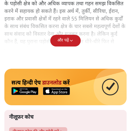
के पड़ोसी क्षेत्र को और अधिक व्यापक तथा गहन समझ विकसित
करने में सहायक हो सकते हैं। इस अर्थ में, तुर्की, सीरिया, ईरान,
इराक और प्रवासी क्षेत्रों में रहने वाले 55 मिलियन से अधिक कुर्दों
के साथ संबंध विकसित करना क्षेत्र के चार सबसे महत्वपूर्ण देशों के
साथ संवाद को विस्तार देना और मजबूत करना है। लेकिन कुर्द
और पढ़ें
कौन हैं, यह पुराना पड़ोसी जिसे भारत आज धीरे-धीरे फिर से
पहचान रहा है?
सत्य हिन्दी ऐप
डाउनलोड
करें
नीलूफ़र कोच