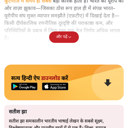
कूटनीति में समय ही सबसे
बड़ा कारक होता है। भारत का यूरोप की
ओर ताज़ा झुकाव—जिसका ठोस रूप हाल ही में संपन्न भारत–
यूरोपीय संघ मुक्त व्यापार समझौते (एफ़टीए) में दिखाई देता है—
किसी दीर्घकालिक रणनीतिक दूरदृष्टि की पराकाष्ठा कम, और
परिस्थितियों के दबाव में लिया गया एक तेज़ निर्णय अधिक लगता
और पढ़ें
है।
सत्य हिन्दी ऐप
डाउनलोड
करें
सतीश झा
सतीश झा समकालीन भारतीय भाषाई लेखन के सबसे सूक्ष्म,