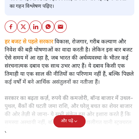
का गहन विश्लेषण पढ़िए।
हर बजट से पहले सरकार
विकास, रोजगार, गरीब कल्याण और
निवेश की बड़ी घोषणाओं का वादा करती है। लेकिन इस बार बजट
ऐसे समय में आ रहा है, जब भारत की अर्थव्यवस्था के भीतर कई
संरचनात्मक दबाव एक साथ उभर आए हैं। ये दबाव किसी एक
तिमाही या एक साल की नीतियों का परिणाम नहीं हैं, बल्कि पिछले
कई वर्षों में बने आर्थिक असंतुलनों का नतीजा हैं।
सरकार का बढ़ता कर्ज़, रुपये की कमजोरी, बॉन्ड बाजार में उथल–
पुथल, बैंकों की घटती जमा राशि, और घरेलू बचत का शेयर बाजार
की ओर तेज़ी से जाना- ये सभी संकेत इस ओर इशारा करते हैं कि
और पढ़ें
समस्या अस्थायी नहीं, बल्कि गहरी और प्रणालीगत यानी स्ट्रक्चरल
है।