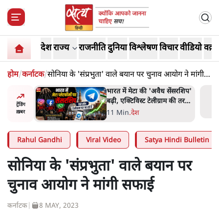
देश
राज्य
राजनीति
दुनिया
विश्लेषण
विचार
वीडियो
वक़्त
होम
/
कर्नाटक
/
सोनिया के 'संप्रभुता' वाले बयान पर चुनाव आयोग ने मांगी
सफाई
र पत्थर-
भारत में मेटा की 'अवैध सेंसरशिप'
लगाया,
बढ़ी, एक्टिविस्ट टेलीग्राम की तरफ
ट्रेंडिंग
ी थी'
मुड़े
11 Min
.
देश
ख़बर
Rahul Gandhi
Viral Video
Satya Hindi Bulletin
सोनिया के 'संप्रभुता' वाले बयान पर
चुनाव आयोग ने मांगी सफाई
कर्नाटक
|
8 MAY, 2023