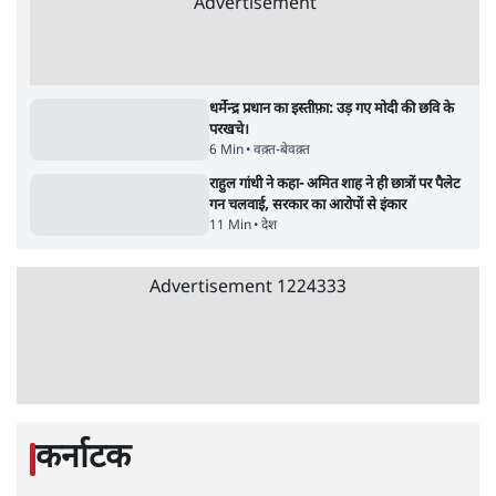
शिक्षा संस्थान ‘विद्यार्थी’ नहीं, ‘अनुयायी’ तैयार कर
रहे, राहुल गांधी के बयान से छिड़ी नई बहस
6 Min
•
वक़्त-बेवक़्त
इंस्टाग्राम पर आरक्षण हटाओ आंदोलन का शिगूफा,
क्या Gen Z एकता तोड़ने की मुहिम?
7 Min
•
देश
Advertisement
क्या 95 साल पुराने भारतीय सांख्यिकी संस्थान की
स्वायत्तता पर भी अब मंडरा रहा ख़तरा?
8 Min
•
विश्लेषण
जंतर-मंतर पर युवा आक्रोश के बाद संघ की बेचैनी
क्यों बढ़ी? प्रो. अपूर्वानंद ने बताईं 5 बड़ी वजहें
7 Min
•
विश्लेषण
'महाराष्ट्र में गैर बीजेपी वोटरों के नामों को काटने की
बड़ी साज़िश'- रोहित पवार का आरोप
4 Min
•
महाराष्ट्र