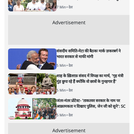
अगली खबर लोड हो रही है...
ताजा खबरें
PM Modi & Amit Shah Missing from
Parliament: क्या विपक्ष से डरी सरकार?
दिल्ली
शेख हसीना: '2024 में छात्र आंदोलन नहीं,
सुनियोजित तख्तापलट था; मैं अपने लोगों के पास
जरूर लौटूंगी'
5 Min
•
दुनिया
जंतर मंतर प्रोटेस्ट: 'युवाओं को प्रताड़ित किया जा रहा