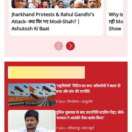
Advertisement
E20: बॉम्बे हाईकोर्ट ने मेटा, गूगल, X से गडकरी के
खिलाफ कंटेंट हटाने को कहा
5 Min
•
देश
SIAM ने पहले सरकार को लिखा- E20 से वाहनों के
कलपुर्जे खराब, अब पत्र वापस लिया, क्यों?
7 Min
•
देश
ताजा वीडियो