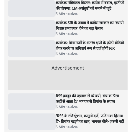
Advertisement
धर्मेन्द्र प्रधान का इस्तीफ़ा: उड़ गए मोदी की छवि के
परखचे।
6 Min
•
वक़्त-बेवक़्त
राहुल गांधी ने कहा- अमित शाह ने ही छात्रों पर पैलेट
गन चलवाई, सरकार का आरोपों से इंकार
11 Min
•
देश
Advertisement
1224333
कर्नाटक