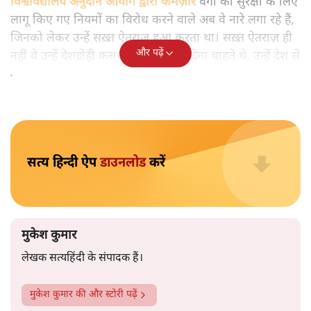
मुकेश कुमार
आप हैरान हुए या नहीं। पीएम मोदी और अमित शाह के खिलाफ
जेएनयू में जब कब्र खुदने वाले आपत्तिजनक नारे लगे तो फौरन
एफआईआर दर्ज की गई। छात्रों को देशद्रोही कहा गया। वैसे ही नारे
अब सवर्ण प्रदर्शनकारी पूरे देश में लगा रहे हैं तो चुप्पी है। कोई संज्ञान
लेने वाला नहीं है।