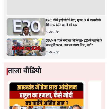
है, पर मोदी-शाह में बोलने की हिम्मत नहीं'- राहुल
7 Min
•
देश
Advertisement
संसदीय समिति-मेटा की बैठकः मार्क ज़करबर्ग ने
भारत सरकार से माफी मांगी
5 Min
•
देश
शाह के ख़िलाफ़ संसद में विपक्ष का मार्च, 'गृह मंत्री
मुंह छुपा रहे हैं क्योंकि वो छात्रों के गुनहगार हैं'
5 Min
•
देश
जंतर-मंतर प्रोटेस्ट- 'ताकतवर सरकार के नाम पर
आक्रामकता न दिखाए पुलिस, जेन जी को सुने': SC
5 Min
•
देश