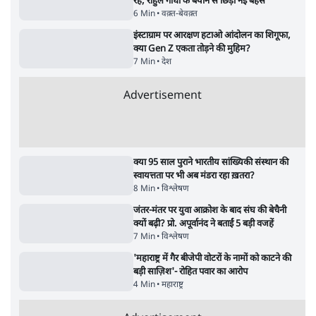
7 Min
•
देश
•
राजनीतिक ब्यूरो
'गूंगी गुड़िया' वाले तंज पर एनसीपी ने कांग्रेस से पूछा-
क्या आप इंदिरा गांधी का अपमान सही मानते हैं?
5 Min
•
महाराष्ट्र
•
मुंबई ब्यूरो
Advertisement
122455
पाठकों की पसन्द
RSS नेता की जंतर मंतर आंदोलन पर टिप्पणी- सीधे
फायरिंग कराता, महिलाओं का रेप करवाता
4 Min
•
देश