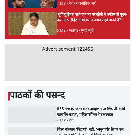
7 Min
•
तमिलनाडु
•
सत्य ब्यूरो
Advertisement
सरकार ने डाबर शहद, गाय के घी और कई अन्य
उत्पाद की बिक्री पर रोक लगाई
3 Min
•
देश
•
नेशनल ब्यूरो
'महाराष्ट्र में गैर बीजेपी वोटरों के नामों को काटने की
बड़ी साज़िश'- रोहित पवार का आरोप
4 Min
•
महाराष्ट्र
•
मुंबई ब्यूरो
E20 विवादः आप के पीएम आवास मार्च को रोका,
धरने पर बैठे केजरीवाल-सिसोदिया
5 Min
•
देश
•
नेशनल ब्यूरो
RSS जेन अल्फा संवादः दिपके ने कहा- 70-80 साल
के बुजुर्ग से जेन जी को क्या मिलेगा