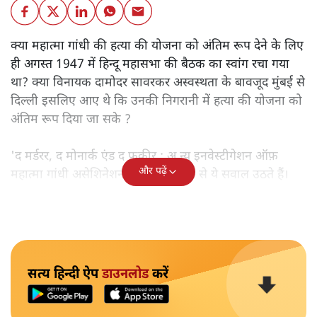
क्या महात्मा गांधी की हत्या की योजना को अंतिम रूप देने के लिए
ही अगस्त 1947 में हिन्दू महासभा की बैठक का स्वांग रचा गया
था? क्या विनायक दामोदर सावरकर अस्वस्थता के बावजूद मुंबई से
दिल्ली इसलिए आए थे कि उनकी निगरानी में हत्या की योजना को
अंतिम रूप दिया जा सके ?
'द मर्डरर, द मोनार्क एंड द फ़कीर : अ न्यू इनवेस्टीगेशन ऑफ़
और पढ़ें
महात्मा गांधी असेशिनेशन' नामक किताब से ये सवाल उठते हैं।
सत्य हिन्दी ऐप
डाउनलोड
करें