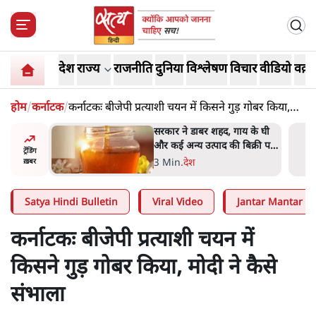
देश
राज्य
राजनीति
दुनिया
विश्लेषण
विचार
वीडियो
वक़्त
होम
/
कर्नाटक
/
कर्नाटकः बीजेपी प्रत्याशी चयन में किसने गुड़ गोबर किया,
मोदी ने कैसे संभाला
ाय के घी
'महाराष्ट्र में गैर बीजेपी वोटरों के
बिक्री पर
नामों को काटने की बड़ी साज़िश'-
ट्रेंडिंग
रोहित पवार का आरोप
4 Min
.
महाराष्ट्र
ख़बर
Satya Hindi Bulletin
Viral Video
Jantar Mantar Pr
कर्नाटकः बीजेपी प्रत्याशी चयन में
किसने गुड़ गोबर किया, मोदी ने कैसे
संभाला