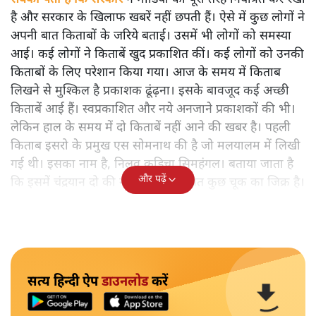
है और सरकार के खिलाफ खबरें नहीं छपती हैं। ऐसे में कुछ लोगों ने
अपनी बात किताबों के जरिये बताई। उसमें भी लोगों को समस्या
आई। कई लोगों ने किताबें खुद प्रकाशित कीं। कई लोगों को उनकी
किताबों के लिए परेशान किया गया। आज के समय में किताब
लिखने से मुश्किल है प्रकाशक ढूंढ़ना। इसके बावजूद कई अच्छी
किताबें आई हैं। स्वप्रकाशित और नये अनजाने प्रकाशकों की भी।
लेकिन हाल के समय में दो किताबें नहीं आने की खबर है। पहली
किताब इसरो के प्रमुख एस सोमनाथ की है जो मलयालम में लिखी
गई थी। इसका नाम है, निलवु कुडिचा सिमहंगल। बताया जाता है
और पढ़ें
कि इसमें चंद्रयान दो की नाकामी से संबंधित कुछ चूक का जिक्र है।
सत्य हिन्दी ऐप
डाउनलोड
करें