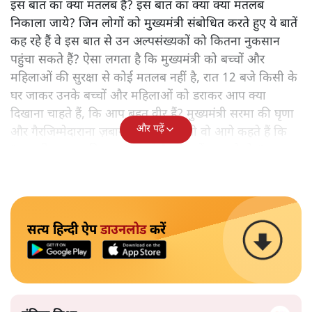
इस बात का क्या मतलब है? इस बात का क्या क्या मतलब
निकाला जाये? जिन लोगों को मुख्यमंत्री संबोधित करते हुए ये बातें
कह रहे हैं वे इस बात से उन अल्पसंख्यकों को कितना नुकसान
पहुंचा सकते हैं? ऐसा लगता है कि मुख्यमंत्री को बच्चों और
महिलाओं की सुरक्षा से कोई मतलब नहीं है, रात 12 बजे किसी के
घर जाकर उनके बच्चों और महिलाओं को डराकर आप क्या
दिखाना चाहते हैं, कि आप बहुत वीर हैं? मुख्यमंत्री सरमा की घृणा
और पढ़ें
और गैरजिम्मेदाराना ज़बान यहीं नहीं रुकती वो आगे कहते हैं कि
"अगर रिक्शा का किराया 5 रुपये है, तो उन्हें 4 रुपये दो।"
सत्य हिन्दी ऐप
डाउनलोड
करें