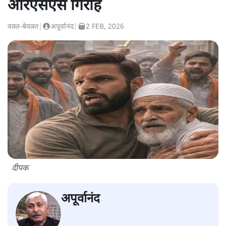
आरएसएस गिरोह
वक़्त-बेवक़्त
|
अपूर्वानंद
|
2 FEB, 2026
दीपक
अपूर्वानंद