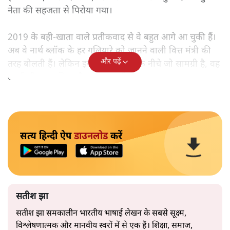
नेता की सहजता से पिरोया गया।
2019 के बही‑खाता वाले प्रतीकवाद से वे बहुत आगे आ चुकी हैं।
अब वे नार्थ ब्लॉक के हर गलियारे को जानने वाली वित्त मंत्री की
और पढ़ें
तरह बोलती हैं। लेकिन इस आत्मविश्वास के नीचे जो सामग्री है, वह
उतनी ही अनुमानित और दोहराव भरी।
सत्य हिन्दी ऐप
डाउनलोड
करें
सतीश झा
सतीश झा समकालीन भारतीय भाषाई लेखन के सबसे सूक्ष्म,
विश्लेषणात्मक और मानवीय स्वरों में से एक हैं। शिक्षा, समाज,