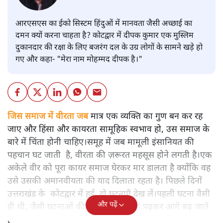
आरएसएस का ईको सिस्टम हिंदुओं में मानवता जैसी अच्छाई का
दमन क्यों करना चाहता है? कोटद्वार में दीपक कुमार एक मुस्लिम
दुकानदार की रक्षा के लिए बजरंग दल के उग्र लोगों के सामने खड़े हो
गए और कहा- "मेरा नाम मोहम्मद दीपक है।"
जिस समाज में वीरता जब
मात्र एक व्यक्ति का गुण बन कर रह
जाए और हिंसा और कायरता सामूहिक स्वभाव हो, उस समाज के
बारे में चिंता होनी चाहिए।समूह में जब मामूली इंसानियत की
पहचान घट जाती है, वीरता की ज़रूरत महसूस होने लगती है।एक
अकेले वीर को पूरा कायर समाज घेरकर मार डालता है क्योंकि वह
उसे उसकी अमानवीयता की याद दिलाता रहता है। पिछले दिनों
उत्तराखंड के कोटद्वार में हुई दो घटनाएँ देख लें।पहली घटना वैसी
और पढ़ें
ही थी, जैसी घटनाओं की खबर हम रोज़ाना पढ़कर आगे बढ़ जाते
हैं।भारत के तक़रीबन हर हिस्से से ऐसी खबर आती ही रहती है।