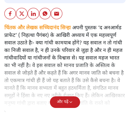
चिंतक और लेखक सच्चिदानंद सिन्हा
अपनी पुस्तक ‘द अनआर्मड
प्राफेट’ ( निहत्था पैगंबर) के आखिरी अध्याय में एक महत्त्वपूर्ण
सवाल उठाते हैः- क्या गांधी कामयाब होंगे? यह सवाल न तो गांधी
का निजी सवाल है, न ही उनके परिवार से जुड़ा है और न ही महज
गांधीवादियों या गांधीजनों के विश्वास से। यह सवाल महज भारत
का भी नहीं है। वे इस सवाल को मानव प्रजाति के अस्तित्व के
सवाल से जोड़ते हैं और कहते हैं कि अगर मानव जाति को बचना है
तो एकमात्र गांधी ही हैं जो यह बताते हैं कि उसे कैसे बचना है। वे
मानते हैं कि मानव सभ्यता में बहुत हठधर्मिता है, संगठित मानव
समूहों ने हिंसा के नए नए तरीके ईजाद किए हैं। लेकिन आखिरकार
और पढ़ें
मनुष्य गांधी द्वारा बताए गए अहिंसा और शांति के रास्ते को
अपनाएगा।