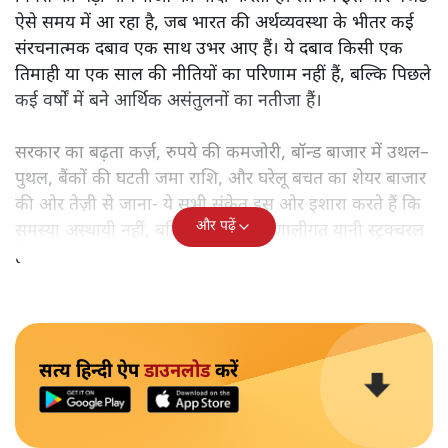
ऐसे समय में आ रहा है, जब भारत की अर्थव्यवस्था के भीतर कई
संरचनात्मक दबाव एक साथ उभर आए हैं। ये दबाव किसी एक
तिमाही या एक साल की नीतियों का परिणाम नहीं हैं, बल्कि पिछले
कई वर्षों में बने आर्थिक असंतुलनों का नतीजा हैं।
सरकार का बढ़ता कर्ज़, रुपये की कमजोरी, बॉन्ड बाजार में उथल–
पुथल, बैंकों की घटती जमा राशि, और घरेलू बचत का शेयर बाजार
की ओर तेज़ी से जाना- ये सभी संकेत इस ओर इशारा करते हैं कि
और पढ़ें
समस्या अस्थायी नहीं, बल्कि गहरी और प्रणालीगत यानी स्ट्रक्चरल
है।
सत्य हिन्दी ऐप
डाउनलोड
करें