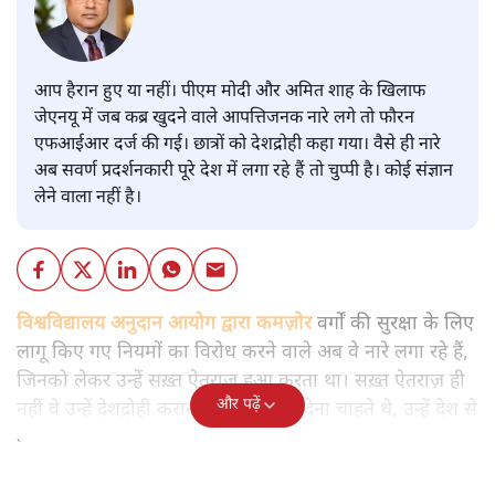
आप हैरान हुए या नहीं। पीएम मोदी और अमित शाह के खिलाफ
जेएनयू में जब कब्र खुदने वाले आपत्तिजनक नारे लगे तो फौरन
एफआईआर दर्ज की गई। छात्रों को देशद्रोही कहा गया। वैसे ही नारे
अब सवर्ण प्रदर्शनकारी पूरे देश में लगा रहे हैं तो चुप्पी है। कोई संज्ञान
लेने वाला नहीं है।
विश्वविद्यालय अनुदान आयोग द्वारा कमज़ोर
वर्गों की सुरक्षा के लिए
लागू किए गए नियमों का विरोध करने वाले अब वे नारे लगा रहे हैं,
जिनको लेकर उन्हें सख़्त ऐतराज़ हुआ करता था। सख़्त ऐतराज़ ही
और पढ़ें
नहीं वे उन्हें देशद्रोही करार देकर जेल भेज देना चाहते थे, उन्हें देश से
बाहर चले जाने को कह रहे थे।