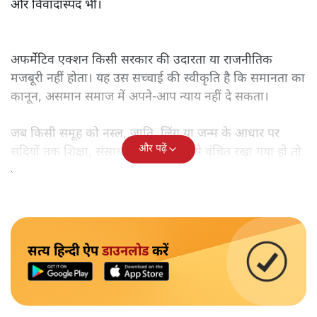
और विवादास्पद भी।
अफर्मेटिव एक्शन किसी सरकार की उदारता या राजनीतिक
मजबूरी नहीं होता। यह उस सच्चाई की स्वीकृति है कि समानता का
कानून, असमान समाज में अपने-आप न्याय नहीं दे सकता।
जब किसी समूह को नस्ल, जाति, लिंग या जन्म के आधार पर
और पढ़ें
सदियों तक शिक्षा, संसाधनों और सम्मान से वंचित रखा गया हो तो
केवल ‘सब बराबर हैं’ कह देने से स्थिति नहीं बदलती।
सत्य हिन्दी ऐप
डाउनलोड
करें