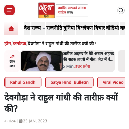
देश
राज्य
राजनीति
दुनिया
विश्लेषण
विचार
वीडियो
वक़्त
होम
/
कर्नाटक
/
देवगौड़ा ने राहुल गांधी की तारीफ़ क्यों की?
 पर आँख
अतीक अहमद के बेटे अबान अहमद
 देश-
की सड़क हादसे में मौत, जेल में बंद
ट्रेंडिंग
ये बोले थे-
भाई से मिलने जा रहे थे
5 Min
.
उत्तर प्रदेश
ख़बर
Rahul Gandhi
Satya Hindi Bulletin
Viral Video
देवगौड़ा ने राहुल गांधी की तारीफ़ क्यों
की?
कर्नाटक
|
25 JAN, 2023