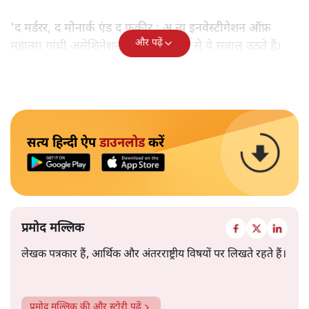
'द मर्डरर, द मोनार्क एंड द फ़कीर : अ न्यू इनवेस्टीगेशन ऑफ़
और पढ़ें
महात्मा गांधी असेशिनेशन' नामक किताब से ये सवाल उठते हैं।
सत्य हिन्दी ऐप
डाउनलोड
करें
प्रमोद मल्लिक
लेखक पत्रकार हैं, आर्थिक और अंतरराष्ट्रीय विषयों पर लिखते रहते हैं।
प्रमोद मल्लिक
की और स्टोरी पढ़ें