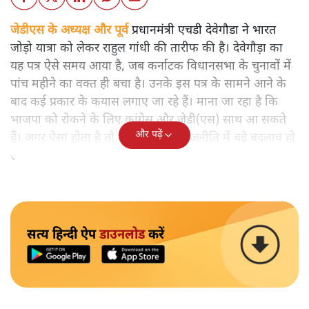
जेडीएस के अध्यक्ष और पूर्व
प्रधानमंत्री एचडी देवेगौडा ने भारत
जोड़ो यात्रा को लेकर राहुल गांधी की तारीफ की है। देवेगौड़ा का
यह पत्र ऐसे समय आया है, जब कर्नाटक विधानसभा के चुनावों में
पांच महीने का वक्त ही बचा है। उनके इस पत्र के सामने आने के
बाद कई प्रकार के कयास लगाए जा रहे हैं। माना जा रहा है कि
भाजपा को रोकने के लिए कांग्रेस औऱ जेडी(एस) साथ आ सकते
और पढ़ें
हैं। अगर ऐसा होता है तो फिर राज्य की राजनीति में बड़े बदलाव हो
सकते हैं।
सत्य हिन्दी ऐप
डाउनलोड
करें