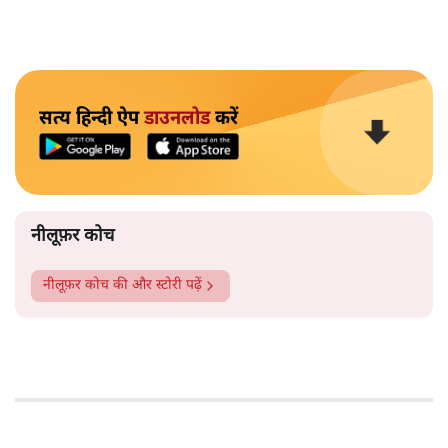
पहचान रहा है?
सत्य हिन्दी ऐप
डाउनलोड
करें
नीलूफ़र कोच
नीलूफ़र कोच
की और स्टोरी पढ़ें