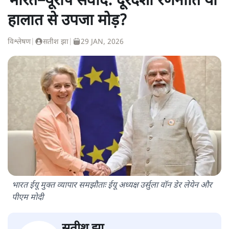
भारत–यूरोप संवाद: दूरदर्शी रणनीति या
हालात से उपजा मोड़?
विश्लेषण
|
सतीश झा
|
29 JAN, 2026
भारत ईयू मुक्त व्यापार समझौताः ईयू अध्यक्ष उर्सुला वॉन डेर लेयेन और
पीएम मोदी